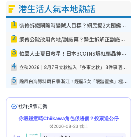
港生活人氣本地熱話
1
裝修拆鐵閘隨時變賊人目標？網民揭2大關鍵用途：裝新式等於白裝？附新舊鐵閘分別
2
網傳公院改用內地/副廠藥？醫生拆解正副廠分別 揭4類人換藥隨時出事
3
怕蟲人士夏日救星！日本3COINS爆紅驅蟲神器$45起 1招「全程免觸碰」輕鬆搞定小強
4
立秋2026｜8月7日立秋進入「多事之秋」 3件事唔做得！專家教6招開運 清枱頭／銀包納氣接好運
5
颱風白海豚料周日襲浙江！經歷5次「眼牆置換」極罕見 成登陸內地最長途颱風