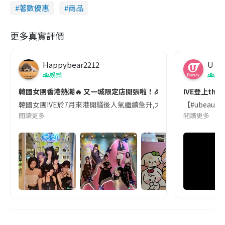
著數優惠
商品
更多真實評價
Happybear2212
U Be
娛樂
娛
韓國女團香港熱潮🔥 又一城限定店開張啦！🎉
IVE登上the fi
韓國女團IVE於7月來港開騷後人氣繼續急升,大批香港DIVE都好期待偶像
【#ubeaut
閱讀更多
閱讀更多