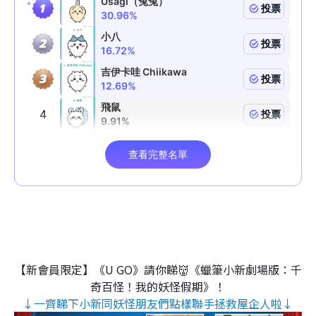
【新會員限定】《U GO》請你睇👹《蠟筆小新劇場版：千
奇百怪！我的妖怪假期》！
↓一齊睇下小新同妖怪朋友們點樣聯手拯救屋企人啦↓