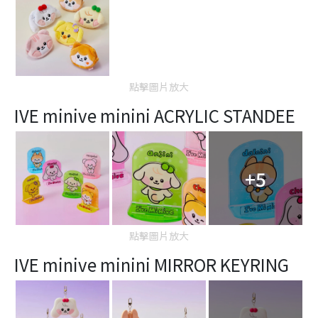
點擊圖片放大
IVE minive minini ACRYLIC STANDEE
+5
點擊圖片放大
IVE minive minini MIRROR KEYRING