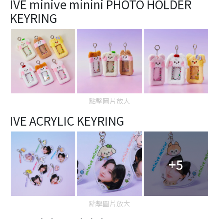
IVE minive minini PHOTO HOLDER
KEYRING
點擊圖片放大
IVE ACRYLIC KEYRING
+5
點擊圖片放大