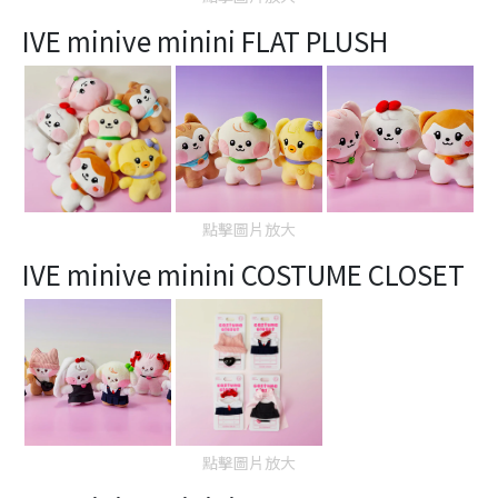
IVE minive minini FLAT PLUSH
點擊圖片放大
IVE minive minini COSTUME CLOSET
點擊圖片放大