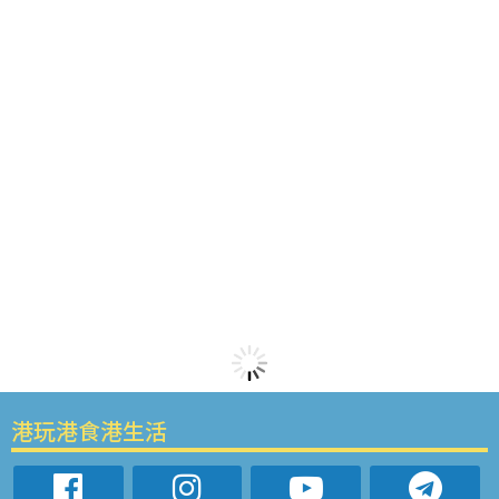
港玩港食港生活