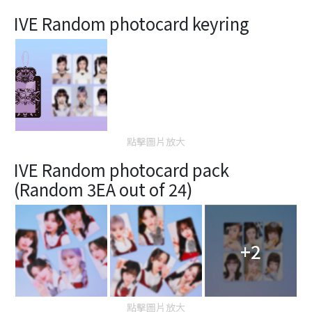
IVE Random photocard keyring
點擊圖片放大
IVE Random photocard pack
(Random 3EA out of 24)
+2
點擊圖片放大