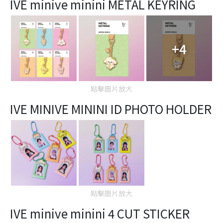
IVE minive minini METAL KEYRING
+4
點擊圖片放大
IVE MINIVE MININI ID PHOTO HOLDER
點擊圖片放大
IVE minive minini 4 CUT STICKER