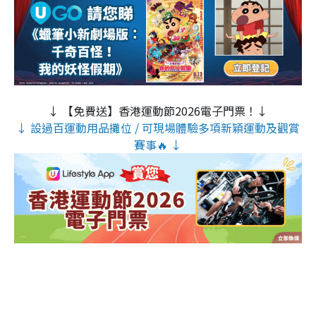
↓ 【免費送】香港運動節2026電子門票！↓
↓ 設過百運動用品攤位 / 可現場體驗多項新穎運動及觀賞
賽事🔥 ↓