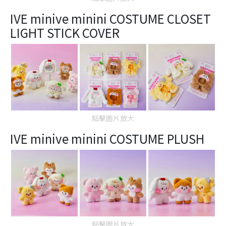
IVE minive minini COSTUME CLOSET
LIGHT STICK COVER
點擊圖片放大
IVE minive minini COSTUME PLUSH
點擊圖片放大