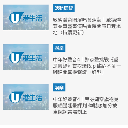
活動展覽
啟德體育園演唱會活動｜啟德體
育賽事盛事演唱會時間表日程場
地（持續更新）
娛樂
中年好聲音4｜鄭家聲挑戰《愛
是懷疑》首次爆Rap 臨危不亂一
腳踢開耳機獲讚「好型」
娛樂
中年好聲音4｜蔡宓婕穿旗袍克
服晒腿迷暈評判 伸腿想加分被
車婉婉當場制止