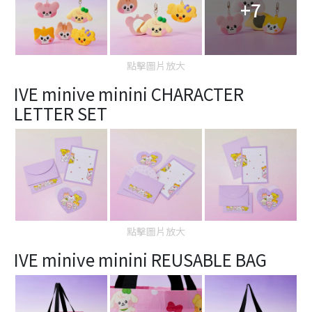
+7
點擊圖片放大
IVE minive minini CHARACTER
LETTER SET
點擊圖片放大
IVE minive minini REUSABLE BAG