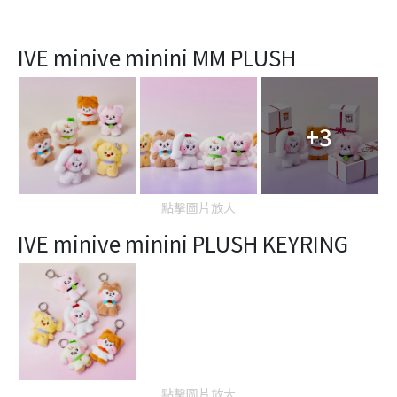
IVE minive minini MM PLUSH
+3
點擊圖片放大
IVE minive minini PLUSH KEYRING
點擊圖片放大