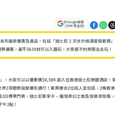
在Google追蹤
《UHK 港生活》
系列最新優惠及產品，包括「迪士尼 3 天世外桃源度假套票
票優惠，最平$639就可以入園玩，大家還不約齊朋友去玩！
，大家可以以優惠價$8,586 起入住香港迪士尼樂園酒店，
界2項遊樂設施優先通行！套票適合2位成人並包括，2晚香港
2日標準門票、迪士尼尊享卡 – 魔雪奇幻之旅及雪嶺滑雪橇、
下午2點！