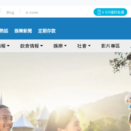
Blog
e-zone
U GO搵好去處
熱話
娛樂新聞
定期存款
情報
飲食情報
娛樂
社會
影片專區