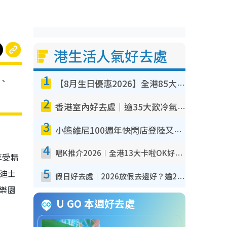
港生活人氣好去處
1
」、
【8月生日優惠2026】全港85大食買玩著數攻略 自助餐/火鍋放題同行免費＋誠品/DONKI送現金券
2
香港室內好去處｜逾35大歎冷氣室內好去處推介 室內活動免費避雨無懼落雨
3
小熊維尼100週年快閃店登陸又一城 重現百畝森林經典場景／獨家限定盲盒登場／專屬DIY香水
4
唱K推介2026︱全港13大卡啦OK好去處！最平$36起 日文K都有！(附地址+收費詳情)
享受精
5
迪士
假日好去處｜2026放假去邊好？逾20放假好去處郊外/秘景 休閒半日或一日遊
樂園
U GO 本週好去處