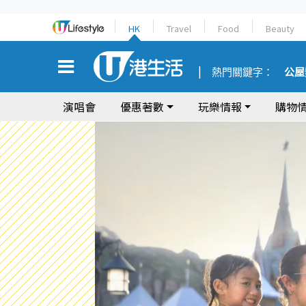
HK
Travel
Food
Beauty
熱門關鍵字：
公屋
演唱會
優惠著數
玩樂情報
購物