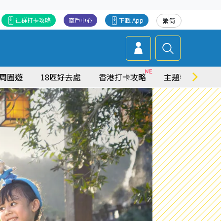
社群打卡攻略
商戶中心
下載 App
繁
简
周圍遊
18區好去處
香港打卡攻略
主題特集