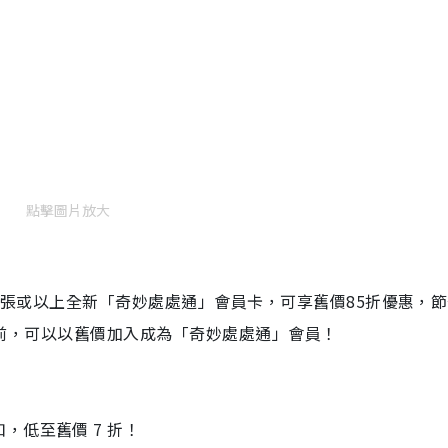
點擊圖片放大
買三張或以上全新「奇妙處處通」會員卡，可享舊價85折優惠，
日或之前，可以以舊價加入成為「奇妙處處通」會員！
，低至舊價 7 折！