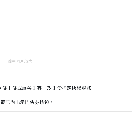
點擊圖片放大
1 條或爆谷 1 客，及 1 份指定快餐服務
酒店商店內出示門票券換領。