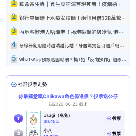
1
奪命寄生蟲｜食生菜狂瀉首現死者！疫潮惡化錄1.8萬宗病例 揭洗菜3大謬誤
2
銀行高層戀上水療女技師！兩個月借128萬驚覺「沉船」沉落火海 揭背後疑似邪教操控賣淫
3
內地客歎港人唔識老！揭港鐵保鮮級冷氣 港人求放過：咪投訴
4
牙線棒亂用隨時越清越污糟！牙醫驚揭盲目過戶細菌恐致蛀牙：呢種先係日常真保養
5
WhatsApp預設貼圖點刪？揭1招「反向操作」還原簡潔介面 附3步實測教學