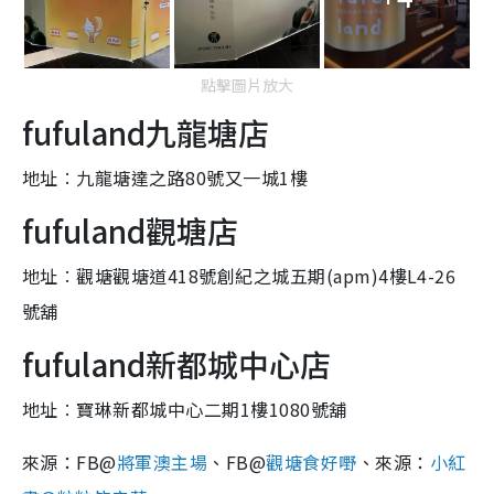
點擊圖片放大
fufuland九龍塘店
地址︰九龍塘達之路80號又一城1
樓
fufuland
觀塘
店
地址︰
觀塘觀塘道418號創紀之城五期(apm)4樓L4-26
號舖
fufuland新都城中心店
地址︰寶琳新都城中心二期1樓1080號舖
來源：FB@
將軍澳主場
、FB@
觀塘食好嘢
、來源：
小紅