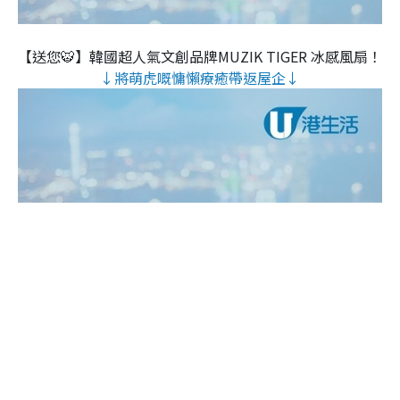
【送您🐯】韓國超人氣文創品牌MUZIK TIGER 冰感風扇！
↓將萌虎嘅慵懶療癒帶返屋企↓