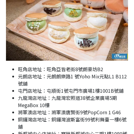
旺角店地址：旺角亞皆老街8號朗豪坊B2
元朗店地址：元朗朗樂路1 號Yoho Mix元點L1 B112
號舖
屯門店地址：屯順街1號屯門市廣場1樓1001B號舖
九龍灣店地址：九龍灣宏照道38號企業廣場5期
MegaBox 10樓
將軍澳店地址：將軍澳唐賢街9號PopCorn 1 G46
銅鑼灣店地址：銅鑼灣波斯富街99號利舞臺一樓6號
舖
新都城中心店地址︰寶琳新都城中心二期1樓1080號