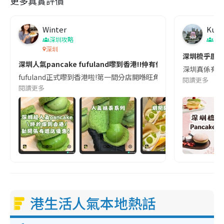
更多真實評價
Winter
Kuro
深圳攻略
深
深圳
深圳梳乎厘pa
深圳人氣pancake fufuland嚟到香港‼️仲有優惠‼️
深圳真係有唔少梳
fufuland正式嚟到香港啦!第一間分店開喺旺角朗豪坊,以後想食｢
閱讀更多
閱讀更多
港生活人氣本地熱話