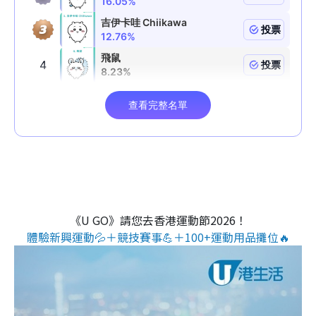
《U GO》請您去香港運動節2026！
體驗新興運動💦＋競技賽事💪＋100+運動用品攤位🔥