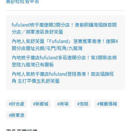
書@粒粒皆辛苦
fufuland梳乎厘連開2間分店！港島銅鑼灣插旗首間
分店／將軍澳區食舒芙蕾
內地人氣舒芙蕾「Fufuland」落實進軍香港！連開4
間分店選址元朗/屯門/旺角/九龍灣
內地梳乎厘店fufuland多區連開分店！第3間新店將
登陸九龍灣已有圍板
內地人氣梳乎厘店fufuland登陸香港！首店插旗旺
角 主打平價生乳舒芙蕾
好去處
新都城
商場
雪糕
餐廳情報
將軍澳