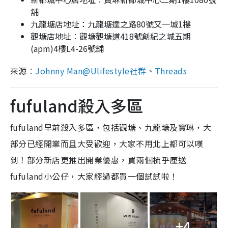
舖
九龍塘店地址：九龍塘達之路80號又一城1
樓
觀塘店地址︰觀塘觀塘道418號創紀之城五期
(apm)4樓L4-26號舖
來源︰
Johnny Man@Ulifestyle社群
、
Threads
fufuland殺入多區
fufuland早前殺入多區，包括觀塘、九龍塘及寶琳，大
部分已經開業而且大受歡迎，大家不用北上都可以嘆
到！部分新店更推出開業優惠，買兩個
梳乎厘
送
fufuland小公仔，大家經過都買一個試試啦！
+4