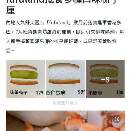
厘
內地人氣舒芙蕾店「fufuland」數月前落實進軍香港多
區，7月旺角朗豪坊店終於開業，隨即引來排隊熱潮，每
人都手捧著唧滿忌廉的梳乎厘班戟，或是舒芙蕾軟雪
糕。
+8
點擊圖片放大