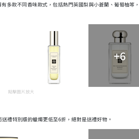
次減價有多款不同香味款式，包括熱門英國梨與小蒼蘭、葡萄柚等
+6
點擊圖片放大
而送禮特別版的蠟燭更低至6折，絕對是送禮好物。