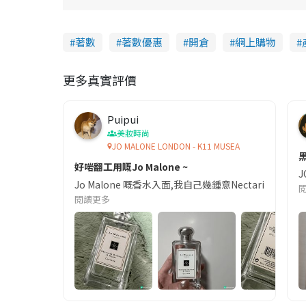
著數
著數優惠
開倉
網上購物
更多真實評價
Puipui
美妝時尚
JO MALONE LONDON - K11 MUSEA
好啱翻工用嘅Jo Malone ~
Jo Malone 嘅香水入面,我自己幾鍾意Nectari
閱讀更多