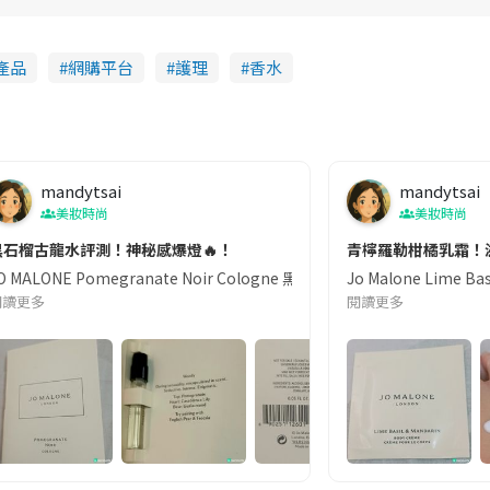
產品
網購平台
護理
香水
mandytsai
mandytsai
美妝時尚
美妝時尚
黑石榴古龍水評測！神秘感爆燈🔥！
青檸羅勒柑橘乳霜！
JO MALONE Pomegranate Noir Cologne 黑石榴古
Jo Malone L
ne Blossom & Honey 呢一隻香味🫶🏻 因為我覺得佢帶到比
閱讀更多
閱讀更多