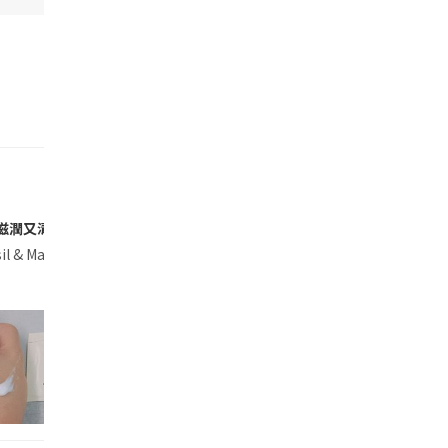
滋潤又清爽🤩！
龍水 $670/ 30ml; $950/ 50ml; $1405/ 100m
ime Basil & Mandarin Body Crème 青檸、羅勒
我一種好舒服好清新嘅香味,唔會太濃｡我覺得好適合返工日子用👩🏻‍💻,因為