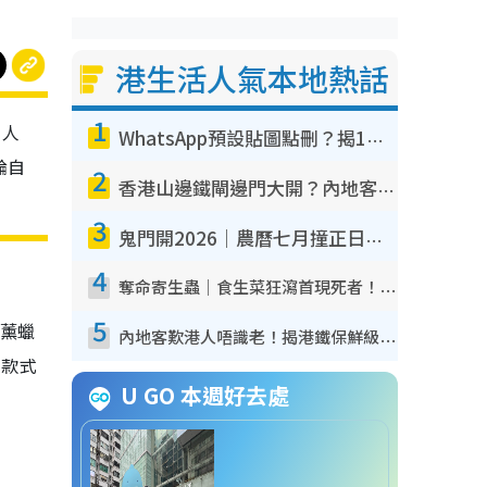
港生活人氣本地熱話
1
，人
WhatsApp預設貼圖點刪？揭1招「反向操作」還原簡潔介面 附3步實測教學
論自
2
香港山邊鐵閘邊門大開？內地客困惑意義何在！網民神回覆：呢種叫法理性防禦
3
鬼門開2026｜農曆七月撞正日全食特別邪？專家警告切忌做一事！揭4大禁忌+2招保平安
4
奪命寄生蟲｜食生菜狂瀉首現死者！疫潮惡化錄1.8萬宗病例 揭洗菜3大謬誤
5
香薰蠟
內地客歎港人唔識老！揭港鐵保鮮級冷氣 港人求放過：咪投訴
定款式
U GO 本週好去處