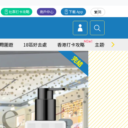
社群打卡攻略
商戶中心
下載 App
繁
简
周圍遊
18區好去處
香港打卡攻略
主題特集