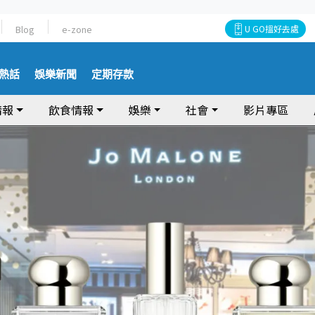
Blog
e-zone
U GO搵好去處
熱話
娛樂新聞
定期存款
情報
飲食情報
娛樂
社會
影片專區