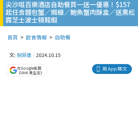
尖沙咀百樂酒店自助餐買一送一優惠！$157
起任食麵包蟹／焗蠔／鮑魚蟹肉酥盒／送黑松
露芝士波士頓龍蝦
首頁
飲食情報
自助餐
文:
倪菲連
2024.10.15
在Google追蹤
用 App 睇文
《UHK 港生活》