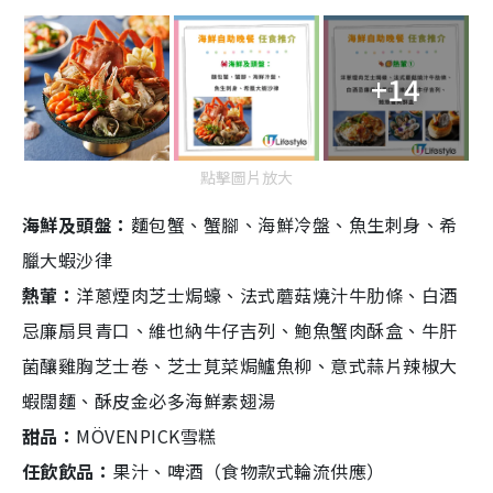
+14
點擊圖片放大
海鮮及頭盤：
麵包蟹、蟹腳、海鮮冷盤、魚生刺身、希
臘大蝦沙律
熱葷：
洋蔥煙肉芝士焗蠔、法式蘑菇燒汁牛肋條、白酒
忌廉扇貝青口、維也納牛仔吉列、鮑魚蟹肉酥盒、牛肝
菌釀雞胸芝士卷、芝士莧菜焗鱸魚柳、意式蒜片辣椒大
蝦闊麵、酥皮金必多海鮮素翅湯
甜品：
MÖVENPICK雪糕
任飲飲品：
果汁、啤酒（食物款式輪流供應）