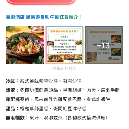
百樂酒店 星馬泰自助午餐
任食推介：
+13
點擊圖片放大
冷盤：
泰式鮮魷粉絲沙律、囉喏沙律
熱葷：
冬蔭功海鮮烏頭鍋、星洲胡椒羊肉煲、馬來手撕
雞配椰漿飯、馬來南乳炸雞配參巴醬、泰式炸蝦餅
甜品：
榴槤慕絲蛋糕、斑蘭紅豆砵仔糕
無限暢飲：
果汁、咖啡或茶（食物款式輪流供應）