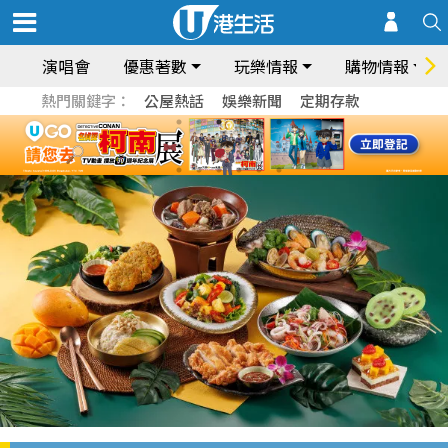
演唱會
優惠著數
玩樂情報
購物情報
熱門關鍵字：
公屋熱話
娛樂新聞
定期存款