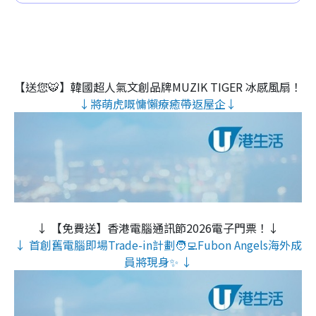
【送您🐯】韓國超人氣文創品牌MUZIK TIGER 冰感風扇！
↓將萌虎嘅慵懶療癒帶返屋企↓
↓ 【免費送】香港電腦通訊節2026電子門票！↓
↓ 首創舊電腦即場Trade-in計劃🧑‍💻Fubon Angels海外成
員將現身✨ ↓