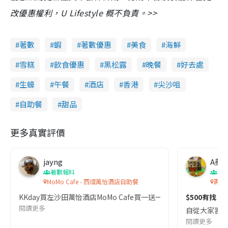
改優惠權利，U Lifestyle 概不負責。>>
著數
蝦
著數優惠
美食
海鮮
雪糕
飲食優惠
黑松露
晚餐
好去處
生蠔
午餐
酒店
香港
尖沙咀
自助餐
甜品
更多真實評價
jayng
A美
著數報料
節
MoMo Cafe - 西環萬怡酒店自助餐
再臨
KKday買左沙田萬怡酒店MoMo Cafe買一送一假日lunch buf
$500有找 龍
閱讀更多
自從大家習慣
閱讀更多