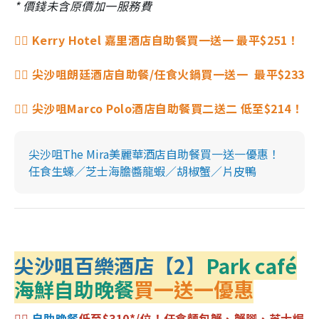
* 價錢未含原價加一服務費
👉🏻 Kerry Hotel 嘉里酒店自助餐買一送一 最平$251！
👉🏻 尖沙咀朗廷酒店自助餐/任食火鍋買一送一 最平$233
👉🏻 尖沙咀Marco Polo
酒店自助餐買二送二 低至$214！
尖沙咀The Mira美麗華酒店自助餐買一送一優惠！
任食生蠔／芝士海膽醬龍蝦／胡椒蟹／片皮鴨
尖沙咀百樂酒店【2】
Park café
海鮮自助晚餐
買一送一優惠
👉🏻
自助晚餐
低至$310*/位！任食麵包蟹、蟹腳、芝士焗