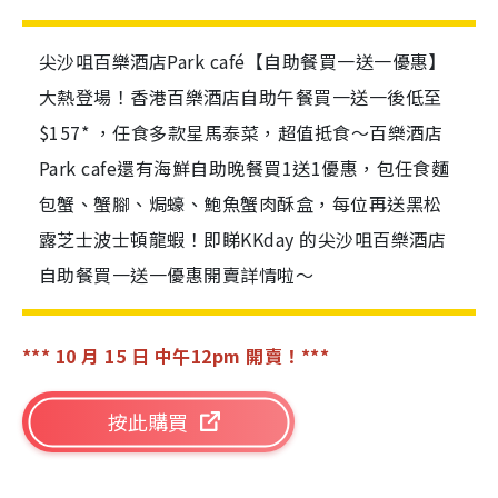
尖沙咀百樂酒店Park café【自助餐買一送一優惠】
大熱登場！香港百樂酒店自助午餐買一送一後低至
$157* ，任食多款星馬泰菜，超值抵食～百樂酒店
Park cafe還有海鮮自助晚餐買1送1優惠，包任食麵
包蟹、蟹腳、焗蠔、鮑魚蟹肉酥盒，每位再送黑松
露芝士波士頓龍蝦！即睇KKday 的尖沙咀百樂酒店
自助餐買一送一優惠開賣詳情啦～
*** 10
月 15
日
中
午
12pm
開賣！
***
按此購買