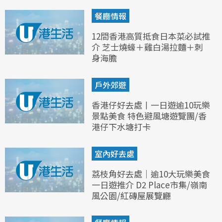
餐廳情報
12間香港高質抵食日本菜必試推
介 芝士燒蠔＋雞白湯拉麵＋刺
身海膽
戶外郊遊
香港仔好去處丨一日遊逾10玩樂
景點美食 特色避風塘遊覽團/香
港仔下水塘打卡
室內好去處
荔枝角好去處｜逾10大玩樂美食
一日遊推介 D2 Place市集/嶺南
風公園/紅磚屋展覽廳