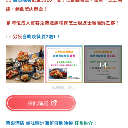
蠔、鮑魚蟹肉酥盒！
🦞 每位成人賓客免費送黑松露芝士焗波士頓龍蝦乙客！
👉🏻 另設
自助晚餐買2送1！
+4
點擊圖片放大
按此購買
百樂酒店 尋味歐洲海鮮自助晚餐
任食推介：