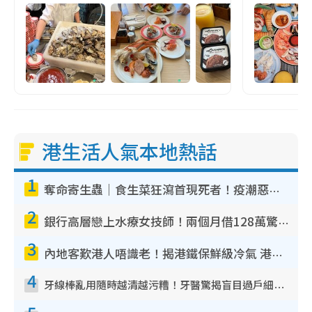
港生活人氣本地熱話
1
奪命寄生蟲｜食生菜狂瀉首現死者！疫潮惡化錄1.8萬宗病例 揭洗菜3大謬誤
2
銀行高層戀上水療女技師！兩個月借128萬驚覺「沉船」沉落火海 揭背後疑似邪教操控賣淫
3
內地客歎港人唔識老！揭港鐵保鮮級冷氣 港人求放過：咪投訴
4
牙線棒亂用隨時越清越污糟！牙醫驚揭盲目過戶細菌恐致蛀牙：呢種先係日常真保養