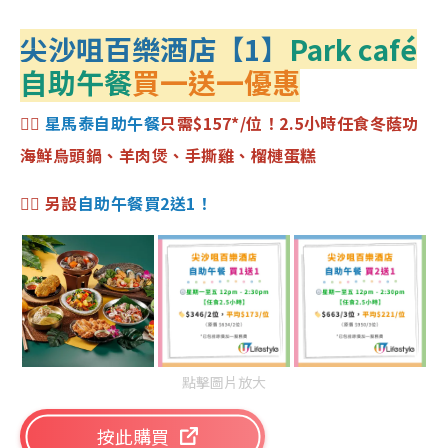
尖沙咀百樂酒店【1】
Park café
自助午餐
買一送一優惠
👉🏻
星馬泰自助午餐
只需$157*/位！2.5小時任食冬蔭功
海鮮烏頭鍋、羊肉煲、手撕雞、榴槤蛋糕
👉🏻 另設
自助午餐買2送1！
點擊圖片放大
按此購買