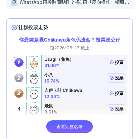
5
WhatsApp預設貼圖點刪？揭1招「反向操作」還原簡潔介面 附3步實測教學