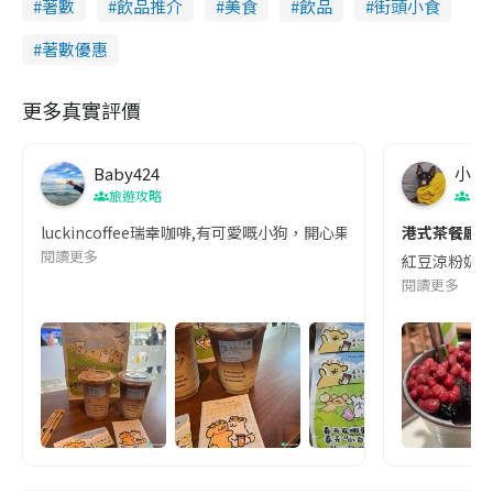
著數
飲品推介
美食
飲品
街頭小食
m
:
r
2
e
4
e
a
.
n
著數優惠
0
0
i
%
更多真實評價
n
i
Baby424
小豬
n
旅遊攻略
香
g
luckincoffee瑞幸咖啡,有可愛嘅小狗，開心果咖啡好好味，
港式茶餐廳
T
閱讀更多
紅豆涼粉奶茶
i
閱讀更多
m
e