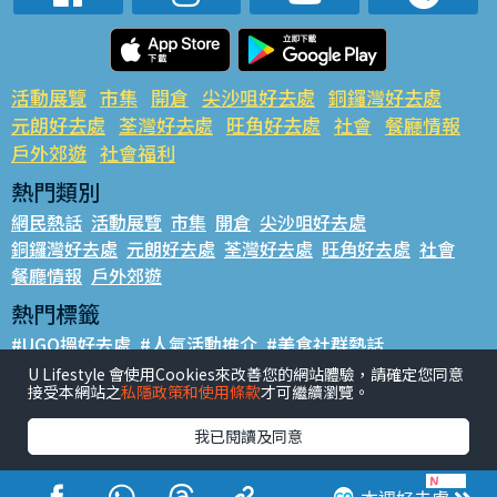
活動展覽
市集
開倉
尖沙咀好去處
銅鑼灣好去處
元朗好去處
荃灣好去處
旺角好去處
社會
餐廳情報
戶外郊遊
社會福利
熱門類別
網民熱話
活動展覽
市集
開倉
尖沙咀好去處
銅鑼灣好去處
元朗好去處
荃灣好去處
旺角好去處
社會
餐廳情報
戶外郊遊
熱門標籤
#UGO搵好去處
#人氣活動推介
#美食社群熱話
#親子玩樂好去處
#ULifestyle應用程式
#限時搶
U Lifestyle 會使用Cookies來改善您的網站體驗，請確定您同意
接受本網站之
私隱政策和使用條款
才可繼續瀏覽。
#UJetso禮物放送
#ULifestyle商戶中心
#著數
#網絡熱話
我已閱讀及同意
香港經濟日報版權所有©2026