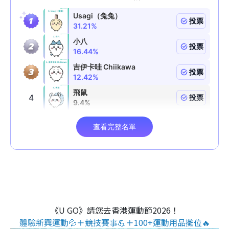
《U GO》請您去香港運動節2026！
體驗新興運動💦＋競技賽事💪＋100+運動用品攤位🔥