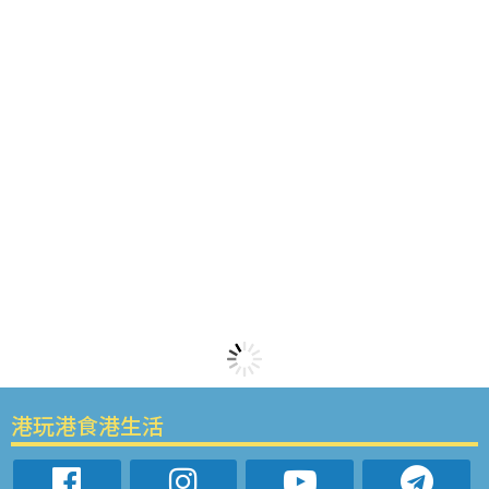
港玩港食港生活