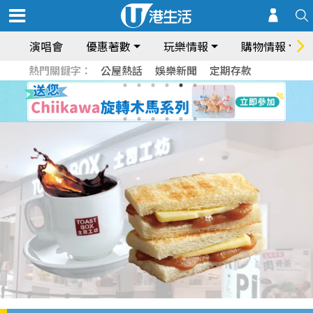
演唱會
優惠著數
玩樂情報
購物情報
熱門關鍵字：
公屋熱話
娛樂新聞
定期存款