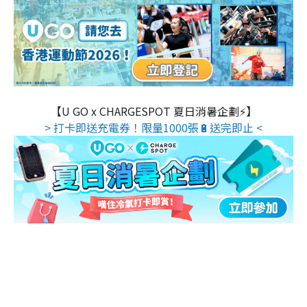
【U GO x CHARGESPOT 夏日消暑企劃⚡】
> 打卡即送充電券！限量1000張🔋送完即止 <