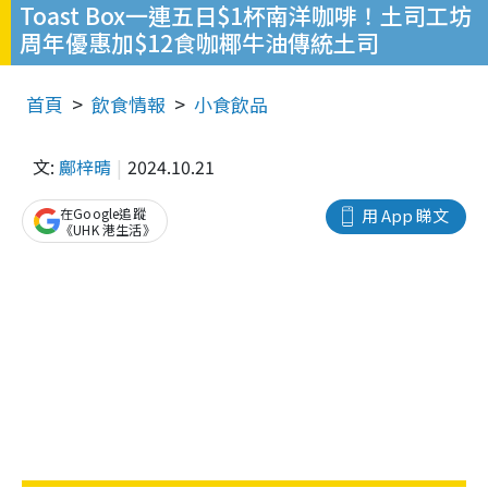
Toast Box一連五日$1杯南洋咖啡！土司工坊
周年優惠加$12食咖椰牛油傳統土司
首頁
飲食情報
小食飲品
文:
鄺梓晴
2024.10.21
在Google追蹤
用 App 睇文
《UHK 港生活》