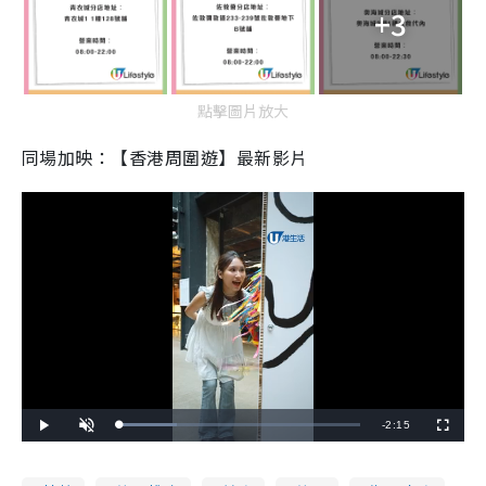
+3
點擊圖片放大
同場加映：【香港周圍遊】最新影片
R
-
2:15
L
P
U
F
o
l
n
u
a
a
m
l
e
d
y
u
l
e
t
s
d
e
c