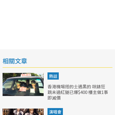
相關文章
熱話
香港機場搭的士遇黑的 咪錶狂
跳未過紅隧已爆$400 樓主做1事
即減價
演唱會