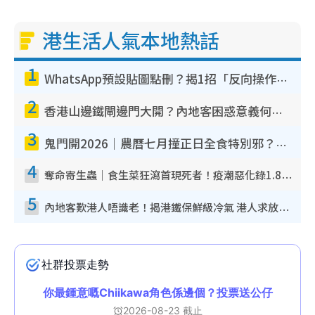
港生活人氣本地熱話
1
WhatsApp預設貼圖點刪？揭1招「反向操作」還原簡潔介面 附3步實測教學
2
香港山邊鐵閘邊門大開？內地客困惑意義何在！網民神回覆：呢種叫法理性防禦
3
鬼門開2026｜農曆七月撞正日全食特別邪？專家警告切忌做一事！揭4大禁忌+2招保平安
4
奪命寄生蟲｜食生菜狂瀉首現死者！疫潮惡化錄1.8萬宗病例 揭洗菜3大謬誤
5
內地客歎港人唔識老！揭港鐵保鮮級冷氣 港人求放過：咪投訴