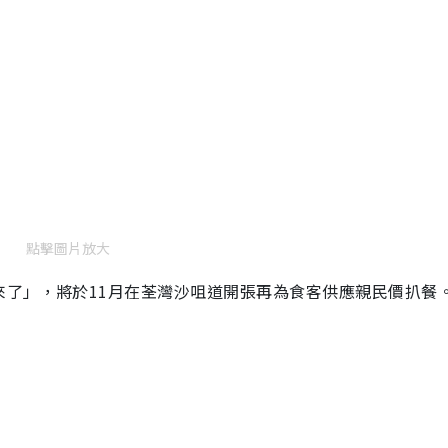
點擊圖片放大
來了」，將於11月在荃灣沙咀道開張再為食客供應親民價扒餐