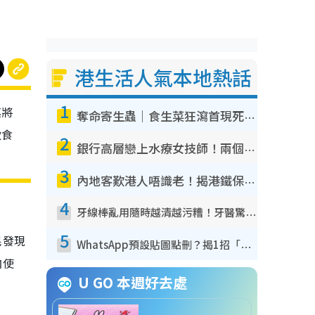
港生活人氣本地熱話
1
其將
奪命寄生蟲｜食生菜狂瀉首現死者！疫潮惡化錄1.8萬宗病例 揭洗菜3大謬誤
飲食
2
銀行高層戀上水療女技師！兩個月借128萬驚覺「沉船」沉落火海 揭背後疑似邪教操控賣淫
3
內地客歎港人唔識老！揭港鐵保鮮級冷氣 港人求放過：咪投訴
4
牙線棒亂用隨時越清越污糟！牙醫驚揭盲目過戶細菌恐致蛀牙：呢種先係日常真保養
5
民發現
WhatsApp預設貼圖點刪？揭1招「反向操作」還原簡潔介面 附3步實測教學
肉使
U GO 本週好去處