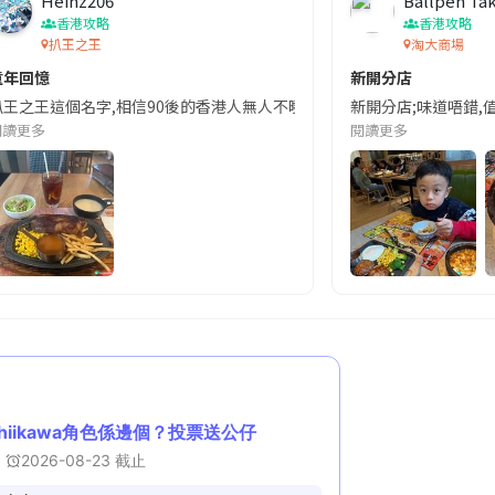
Heinz206
Ballpen Ta
香港攻略
香港攻略
扒王之王
淘大商場
童年回憶
新開分店
隨後獲舊班底｢原地復活｣的戲劇性轉折後,近日更傳來擴充喜訊!這家有近50年歷史的
扒王之王這個名字,相信90後的香港人無人不曉,曾是學生哥､打工仔的平民飯堂,
新開分店;味道唔錯,值
閱讀更多
閱讀更多