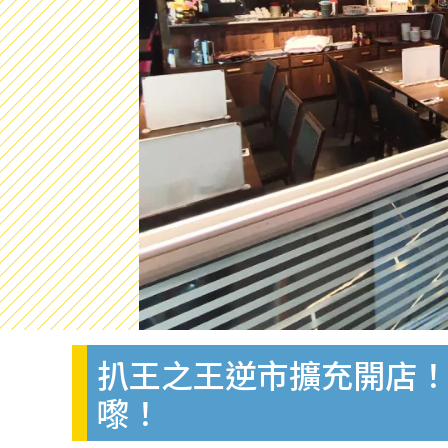
扒王之王逆市擴充開店！
嚟！