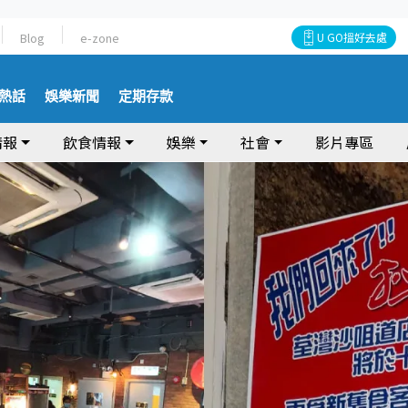
Blog
e-zone
U GO搵好去處
熱話
娛樂新聞
定期存款
情報
飲食情報
娛樂
社會
影片專區