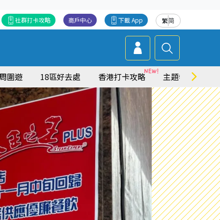
社群打卡攻略
商戶中心
下載 App
繁
简
周圍遊
18區好去處
香港打卡攻略
主題特集