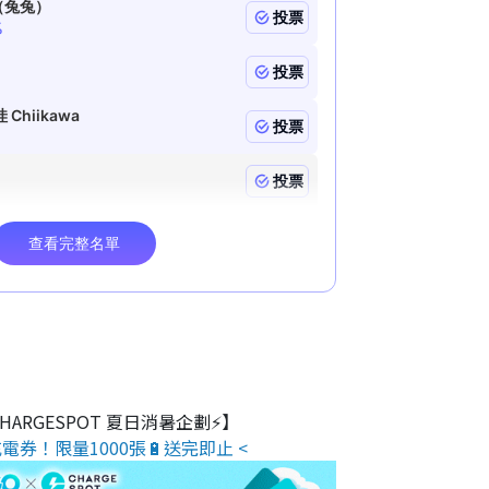
 CHARGESPOT 夏日消暑企劃⚡】
電券！限量1000張🔋送完即止 <