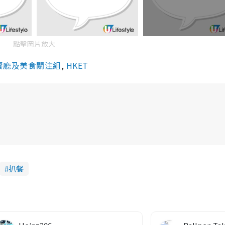
點擊圖片放大
餐廳及美食關注組
,
HKET
扒餐