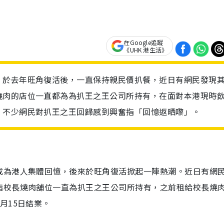
在Google追蹤
《UHK 港生活》
，於去年旺角復活後，一直保持親民價扒餐，近日有網民發現
燒肉的店位一直都為為扒王之王公司所持有，在面對本港現時
，不少網民對扒王之王回歸感到興奮指「回憶返晒嚟」。
成為港人集體回憶，後來於旺角復活掀起一陣熱潮。近日有網
指校長燒肉舖位一直為扒王之王公司所持有，之前租給校長燒
月15日結業。