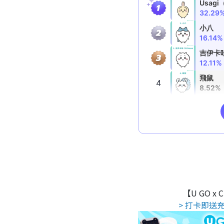
【U GO x
> 打卡即送充