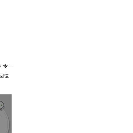
，令一
回憶