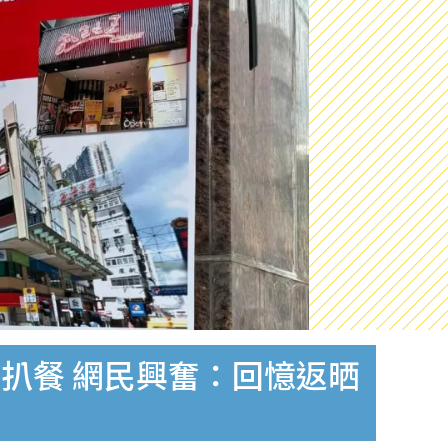
扒餐 網民興奮：回憶返晒