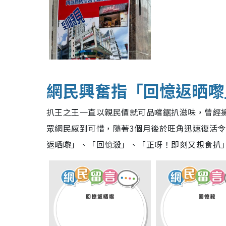
網民興奮指「回憶返晒嚟
扒王之王一直以親民價就可品嚐鋸扒滋味，曾經擁
眾網民感到可惜，隨著3個月後於旺角迅速復活
返晒嚟」、「回憶殺」、「正呀！即刻又想食扒