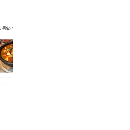
k
港式西餐廳,將進軍旺角鬧市開設新分店,由結業邊緣到擴充開店,只相隔短短一年多｡
其香噴噴的鐵板燒牛扒,滾熱的的牛扒汁,加上瀰漫在半空中的肉味,這個情景仍然
得推介! 雖然無自助餐咁多選擇,但係app 有得拎飛,一落樓就有得食,味道幾好,