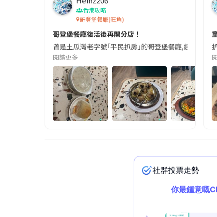
Heinz206
香港攻略
哥登堡餐廳(旺角)
哥登堡餐廳復活後再開分店！
曾是土瓜灣老字號｢平民扒房｣的哥登堡餐廳,經歷去年一度結業､
閱讀更多