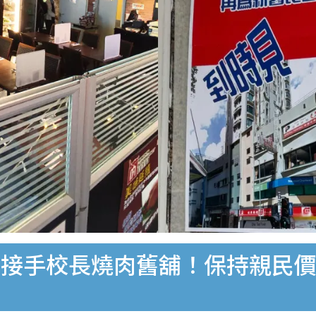
接手校長燒肉舊舖！保持親民價