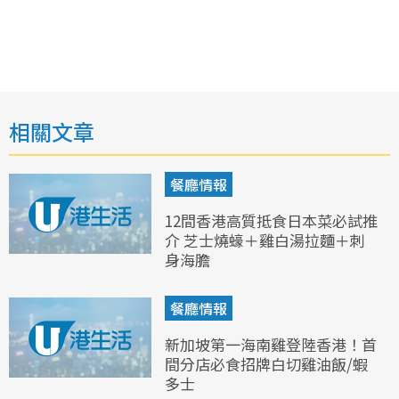
相關文章
餐廳情報
12間香港高質抵食日本菜必試推
介 芝士燒蠔＋雞白湯拉麵＋刺
身海膽
餐廳情報
新加坡第一海南雞登陸香港！首
間分店必食招牌白切雞油飯/蝦
多士