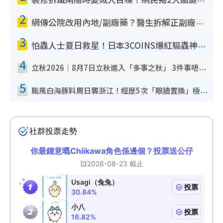
裝修拆鐵閘隨時變賊人目標？網民揭2大關鍵用途：裝新式等於白裝？附新舊鐵閘分別
2
網傳公院改用內地/副廠藥？醫生拆解正副廠分別 揭4類人換藥隨時出事
3
怕蟲人士夏日救星！日本3COINS爆紅驅蟲神器$45起 1招「全程免觸碰」輕鬆搞定小強
4
立秋2026｜8月7日立秋進入「多事之秋」 3件事唔做得！專家教6招開運 清枱頭／銀包納氣接好運
5
颱風白海豚料周日襲浙江！經歷5次「眼牆置換」極罕見 成登陸內地最長途颱風