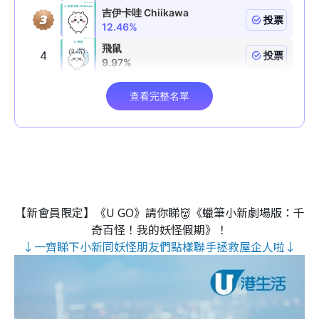
【新會員限定】《U GO》請你睇👹《蠟筆小新劇場版：千
奇百怪！我的妖怪假期》！
↓一齊睇下小新同妖怪朋友們點樣聯手拯救屋企人啦↓