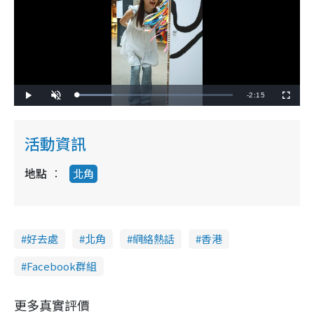
R
-
2:15
L
P
U
F
o
l
n
u
a
a
m
l
e
d
y
u
l
e
t
s
d
e
c
活動資訊
m
:
r
2
e
4
e
a
.
n
0
地點
北角
0
i
%
n
i
好去處
北角
網絡熱話
香港
n
Facebook群組
g
T
更多真實評價
i