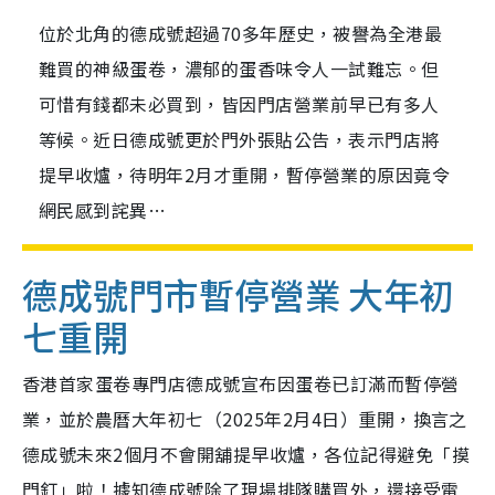
位於北角的德成號超過70多年歷史，被譽為全港最
難買的神級蛋卷，濃郁的蛋香味令人一試難忘。但
可惜有錢都未必買到，皆因門店營業前早已有多人
等候。近日德成號更於門外張貼公告，表示門店將
提早收爐，待明年2月才重開，暫停營業的原因竟令
網民感到詫異…
德成號門市暫停營業 大年初
七重開
香港首家蛋卷專門店德成號宣布因蛋卷已訂滿而暫停營
業，並於農曆大年初七（2025年2月4日）重開，換言之
德成號未來2個月不會開舖提早收爐，各位記得避免「摸
門釘」啦！據知德成號除了現場排隊購買外，還接受電