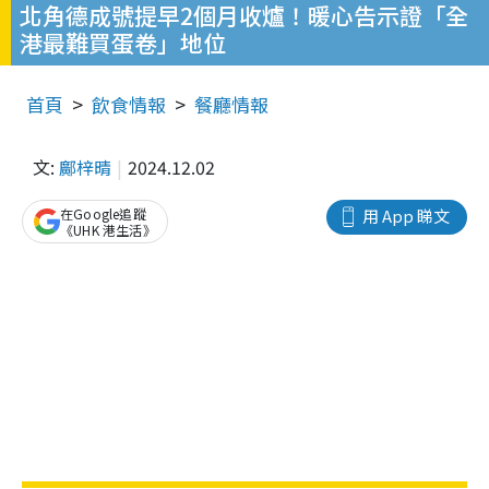
北角德成號提早2個月收爐！暖心告示證「全
港最難買蛋卷」地位
首頁
飲食情報
餐廳情報
文:
鄺梓晴
2024.12.02
在Google追蹤
用 App 睇文
《UHK 港生活》