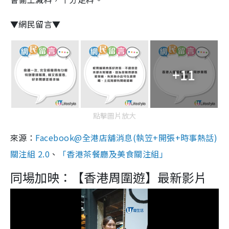
▼網民留言▼
+11
點擊圖片放大
來源：
Facebook@全港店舖消息(執笠+開張+時事熱話)
關注組 2.0
、
「香港茶餐廳及美食關注組」
同場加映：【香港周圍遊】最新影片