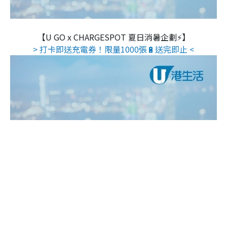
【U GO x CHARGESPOT 夏日消暑企劃⚡】
> 打卡即送充電券！限量1000張🔋送完即止 <