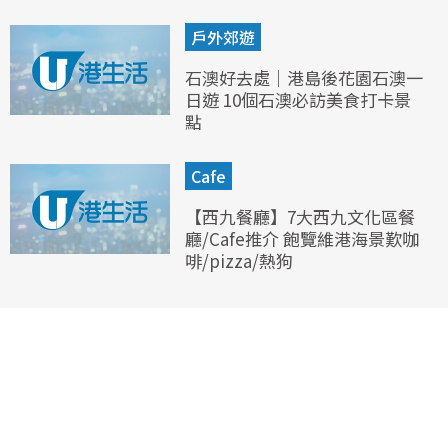
戶外郊遊
石澳好去處｜港島後花園石澳一
日遊 10個石澳必訪美食打卡景
點
Cafe
【西九餐廳】7大西九文化區餐
廳/Cafe推介 飽覽維港海景歎咖
啡/pizza/熱狗