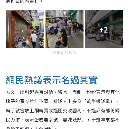
最難買的蛋卷」。
+2
點擊圖片放大
網民熱議表示名過其實
帖文一出引起過百討論，留言一面倒，紛紛表示與其他
牌子的蛋卷並無不同，排隊人士多為「黃牛排隊黨」，
轉手就會放上網轉賣或過關交收圖利。不過都有部份網
民力撐，表示蛋卷老字號「風味幾好」，十幾年來都不
會偷工減料，十分足料。