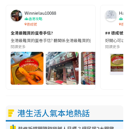
m
Winnielau10088
Haha
e
香港攻略
香
德成號
德成
全港最難買的蛋卷手信?
## 德成號蛋
全港最難買的蛋卷手信? 聽聞係全港最難買的蛋卷手信? 皆因佢一星期只
好開心可以食到
閱讀更多
閱讀更多
港生活人氣本地熱話
1