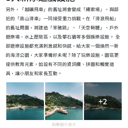
另外，「越礦飛車」的舊址將會變成「繩索場」，與鄰
近的「高山滑車」一同接受重力挑戰。在「滑浪飛船」
的舊址周圍，將建造「笨豬跳」、「天空鞦韆」、戶外
遊樂場、水上歷險區，以及攀石牆等多個娛樂設施。 全
部遊樂設施都充滿刺激感和快感，給大家一個煥然一新
的海洋公園，大家準備好未呢？除了玩樂設施，園區更
提供教育元素，如設有不同的資訊欄、拼圖和觸覺道
具，讓小朋友和家長互動。
+2
點擊圖片放大