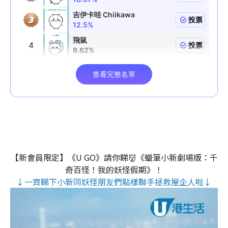
【新會員限定】《U GO》請你睇👹《蠟筆小新劇場版：千
奇百怪！我的妖怪假期》！
↓一齊睇下小新同妖怪朋友們點樣聯手拯救屋企人啦↓