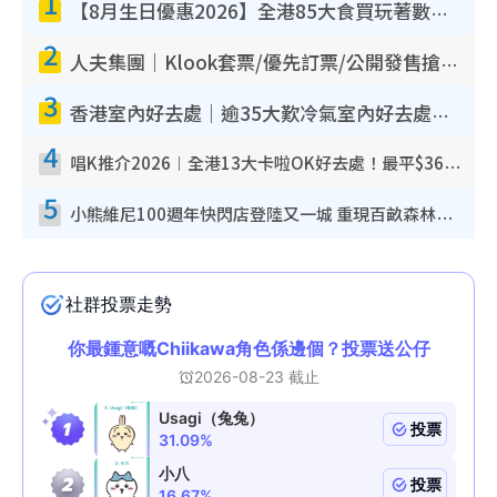
1
【8月生日優惠2026】全港85大食買玩著數攻略 自助餐/火鍋放題同行免費＋誠品/DONKI送現金券
2
人夫集團｜Klook套票/優先訂票/公開發售搶飛攻略！附票價.購票連結.場地座位表
3
香港室內好去處｜逾35大歎冷氣室內好去處推介 室內活動免費避雨無懼落雨
4
唱K推介2026︱全港13大卡啦OK好去處！最平$36起 日文K都有！(附地址+收費詳情)
5
小熊維尼100週年快閃店登陸又一城 重現百畝森林經典場景／獨家限定盲盒登場／專屬DIY香水