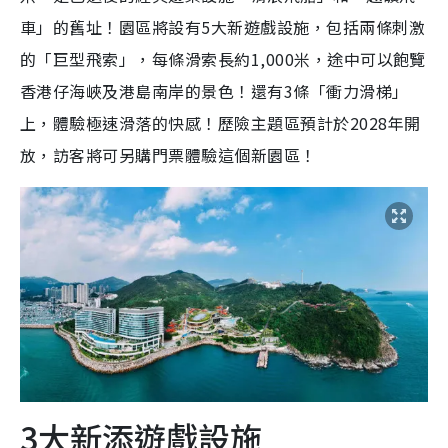
車」的舊址！園區將設有5大新遊戲設施，包括兩條刺激
的「巨型飛索」，每條滑索長約1,000米，途中可以飽覽
香港仔海峽及港島南岸的景色！還有3條「衝力滑梯」
上，體驗極速滑落的快感！歷險主題區預計於2028年開
放，訪客將可另購門票體驗這個新園區！
3大新添遊戲設施