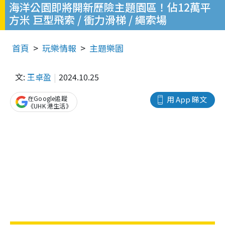
海洋公園即將開新歷險主題園區！佔12萬平
方米 巨型飛索 / 衝力滑梯 / 繩索場
首頁
玩樂情報
主題樂園
文:
王卓盈
2024.10.25
在Google追蹤
用 App 睇文
《UHK 港生活》