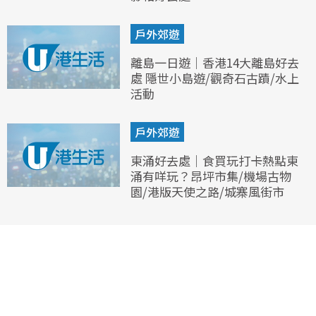
戶外郊遊
離島一日遊｜香港14大離島好去
處 隱世小島遊/觀奇石古蹟/水上
活動
戶外郊遊
東涌好去處｜食買玩打卡熱點東
涌有咩玩？昂坪市集/機場古物
園/港版天使之路/城寨風街市