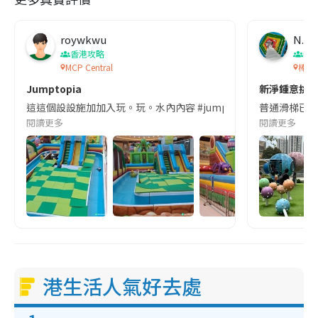
roywkwu
N. S
香港攻略
親
MCP Central
棒棒
Jumptopia
新淨鍾意挑
這這個設設施加加入玩。玩。水內內容 #jumptopiahk
普通滑梯已經
閱讀更多
閱讀更多
港生活人氣好去處