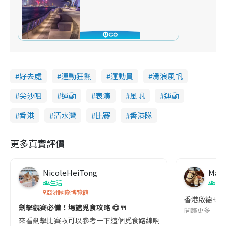
好去處
運動狂熱
運動員
滑浪風帆
尖沙咀
運動
表演
風帆
運動
香港
清水灣
比賽
香港隊
更多真實評價
NicoleHeiTong
Mayf
生活
生
亞洲國際博覽館
香港啟德七人欖
劍擊觀賽必備！場館覓食攻略 😋🍴
閱讀更多
來看劍擊比賽🤺可以參考一下這個覓食路線啊! ———————— ｢嘉里世