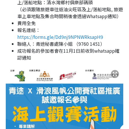
上/落船地點：清水灣鄉村俱樂部碼頭
（必須跟隨旅遊車往返油尖旺區及上/落船地點, 旅遊
車上車地點及集合時間稍後會透過Whatsapp通知）
費用全免
報名連結：
https://forms.gle/Dd9nj9NPNWRksapH9
聯絡人：青途秘書處陳小姐 （9760 1451）
成功報名的參加者會在11月1日前收到whatsapp確
認通知