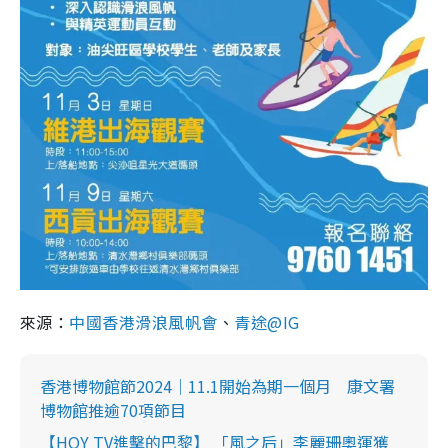
來源：
中國香港滑浪風帆會
、
青途@IG
香港博物館節2024｜11.1開始為期一個月 康文署
博物館推逾70項節目
【HOY TV進擊的巴黎】 「風之后」李麗珊奧運獲