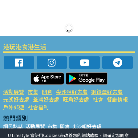
港玩港食港生活
活動展覽
市集
開倉
尖沙咀好去處
銅鑼灣好去處
元朗好去處
荃灣好去處
旺角好去處
社會
餐廳情報
戶外郊遊
社會福利
熱門類別
網民熱話
活動展覽
市集
開倉
尖沙咀好去處
銅鑼灣好去處
元朗好去處
荃灣好去處
旺角好去處
社會
U Lifestyle 會使用Cookies來改善您的網站體驗，請確定您同意