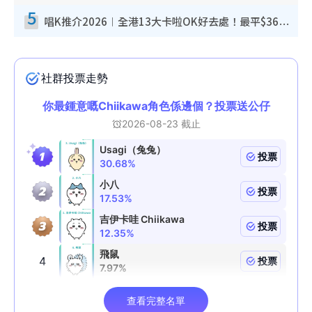
5
唱K推介2026︱全港13大卡啦OK好去處！最平$36起 日文K都有！(附地址+收費詳情)