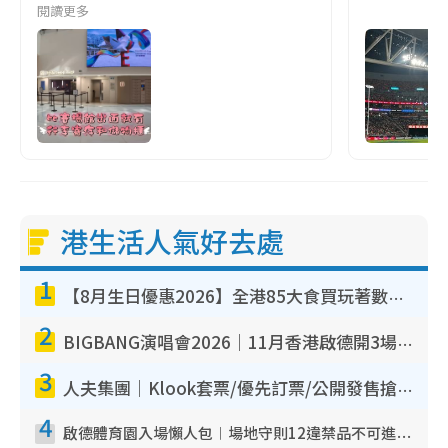
閱讀更多
港生活人氣好去處
1
【8月生日優惠2026】全港85大食買玩著數攻略 自助餐/火鍋放題同行免費＋誠品/DONKI送現金券
2
BIGBANG演唱會2026｜11月香港啟德開3場！實名制VIP申請、優先購票攻略
3
人夫集團｜Klook套票/優先訂票/公開發售搶飛攻略！附票價.購票連結.場地座位表
4
啟德體育園入場懶人包︱場地守則12違禁品不可進場准帶細水樽但全場禁樽蓋！應援牌有限制！