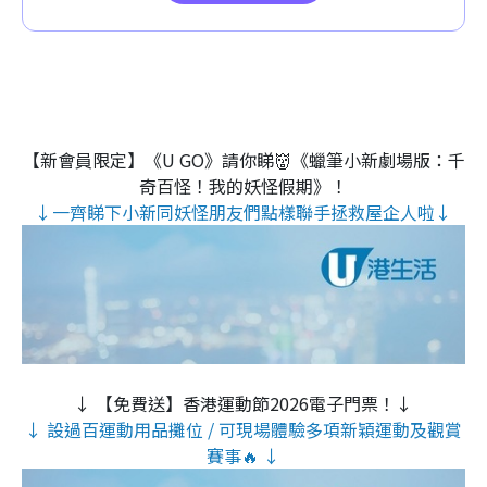
【新會員限定】《U GO》請你睇👹《蠟筆小新劇場版：千
奇百怪！我的妖怪假期》！
↓一齊睇下小新同妖怪朋友們點樣聯手拯救屋企人啦↓
↓ 【免費送】香港運動節2026電子門票！↓
↓ 設過百運動用品攤位 / 可現場體驗多項新穎運動及觀賞
賽事🔥 ↓