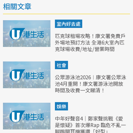
相關文章
室內好去處
匹克球租場攻略！康文署免費戶
外場地預訂方法 全港6大室內匹
克球場收費/地址/營業時間
社會
公眾游泳池2026︱康文署公眾泳
池4月重開！康文署游泳池開放
時間及收費一文睇清！
娛樂
中年好聲音4｜鄭家聲挑戰《愛
是懷疑》首次爆Rap 臨危不亂一
腳踢開耳機獲讚「好型」