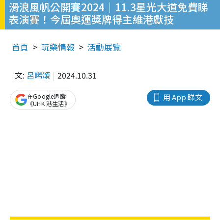
滑浪風帆公開賽2024｜11.3星光大道免費睇
表演賽！今屆奧運獎牌得主維港獻技
首頁
玩樂情報
活動展覽
文:
呂晞頌
2024.10.31
在Google追蹤
用 App 睇文
《UHK 港生活》