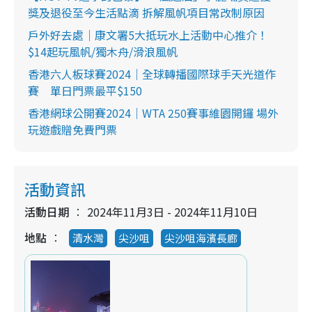
獎及退役至今生活點滴 拆解風帆項目常改制原因
戶外好去處｜康文署5大抵玩水上活動中心推介！
$14起玩風帆/獨木舟/滑浪風帆
香港六人板球賽2024｜全球轉播國際球手天光道作
賽 單日門票最平$150
香港網球公開賽2024｜WTA 250賽事維園開鑼 場外
玩遊戲贈免費門票
活動資訊
活動日期
2024年11月3日 - 2024年11月10日
地點
清水灣
尖沙咀
尖沙咀海濱長廊