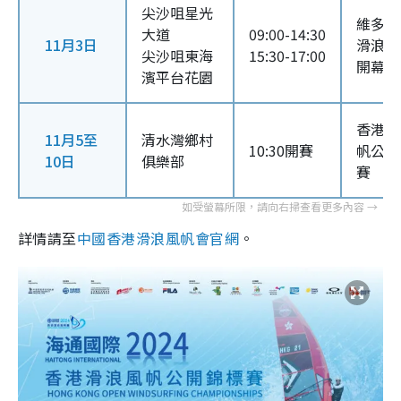
尖沙咀星光
維多利
大道
09:00-14:30
11月3日
滑浪風
尖沙咀東海
15:30-17:00
開幕禮
濱平台花園
香港滑
11月5至
清水灣鄉村
10:30開賽
帆公開
10日
俱樂部
賽
詳情請至
中國香港滑浪風帆會官網
。