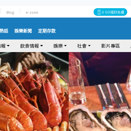
Blog
e-zone
U GO搵好去處
熱話
娛樂新聞
定期存款
情報
飲食情報
娛樂
社會
影片專區