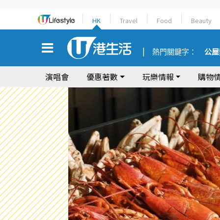
HK
Travel
Food
Beauty
熱門關鍵字：
公屋
演唱會
優惠著數
玩樂情報
購物