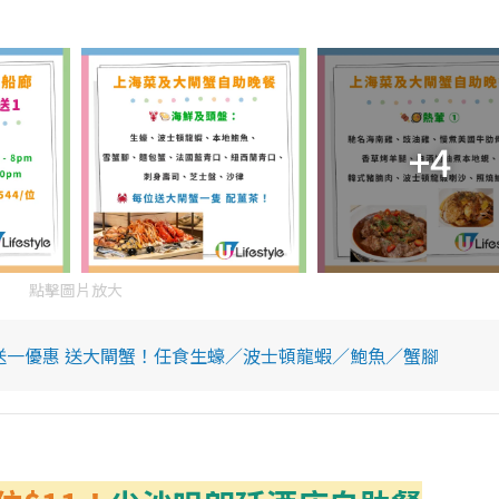
+4
點擊圖片放大
一送一優惠 送大閘蟹！任食生蠔／波士頓龍蝦／鮑魚／蟹腳