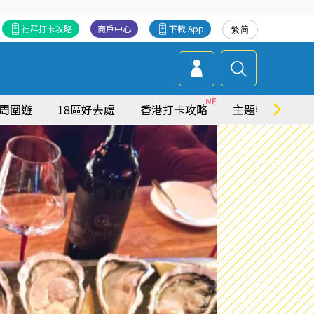
社群打卡攻略
商戶中心
下載 App
繁
简
周圍遊
18區好去處
香港打卡攻略
主題特集