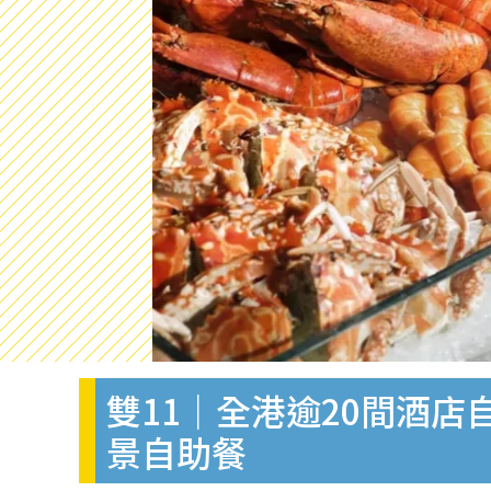
雙11｜全港逾20間酒店自
景自助餐