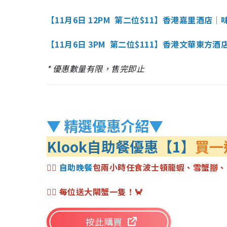
【11月6日 12PM 第二位$11】香港嘉里酒店
【11月6日 3PM 第二位$111】香港文華東方
* 優惠數量有限，售完即止
▼ 精選優惠介紹▼
Klook自助餐優惠【1】
買一
👉🏻
自助晚餐
包兩小時任食波士頓龍蝦、雪蟹腳、
👉🏻 每位送大閘蟹一隻！🦀
按此購買