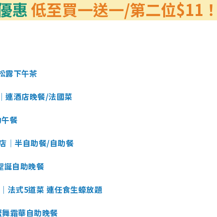
題優惠
低至買一送一/第二位$11
松露下午茶
遊｜連酒店晚餐/法國菜
助午餐
綽酒店｜半自助餐/自助餐
｜聖誕自助晚餐
OUR｜法式5道菜 連任食生蠔放題
｜蟹舞霜華自助晚餐