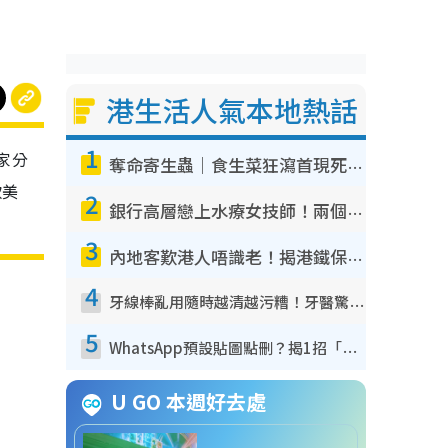
港生活人氣本地熱話
1
家分
奪命寄生蟲｜食生菜狂瀉首現死者！疫潮惡化錄1.8萬宗病例 揭洗菜3大謬誤
款美
2
銀行高層戀上水療女技師！兩個月借128萬驚覺「沉船」沉落火海 揭背後疑似邪教操控賣淫
3
內地客歎港人唔識老！揭港鐵保鮮級冷氣 港人求放過：咪投訴
4
牙線棒亂用隨時越清越污糟！牙醫驚揭盲目過戶細菌恐致蛀牙：呢種先係日常真保養
5
WhatsApp預設貼圖點刪？揭1招「反向操作」還原簡潔介面 附3步實測教學
U GO 本週好去處