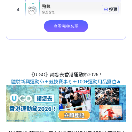
《U GO》請您去香港運動節2026！
體驗新興運動💦＋競技賽事💪＋100+運動用品攤位🔥