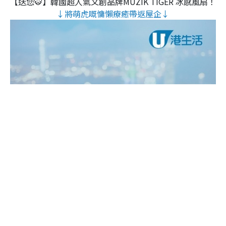
【送您🐯】韓國超人氣文創品牌MUZIK TIGER 冰感風扇！
↓將萌虎嘅慵懶療癒帶返屋企↓