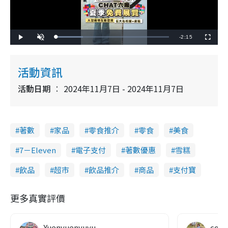
R
-
2:15
L
P
U
F
o
l
n
u
a
a
m
l
e
d
y
u
l
e
t
s
d
e
c
活動資訊
m
:
r
2
e
4
e
a
.
活動日期
2024年11月7日 - 2024年11月7日
n
0
0
i
%
n
著數
家品
零食推介
零食
美食
i
n
7－Eleven
電子支付
著數優惠
雪糕
g
飲品
超市
飲品推介
商品
支付寶
T
i
更多真實評價
m
e
Yuenyuenyuyu
co c