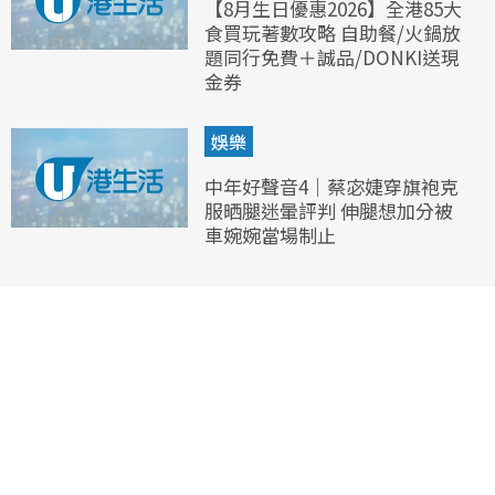
【8月生日優惠2026】全港85大
食買玩著數攻略 自助餐/火鍋放
題同行免費＋誠品/DONKI送現
金券
娛樂
中年好聲音4｜蔡宓婕穿旗袍克
服晒腿迷暈評判 伸腿想加分被
車婉婉當場制止