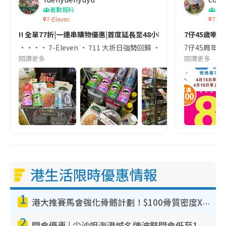
著數報料
著
7-Eleven
7-1
‼️ 全單77折|一連串購物優惠|首度延長至48小時 🈹
7仔45歲喇！
•••• 7-Eleven • 711 大折日強勢回歸 •••• ‼️ 全單77折|一
7仔45周年 y
閱讀更多
閱讀更多
港生活限時優惠情報
1
港大推賽馬會強化骨骼計劃！$100骨質密度X光檢查 完成免費運動訓練送超市禮券！附參加資格
2