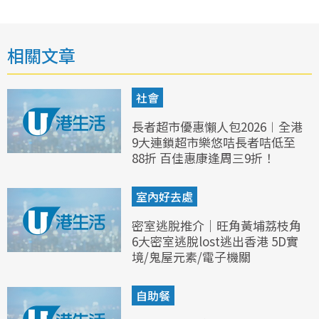
相關文章
社會
長者超市優惠懶人包2026︱全港
9大連鎖超市樂悠咭長者咭低至
88折 百佳惠康逢周三9折！
室內好去處
密室逃脫推介｜旺角黃埔荔枝角
6大密室逃脫lost逃出香港 5D實
境/鬼屋元素/電子機關
自助餐