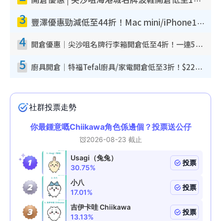
開倉優惠 | 尖沙咀海港城名牌波鞋開倉低至1折！On鞋$899起／Joy&Peace鞋履$98起
3
豐澤優惠勁減低至44折！Mac mini/iPhone17Pro大減價！廚房家電$220起
4
開倉優惠｜尖沙咀名牌行李箱開倉低至4折！一連5日 American Tourister/ace./Hallmark $200起！
5
廚具開倉｜特福Tefal廚具/家電開倉低至3折！$220起買平底鍋/炒鑊/湯煲！電飯煲/吸塵機/燙斗$418起