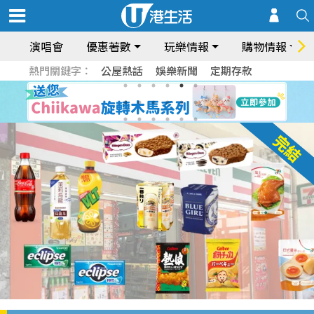
演唱會
優惠著數
玩樂情報
購物情報
熱門關鍵字：
公屋熱話
娛樂新聞
定期存款