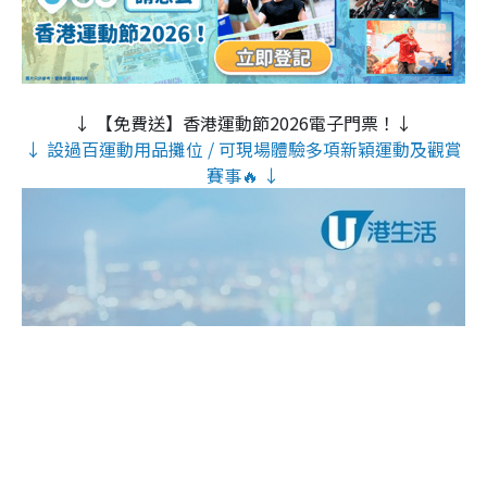
↓ 【免費送】香港運動節2026電子門票！↓
↓ 設過百運動用品攤位 / 可現場體驗多項新穎運動及觀賞
賽事🔥 ↓