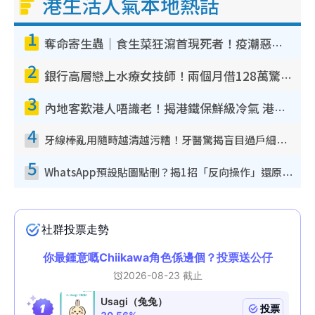
港生活人氣本地熱話
1
奪命寄生蟲｜食生菜狂瀉首現死者！疫潮惡化錄1.8萬宗病例 揭洗菜3大謬誤
2
銀行高層戀上水療女技師！兩個月借128萬驚覺「沉船」沉落火海 揭背後疑似邪教操控賣淫
3
內地客歎港人唔識老！揭港鐵保鮮級冷氣 港人求放過：咪投訴
4
牙線棒亂用隨時越清越污糟！牙醫驚揭盲目過戶細菌恐致蛀牙：呢種先係日常真保養
5
WhatsApp預設貼圖點刪？揭1招「反向操作」還原簡潔介面 附3步實測教學