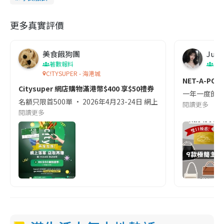
更多真實評價
美食餓狗團
Judi
著數報料
美
C!TYSUPER - 海港城
NET-A-P
Citysuper 網店購物滿港幣$400 享$50禮券
一年一度的雙11
名額只限首500單 • 2026年4月23-24日 網上商店限定 獲 港
閱讀更多
閱讀更多