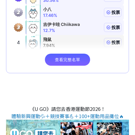
《U GO》請您去香港運動節2026！
體驗新興運動💦＋競技賽事💪＋100+運動用品攤位🔥