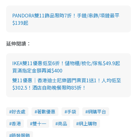
PANDORA雙11飾品限時7折！手鏈/串飾/項鏈最平
$139起
延伸閱讀：
IKEA雙11優惠低至6折！儲物櫃/梳化/傢俬$49.9起
買滿指定金額再減$400
雙11優惠｜香港迪士尼樂園門票買1送1！人均低至
$302.5！酒店自助晚餐限時85折！
好去處
著數優惠
手袋
網購平台
香港
雙十一
商品
網上購物
時裝服飾