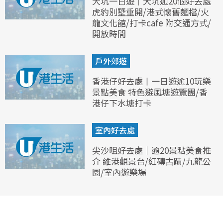
大坑一日遊｜大坑逾20個好去處
虎豹別墅重開/港式懷舊麵檔/火
龍文化館/打卡cafe 附交通方式/
開放時間
戶外郊遊
香港仔好去處丨一日遊逾10玩樂
景點美食 特色避風塘遊覽團/香
港仔下水塘打卡
室內好去處
尖沙咀好去處｜逾20景點美食推
介 維港觀景台/紅磚古蹟/九龍公
園/室內遊樂場