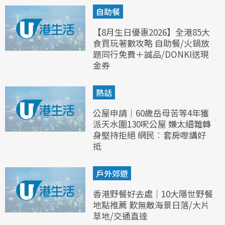
自助餐
【8月生日優惠2026】全港85大
食買玩著數攻略 自助餐/火鍋放
題同行免費＋誠品/DONKI送現
金券
熱話
公屋申請｜60歲岳母苦等4年獲
派天水圍130呎公屋 嫌太細難轉
身堅持拒絕 網民︰套房嚟講好
抵
戶外郊遊
香港野餐好去處｜10大隱世野餐
地點推薦 歎無敵海景日落/大片
草地/交通直達