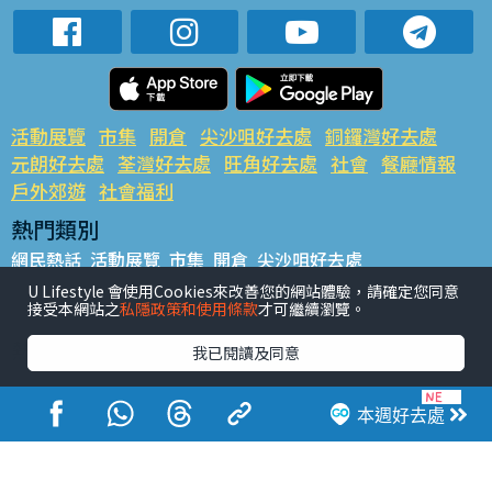
活動展覽
市集
開倉
尖沙咀好去處
銅鑼灣好去處
元朗好去處
荃灣好去處
旺角好去處
社會
餐廳情報
戶外郊遊
社會福利
熱門類別
網民熱話
活動展覽
市集
開倉
尖沙咀好去處
銅鑼灣好去處
元朗好去處
荃灣好去處
旺角好去處
社會
U Lifestyle 會使用Cookies來改善您的網站體驗，請確定您同意
接受本網站之
私隱政策和使用條款
才可繼續瀏覽。
餐廳情報
戶外郊遊
熱門標籤
我已閱讀及同意
#UGO搵好去處
#人氣活動推介
#美食社群熱話
#親子玩樂好去處
#ULifestyle應用程式
#限時搶
本週好去處
#UJetso禮物放送
#ULifestyle商戶中心
#著數
#網絡熱話
香港經濟日報版權所有©2026