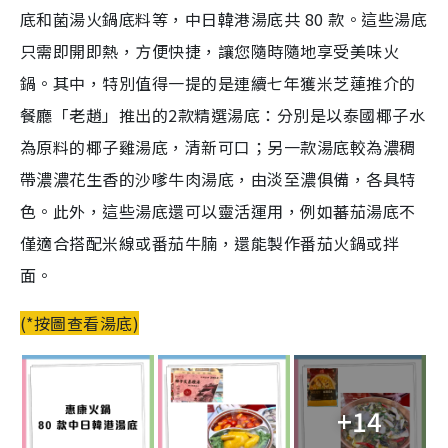
底和菌湯火鍋底料等，
中日韓港湯底共 80 款。
這些湯底
只需即開即熱，方便快捷，讓您隨時隨地享受美味火
鍋。其中，特別值得一提的是連續七年獲米芝蓮推介的
餐廳「老趙」推出的2款精選湯底：
分別
是以泰國椰子水
為原料的椰子雞湯底，清新可口；另一款
湯底較為濃稠
帶濃濃花生香的沙嗲牛肉湯底，由淡至濃俱備，各具特
色。
此外，這些湯底還可以靈活運用，例如蕃茄湯底不
僅適合搭配米線或番茄牛腩，還能製作番茄火鍋或拌
面。
(*按圖查看湯底)
+14