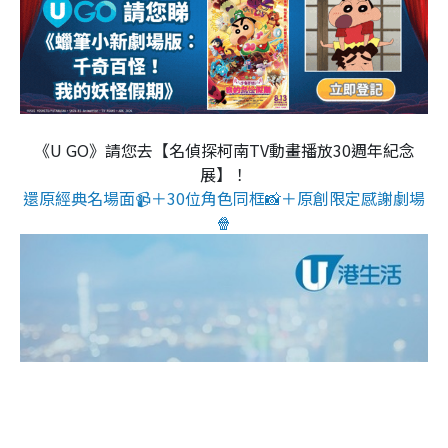
《U GO》請您去【名偵探柯南TV動畫播放30週年紀念
展】！
還原經典名場面📹＋30位角色同框📸＋原創限定感謝劇場
🍿