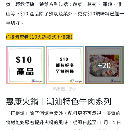
煮，輕鬆便捷，
蔬菜系列包括：蔬菜，萵筍、 蓮藕、淮
山等。$10 產品除了預切蔬菜外，更有$10調味料已經一
早切好。
(*按圖查看$10火鍋款式＋價錢)
+20
點擊圖片放大
惠康火鍋
︱
潮汕特色牛肉系列
「打邊爐」除了個爐重要外，配料更不可忽視，
優質的
食材能夠顯著提升火鍋的風味。從
即日起至11 月 14 日