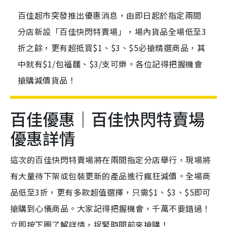
百佳超市突發推出優惠消息，由即日起於指定兩間
分店新設「百佳快閃特賣場」，場內貨品全場低至3
折之餘，更有超抵買$1、$3、$5必搶精選商品，其
中就有$1/包福麵、$3/支可樂。各位記得把握機會
搶購減價貨品！
百佳優惠｜百佳快閃特賣場
優惠詳情
這次的百佳快閃特賣場將在兩間指定分店舉行，現場將
有大量待下架或包裝更新的產品進行瘋狂減價。全場商
品低至3折，更有多款超值選擇，只需$1、$3、$5即可
搶購到心儀商品。大家記得把握機會，千萬不要錯過！
立即
按下圖
了解
詳情，
捉緊
時間前來搶購！