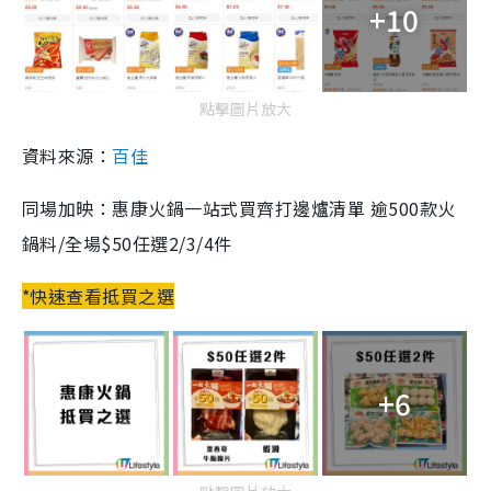
+10
點擊圖片放大
資料來源：
百佳
同場加映：惠康火鍋一站式買齊打邊爐清單 逾500款火
鍋料/全場$50任選2/3/4件
*快速查看抵買之選
+6