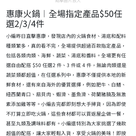
點擊圖片放大
惠康火鍋︱全場指定產品$50任
選2/3/4件
小編昨日直擊惠康，發現店內的火鍋食材、湯底和配料
種類繁多，
真的看不完，
全場提供超過百款指定產品，
包括各類肉類、海鮮、蔬菜、湯底和醬料。
全場更有任
選自由配搭 $50 任選2 件、3 件或 4 件，無論肉類還是
蔬菜類都超值，
在任選系列中，惠康不僅提供本地的新
鮮食材，還有來自海外的優質選擇，例如
肥牛、白鱔、
紐西蘭青口、扇貝肉、蝦滑、墨魚滑、荷蘭豬腩及無激
素添加雞等等。小編去完都即刻想大手掃貨，
因為即使
不打算立即吃火鍋，這些食材
都可以買返屋企做一餐，
甚至丸類及調味料都有。
小編還特別為大家挑選了幾款
超值的配搭，讓大家輕鬆入貨，享受火鍋的美味！
即按