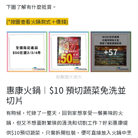
下圖了解有什麼抵買
。
(*按圖查看火鍋款式＋價錢)
+57
點擊圖片放大
惠康火鍋
︱
$10 預切蔬菜免洗並
切片
有時候，
忙碌了一整天，回到家想享受一餐美味的火
鍋，但
又
不想面對繁瑣的清洗和切割工作？好彩惠康提
供$10預切蔬菜
，
只需拆開包裝，便可直接放入火鍋中烹