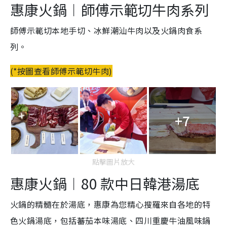
惠康火鍋
︱師傅示範切
牛肉系列
師傅示範切本地手切、冰鮮潮汕牛肉以及火鍋肉食系
列。
(*按圖查看師傅示範切牛肉)
+7
點擊圖片放大
惠康火鍋
︱
80 款中日韓港湯底
火鍋的精髓在於湯底，惠康為您精心搜羅來自各地的特
色火鍋湯底，包括蕃茄本味湯底、四川重慶牛油風味鍋