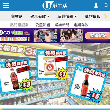
演唱會
優惠著數
玩樂情報
購物情報
熱門關鍵字：
公屋熱話
娛樂新聞
定期存款