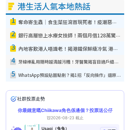
港生活人氣本地熱話
1
奪命寄生蟲｜食生菜狂瀉首現死者！疫潮惡化錄1.8萬宗病例 揭洗菜3大謬誤
2
銀行高層戀上水療女技師！兩個月借128萬驚覺「沉船」沉落火海 揭背後疑似邪教操控賣淫
3
內地客歎港人唔識老！揭港鐵保鮮級冷氣 港人求放過：咪投訴
4
牙線棒亂用隨時越清越污糟！牙醫驚揭盲目過戶細菌恐致蛀牙：呢種先係日常真保養
5
WhatsApp預設貼圖點刪？揭1招「反向操作」還原簡潔介面 附3步實測教學