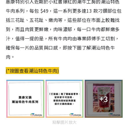
惠康特別
引入近期於小紅書爆紅的潮牛工房的潮汕特色
牛肉系列，每包 $49，
這一系列
更多達13 款刁鑽部位包
括三花趾、五花趾、嫩肉等，
這些部位在市面上較難找
到，
而且肉質更鮮嫩，肉味濃郁，每一口牛肉都鮮嫩多
汁，值得一提的是
，
所有牛肉均由專業師傅手工切割，
確保每一片的品質與口感
，即按下圖了解潮汕特色牛
肉。
(*按圖查看潮汕特色牛肉)
+3
點擊圖片放大