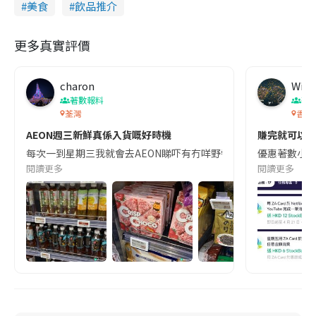
美食
飲品推介
更多真實評價
charon
Wing
著數報料
著
荃灣
香港
AEON週三新鮮真係入貨嘅好時機
賺完就可以
每次一到星期三我就會去AEON睇吓有冇咩野需要入貨,因為真係好抵,
優惠著數小分享 
閱讀更多
閱讀更多