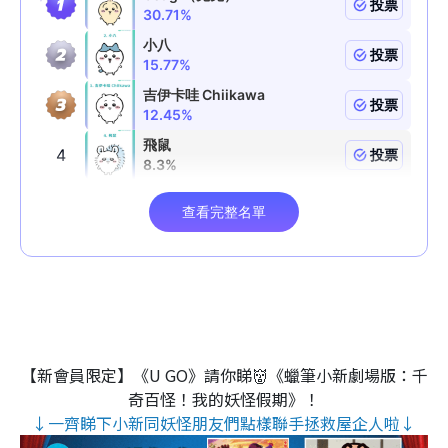
【新會員限定】《U GO》請你睇👹《蠟筆小新劇場版：千
奇百怪！我的妖怪假期》！
↓一齊睇下小新同妖怪朋友們點樣聯手拯救屋企人啦↓