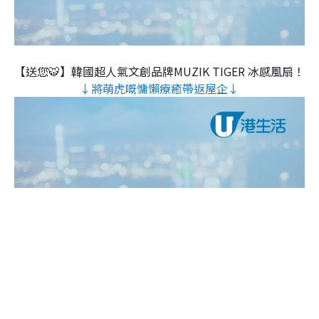
【送您🐯】韓國超人氣文創品牌MUZIK TIGER 冰感風扇！
↓將萌虎嘅慵懶療癒帶返屋企↓