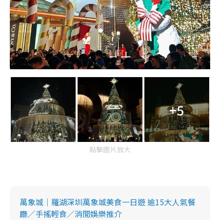
+5
點擊圖片放大
萬象城｜羅湖深圳萬象城美食一日遊 逾15大人氣餐
廳／手搖輕食／消閒娛樂推介