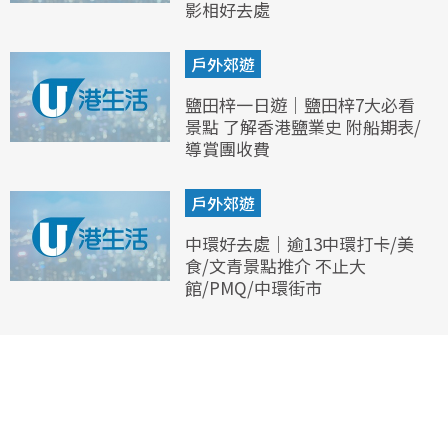
影相好去處
戶外郊遊
鹽田梓一日遊｜鹽田梓7大必看
景點 了解香港鹽業史 附船期表/
導賞團收費
戶外郊遊
中環好去處｜逾13中環打卡/美
食/文青景點推介 不止大
館/PMQ/中環街市