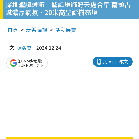
深圳聖誕燈飾｜聖誕燈飾好去處合集 南頭古
城濃厚氣氛、20米高聖誕樹亮燈
首頁
玩樂情報
活動展覽
文:
陳潔雯
2024.12.24
在Google追蹤
用 App 睇文
《UHK 港生活》