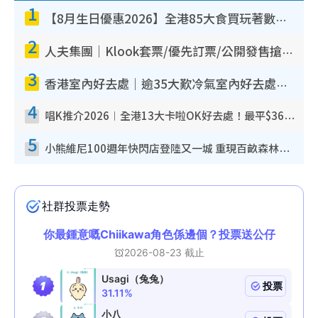
1
【8月生日優惠2026】全港85大食買玩著數攻略 自助餐/火鍋放題同行免費＋誠品/DONKI送現金券
2
人夫集團｜Klook套票/優先訂票/公開發售搶飛攻略！附票價.購票連結.場地座位表
3
香港室內好去處｜逾35大歎冷氣室內好去處推介 室內活動免費避雨無懼落雨
4
唱K推介2026︱全港13大卡啦OK好去處！最平$36起 日文K都有！(附地址+收費詳情)
5
小熊維尼100週年快閃店登陸又一城 重現百畝森林經典場景／獨家限定盲盒登場／專屬DIY香水