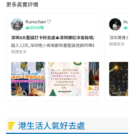
更多真實評價
Kurochan ♡
huya
深圳攻略
深
深圳6大聖誕打卡好去處🎄深圳爆紅冰雪秘境/巨型聖誕貓貓/甜品小
深圳萬像天地
閱讀更多
踏入12月,深圳唔少商場都佈置聖誕燈飾同舉辦活動🎄今次推薦深圳7大聖誕好去
閱讀更多
港生活人氣好去處