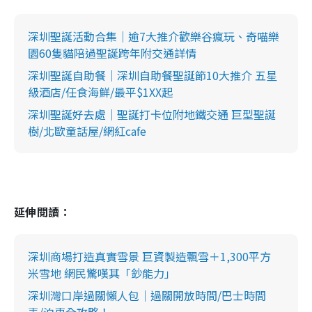
深圳聖誕活動合集｜逾7大推介歡樂谷瘋玩、奇喵樂
園60隻貓陪過聖誕跨年附交通詳情
深圳聖誕自助餐｜深圳自助餐聖誕節10大推介 五星
級酒店/任食海鮮/最平$1XX起
深圳聖誕好去處｜聖誕打卡位附地鐵交通 巨型聖誕
樹/北歐童話屋/網紅cafe
延伸閱讀：
深圳商場打造真實雪景 巨資製造飄雪＋1,300平方
米雪地 網民驚嘆其「鈔能力」
深圳灣口岸過關懶人包｜過關開放時間/巴士時間
表/泊車全攻略！