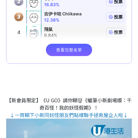
【新會員限定】《U GO》請你睇👹《蠟筆小新劇場版：千
奇百怪！我的妖怪假期》！
↓一齊睇下小新同妖怪朋友們點樣聯手拯救屋企人啦↓