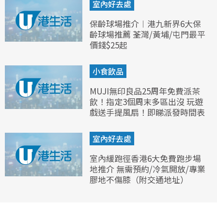
室內好去處
保齡球場推介︱港九新界6大保
齡球場推薦 荃灣/黃埔/屯門最平
價錢$25起
小食飲品
MUJI無印良品25周年免費派茶
飲！指定3個周末多區出沒 玩遊
戲送手提風扇！即睇派發時間表
室內好去處
室內緩跑徑香港6大免費跑步場
地推介 無需預約/冷氣開放/專業
膠地不傷膝（附交通地址）