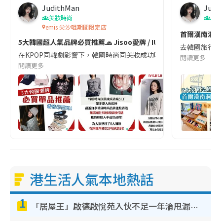
JudithMan
Judi
e
美妝時尚
韓
emis 尖沙咀期間限定店
首爾漢南洞購
5大韓國超人氣品牌必買推薦🧢 Jisoo愛牌 / IU同Jennie都著！
去韓國旅行別再只
在KPOP同韓劇影響下，韓國時尚同美妝成功吸引咗好多港人嘅追捧！最近好多韓國時尚品牌
閱讀更多
閱讀更多
港生活人氣本地熱話
1
「居屋王」啟德啟悅苑入伙不足一年淪甩漏之王！插頭噴火花致大停電 多戶業主全屋家電報銷