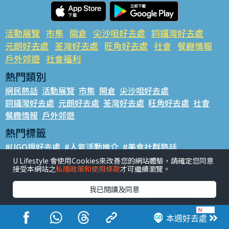
活動展覽
市集
開倉
尖沙咀好去處
銅鑼灣好去處
元朗好去處
荃灣好去處
旺角好去處
社會
餐廳情報
戶外郊遊
社會福利
熱門類別
網民熱話
活動展覽
市集
開倉
尖沙咀好去處
銅鑼灣好去處
元朗好去處
荃灣好去處
旺角好去處
社會
餐廳情報
戶外郊遊
熱門標籤
#UGO搵好去處
#人氣活動推介
#美食社群熱話
#親子玩樂好去處
#ULifestyle應用程式
#限時搶
U Lifestyle 會使用Cookies來改善您的網站體驗，請確定您同意
接受本網站之
私隱政策和使用條款
才可繼續瀏覽。
#UJetso禮物放送
#ULifestyle商戶中心
#著數
#網絡熱話
我已閱讀及同意
香港經濟日報版權所有©2026
本週好去處