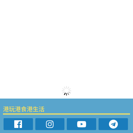
港玩港食港生活