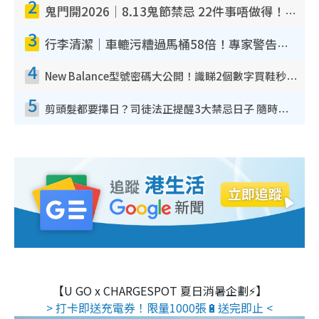
2
鬼門開2026｜8.13鬼節禁忌 22件事唔做得！燒肉、刺身要少食？半夜勿吹口哨/打呢個電話
3
行李清潔｜車轆污糟過馬桶58倍！專家警告忌用酒精抹 教1招免污手除菌
4
New Balance型號密碼大公開！識睇2個數字買鞋秒知功能免中伏 附5大熱門鞋款
5
剪頭髮都要擇日？司徒法正提醒3大禁忌日子 隨時剪走財運！呢日剪髮恐「剪壽命」？
【U GO x CHARGESPOT 夏日消暑企劃⚡】
> 打卡即送充電券！限量1000張🔋送完即止 <