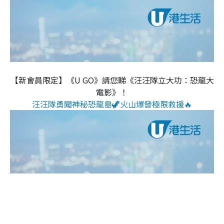
【新會員限定】《U GO》請您睇《汪汪隊立大功：恐龍大
電影》！
汪汪隊勇闖神秘恐龍島🦖火山爆發極限救援🔥