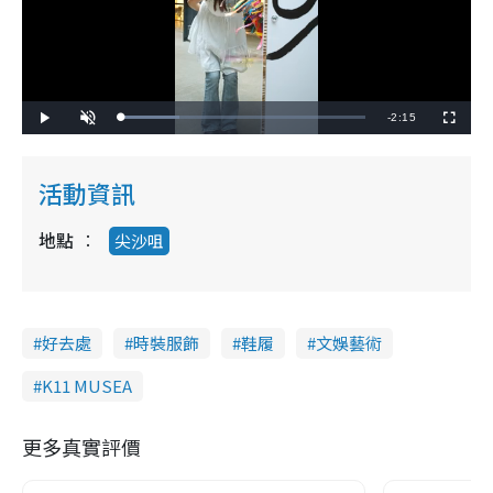
R
-
2:15
L
P
U
F
o
l
n
u
a
a
m
l
e
d
y
u
l
e
t
s
d
e
c
活動資訊
m
:
r
2
e
4
e
a
.
n
0
地點
尖沙咀
0
i
%
n
i
好去處
時裝服飾
鞋履
文娛藝術
n
K11 MUSEA
g
T
更多真實評價
i
m