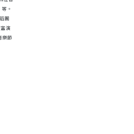
y》等。
蹈團
豐富演
音樂節