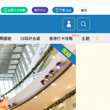
社群打卡攻略
商戶中心
下載 App
繁
简
周圍遊
18區好去處
香港打卡攻略
主題特集