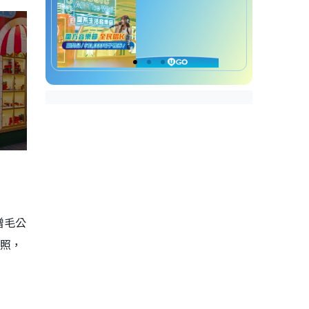
贈毛公
拍照，