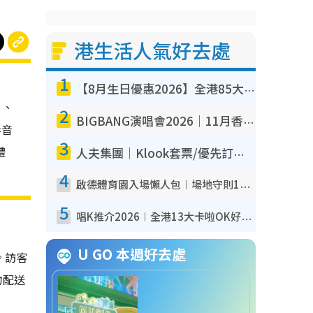
港生活人氣好去處
1
【8月生日優惠2026】全港85大食買玩著數攻略 自助餐/火鍋放題同行免費＋誠品/DONKI送現金券
」、
2
BIGBANG演唱會2026｜11月香港啟德開3場！實名制VIP申請、優先購票攻略
奏音
3
禮
人夫集團｜Klook套票/優先訂票/公開發售搶飛攻略！附票價.購票連結.場地座位表
4
啟德體育園入場懶人包︱場地守則12違禁品不可進場准帶細水樽但全場禁樽蓋！應援牌有限制！
5
唱K推介2026︱全港13大卡啦OK好去處！最平$36起 日文K都有！(附地址+收費詳情)
U GO 本週好去處
。訪客
物配送