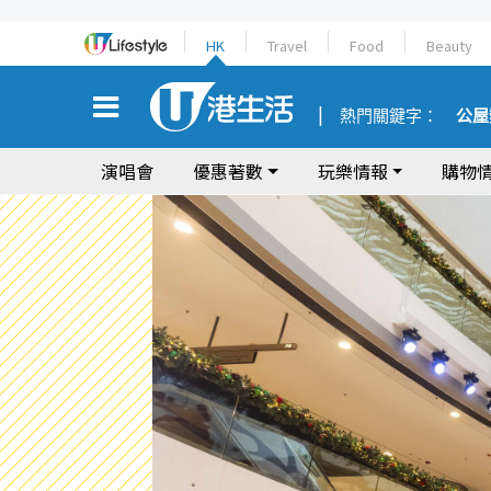
HK
Travel
Food
Beauty
熱門關鍵字：
公屋
演唱會
優惠著數
玩樂情報
購物