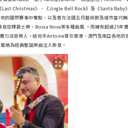
ristmas》、《Jingle Bell Rock》及《Santa Bab
洲各地的國際賽事中奪魁，以及曾在法國五月藝術節及城市當代舞
詮釋爵士樂、Bossa Nova等多種曲風 。而擁有超過25年
的實力派音樂人。結他手Antoine曾在香港、澳門及南亞各地的
士風格為經典聖誕樂曲注入新意。