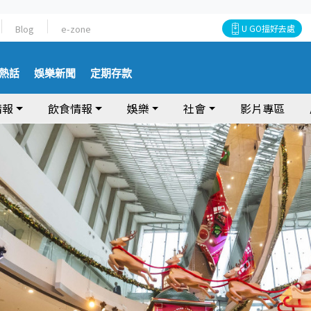
Blog
e-zone
U GO搵好去處
熱話
娛樂新聞
定期存款
情報
飲食情報
娛樂
社會
影片專區