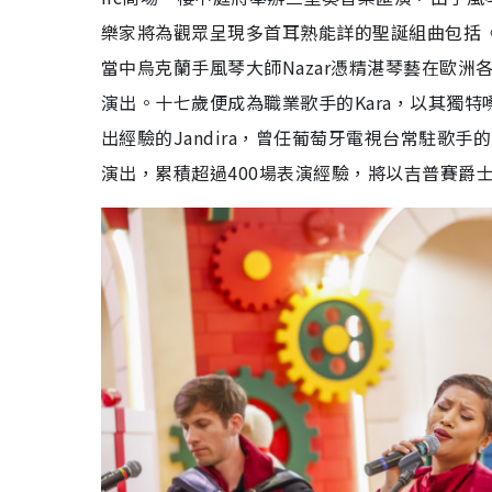
樂家將為觀眾呈現多首耳熟能詳的聖誕組曲包括《Last Ch
當中烏克蘭手風琴大師Nazar憑精湛琴藝在歐
演出。十七歲便成為職業歌手的Kara，以其獨特嗓音
出經驗的Jandira，曾任葡萄牙電視台常駐歌手
演出，累積超過400場表演經驗，將以吉普賽爵