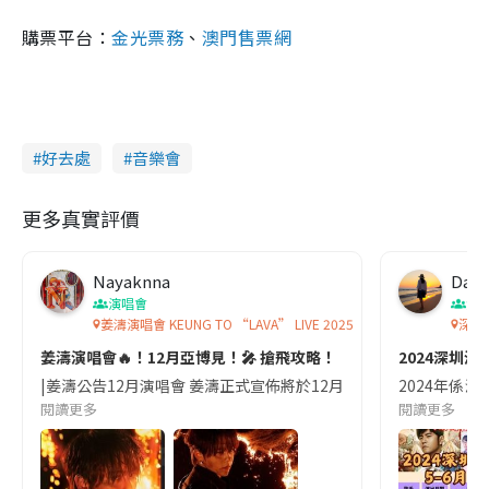
購票平台：
金光票務
、
澳門售票網
好去處
音樂會
更多真實評價
Nayaknna
Dani
演唱會
深
姜濤演唱會 KEUNG TO “LAVA” LIVE 2025
深圳
姜濤演唱會🔥！12月亞博見！🎤 搶飛攻略！
2024深圳演
|姜濤公告12月演唱會 姜濤正式宣佈將於12月18至21日於亞博Arena舉行其個人第
2024年係深
閱讀更多
閱讀更多