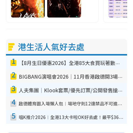
港生活人氣好去處
1
【8月生日優惠2026】全港85大食買玩著數攻略 自助餐/火鍋放題同行免費＋誠品/DONKI送現金券
2
BIGBANG演唱會2026｜11月香港啟德開3場！實名制VIP申請、優先購票攻略
3
人夫集團｜Klook套票/優先訂票/公開發售搶飛攻略！附票價.購票連結.場地座位表
4
啟德體育園入場懶人包︱場地守則12違禁品不可進場准帶細水樽但全場禁樽蓋！應援牌有限制！
5
唱K推介2026︱全港13大卡啦OK好去處！最平$36起 日文K都有！(附地址+收費詳情)