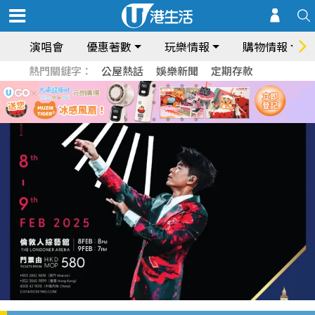
演唱會
優惠著數
玩樂情報
購物情報
熱門關鍵字：
公屋熱話
娛樂新聞
定期存款