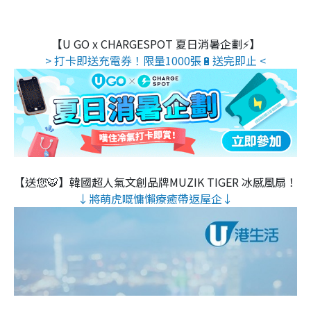
【U GO x CHARGESPOT 夏日消暑企劃⚡】
> 打卡即送充電券！限量1000張🔋送完即止 <
【送您🐯】韓國超人氣文創品牌MUZIK TIGER 冰感風扇！
↓將萌虎嘅慵懶療癒帶返屋企↓