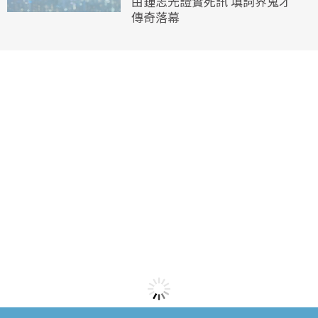
由鍾志光證實死訊 填詞界鬼才
傳奇落幕