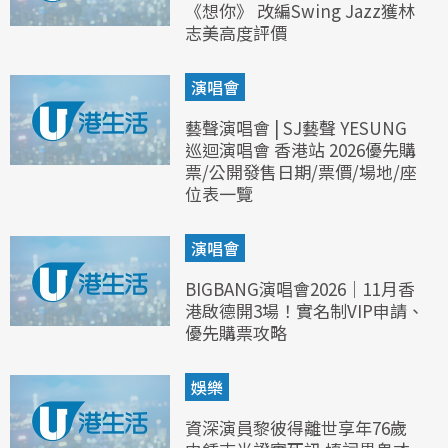
《想你》 改編Swing Jazz獲林
志美高度評價
演唱會
藝聲演唱會 | SJ藝聲 YESUNG
巡迴演唱會 香港站 2026優先購
票/公開發售日期/票價/場地/座
位表一覽
演唱會
BIGBANG演唱會2026｜11月香
港啟德開3場！實名制VIP申請、
優先購票攻略
娛樂
資深演員黎彼得離世享年76歲