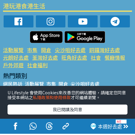
港玩港食港生活
活動展覽
市集
開倉
尖沙咀好去處
銅鑼灣好去處
元朗好去處
荃灣好去處
旺角好去處
社會
餐廳情報
戶外郊遊
社會福利
熱門類別
網民熱話
活動展覽
市集
開倉
尖沙咀好去處
銅鑼灣好去處
元朗好去處
荃灣好去處
旺角好去處
社會
U Lifestyle 會使用Cookies來改善您的網站體驗，請確定您同意
接受本網站之
私隱政策和使用條款
才可繼續瀏覽。
餐廳情報
戶外郊遊
熱門標籤
我已閱讀及同意
#UGO搵好去處
#人氣活動推介
#美食社群熱話
#親子玩樂好去處
#ULifestyle應用程式
#限時搶
本週好去處
#UJetso禮物放送
#ULifestyle商戶中心
#著數
#網絡熱話