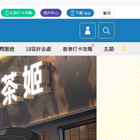
社群打卡攻略
商戶中心
下載 App
繁
简
周圍遊
18區好去處
香港打卡攻略
主題特集