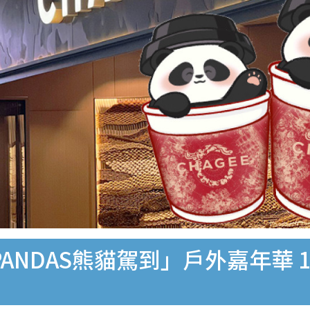
PANDAS熊貓駕到」戶外嘉年華 