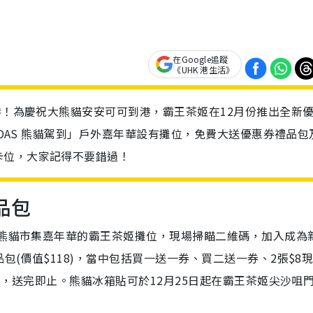
在Google追蹤
《UHK 港生活》
攻港！為慶祝大熊貓安安可可到港，霸王茶姬在12月份推出全新
ANDAS 熊貓駕到」戶外嘉年華設有攤位，免費大送優惠券禮品包
卡位，大家記得不要錯過！
品包
心熊貓市集嘉年華的霸王茶姬攤位，現場掃瞄二維碼，加入成為
(價值$118)，當中包括買一送一券、買二送一券、2張$8
得，送完即止。熊貓冰箱貼可於12月25日起在霸王茶姬尖沙咀