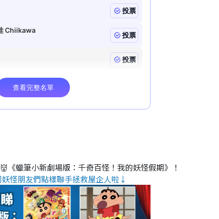
睇👹《蠟筆小新劇場版：千奇百怪！我的妖怪假期》！
同妖怪朋友們點樣聯手拯救屋企人啦↓