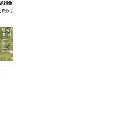
王茶姬免費飲醒時春山✨
卡get免費飲品!霸王茶姬香港呢個活動太正啦~ 9宮格醒春綠主題相+2張店舖
文創市集､睇航天知識展覽🚀,最重要嘅係嚟FWD Booth 登記成為FWD M
上線! 1️⃣ 開業單大杯周邊套餐 HK$16 含伯牙絕弦單大杯*1杯(免費升級爲