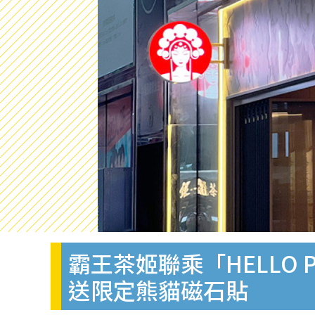
霸王茶姬聯乘「HELLO 
送限定熊貓磁石貼