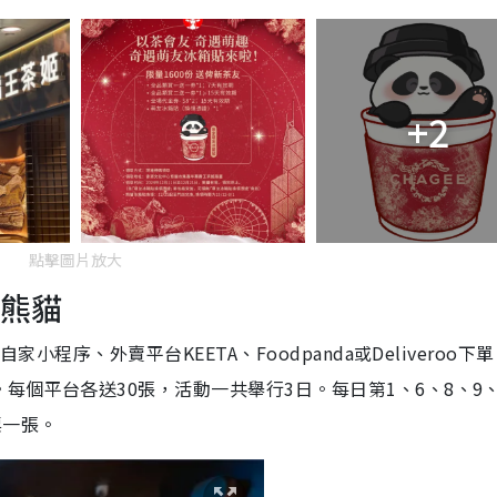
+2
點擊圖片放大
探熊貓
小程序、外賣平台KEETA、Foodpanda或Deliveroo下
個平台各送30張，活動一共舉行3日。每日第1、6、8、9、
票一張。