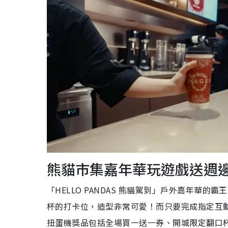
熊貓市集嘉年華玩遊戲送週
「HELLO PANDAS 熊貓駕到」戶外嘉年
杯的打卡位，造型非常可愛！而只要完成指定互
扭蛋機獎品包括全場買一送一券、開城限定翻口