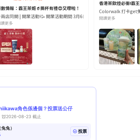
香港茶飲控必衝!霸
著數情報：霸王茶姬🥤撕杯有禮😍又嚟啦！
Colorwalk 打
得帶走熊貓朋友🐼!一齊嚟玩結合航天元素嘅大熊貓主題嘉年華,同機器狗狗互動､逛
兩店同開 | 開業活動!🥳 開業活動期間 3月6日 - 3月8日 限定周邊套餐
閱讀更多
閱讀更多