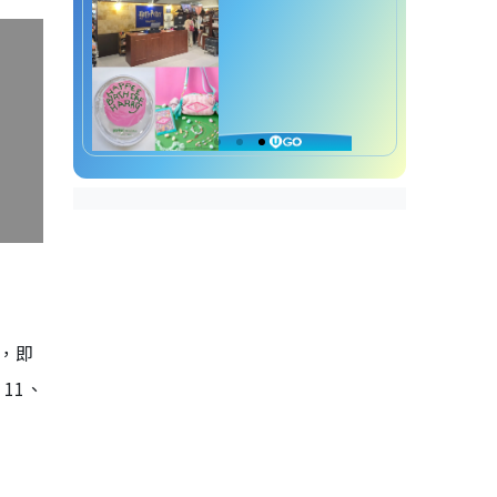
單，即
11、