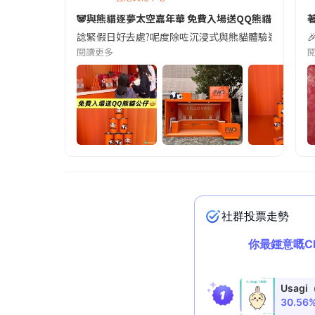
🐼與熊貓逐夢太空嘉年華 免費入場送QQ熊貓公仔🤩
諗緊假日好去處?呢度除咗沉浸式與熊貓體驗逐夢太空🌌,仲有

閱讀更多