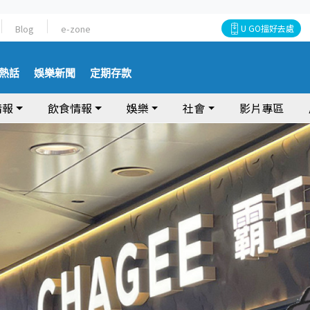
Blog
e-zone
U GO搵好去處
熱話
娛樂新聞
定期存款
情報
飲食情報
娛樂
社會
影片專區