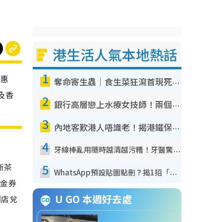
港生活人氣本地熱話
1
優惠
奪命寄生蟲｜食生菜狂瀉首現死者！疫潮惡化錄1.8萬宗病例 揭洗菜3大謬誤
及香
2
銀行高層戀上水療女技師！兩個月借128萬驚覺「沉船」沉落火海 揭背後疑似邪教操控賣淫
3
內地客歎港人唔識老！揭港鐵保鮮級冷氣 港人求放過：咪投訴
4
牙線棒亂用隨時越清越污糟！牙醫驚揭盲目過戶細菌恐致蛀牙：呢種先係日常真保養
5
新茶
WhatsApp預設貼圖點刪？揭1招「反向操作」還原簡潔介面 附3步實測教學
現金券
U GO 本週好去處
門店兌