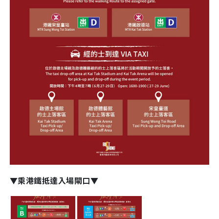
▼乘港鐵抵達入場閘口▼