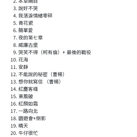
本草綱目
說好不哭
我落淚情緒零碎
青花瓷
簡單愛
夜的第七章
威廉古堡
哭笑不得（柯有倫）+ 最後的戰役
花海
安靜
不能說的秘密（曹楊）
想你就寫信 （曹楊）
紅塵客棧
東風破
紅顏如霜
一路向北
園遊會+倒影
晴天
牛仔很忙