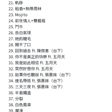
軌跡
稻香+熱帶雨林
Mojito
前世情人+雙截棍
鬥牛
告白氣球
她的睫毛
開不了口
回到過去 ft. 陳傑憲（台下）
你不是真正的快樂 ft. 五月天
我是如此相信 ft. 五月天
突然好想你 ft. 五月天
如果你也聽說 ft. 張惠妹（台下）
連名帶姓 ft. 張惠妹（台下）
三天三夜 ft. 張惠妹（台下）
半島鐵盒
分裂
白色風車
擱淺