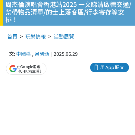
周杰倫演唱會香港站2025 一文睇清啟德交通/
禁帶物品清單/的士上落客區/行李寄存等安
排！
首頁
玩樂情報
活動展覽
文:
李國樑
,
呂晞頌
2025.06.29
在Google追蹤
用 App 睇文
《UHK 港生活》