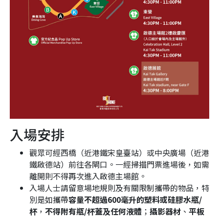
入場安排
觀眾可經西橋（近港鐵宋皇臺站）或中央廣場（近港
鐵啟德站）前往各閘口。一經掃描門票進場後，如需
離開則不得再次進入啟德主場館。
入場人士請留意場地規則及有關限制攜帶的物品，特
別是如攜帶
容量不超過600毫升的塑料或硅膠水瓶/
杯
，
不得附有瓶/杯蓋及任何液體
；
攝影器材
、
平板