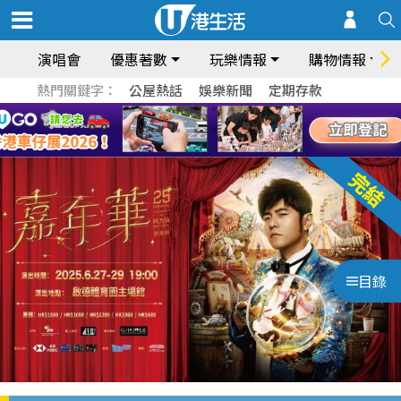
演唱會
優惠著數
玩樂情報
購物情報
熱門關鍵字：
公屋熱話
娛樂新聞
定期存款
目錄