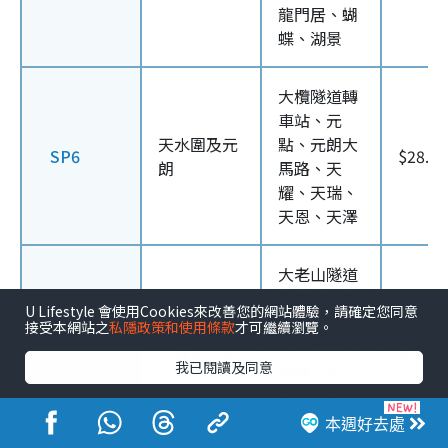
龍門居、蝴
蝶、湖景
大欖隧道轉
車站、元
天水圍及元
點、元朗大
SP6
$28.4
朗
馬路、天
耀、天瑞、
天恩、天澤
大老山隧道
轉車站、白
U Lifestyle 會使用Cookies來改善您的網站體驗，請確定您同意
石角、廣福
接受本網站之
私隱政策和使用條款
才可繼續瀏覽。
邨、大埔超
SP7
大埔及上水
$25.6
我已閱讀及同意
級城、太
和、華明、
粉嶺站轉車
本週好去處
站