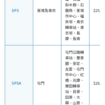
梨木樹、石
SP3
荃灣及青衣
圍角、荃灣
$25.6
市中心、福
來邨、青衣
轉車站、青
衣邨、長
康、長青
屯門公路轉
車站、豐景
園、安定、
友愛、屯門
市中心、紅
橋、兆康、
SP5A
屯門
$28.4
寶田轉車
站、良景、
田景、大
興、山景、