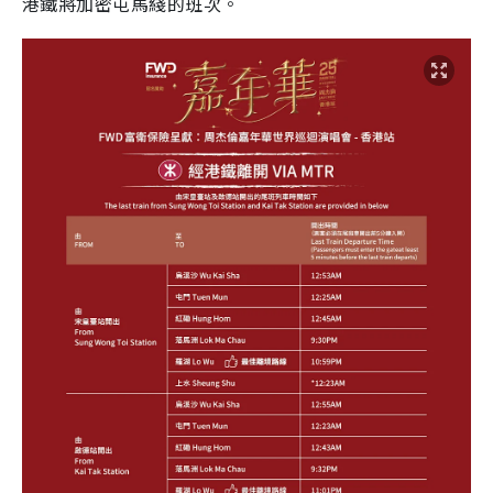
港鐵將加密屯馬綫的班次。