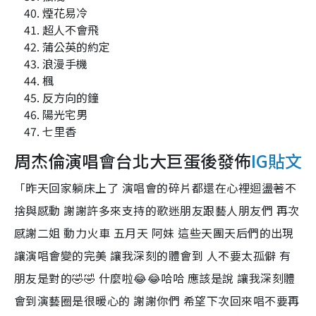
煙花易冷
超人不會飛
蒲公英的約定
浪漫手機
楓
反方向的鐘
陽光宅男
七里香
周杰倫
演唱會台北大巨蛋後發佈
IG貼文
「昨天回家躺床上了 演唱會的碎片都還在心裡迴盪著不
捨與感動 謝謝許多來支持的歌迷朋友跟藝人朋友們 再次
感謝二姐 動力火車 五月天 阿妹 這些天團天后們的出現
讓演唱會變的完美 讓我深刻的體會到 人不要太孤僻 有
朋友是對的🤣🤣 什麼啦😂😂哈哈 應該是說 讓我深刻體
會到演藝圈是很暖心的 謝謝你們 希望下次回來唱不要再