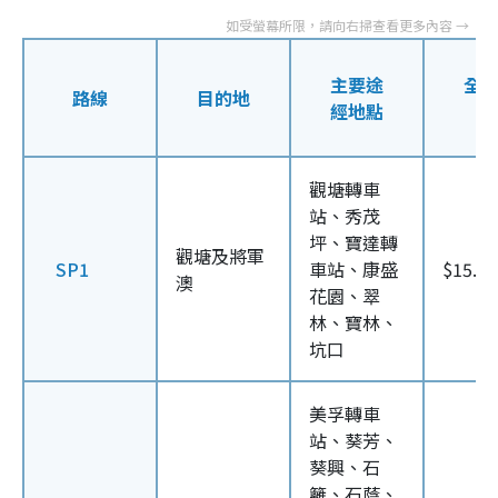
主要途
全
路線
目的地
經地點
觀塘轉車
站、秀茂
坪、寶達轉
觀塘及將軍
SP1
車站、康盛
$15.4
澳
花園、翠
林、寶林、
坑口
美孚轉車
站、葵芳、
葵興、石
籬、石蔭、