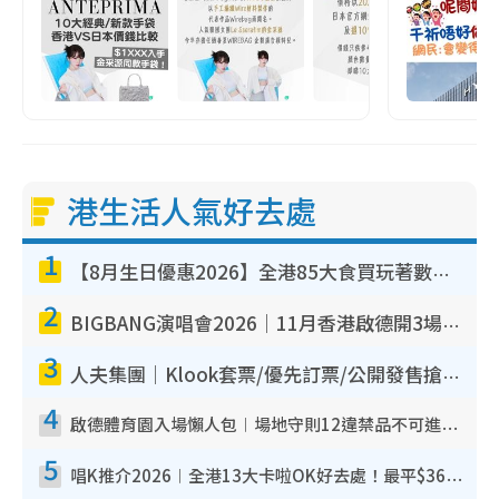
港生活人氣好去處
1
【8月生日優惠2026】全港85大食買玩著數攻略 自助餐/火鍋放題同行免費＋誠品/DONKI送現金券
2
BIGBANG演唱會2026｜11月香港啟德開3場！實名制VIP申請、優先購票攻略
3
人夫集團｜Klook套票/優先訂票/公開發售搶飛攻略！附票價.購票連結.場地座位表
4
啟德體育園入場懶人包︱場地守則12違禁品不可進場准帶細水樽但全場禁樽蓋！應援牌有限制！
5
唱K推介2026︱全港13大卡啦OK好去處！最平$36起 日文K都有！(附地址+收費詳情)