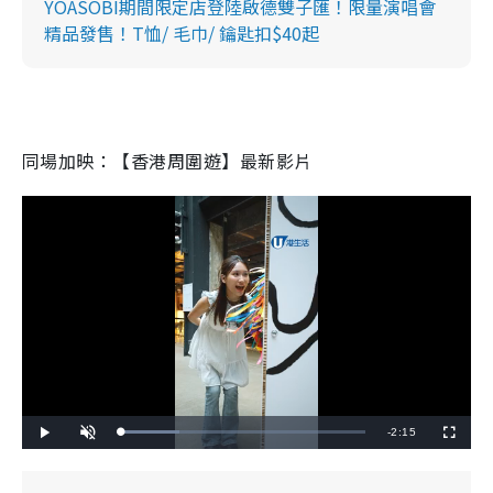
YOASOBI期間限定店登陸啟德雙子匯！限量演唱會
精品發售！T恤/ 毛巾/ 鑰匙扣$40起
同場加映：【香港周圍遊】最新影片
R
-
2:15
L
P
U
F
o
l
n
u
a
a
m
l
e
d
y
u
l
e
t
s
d
e
c