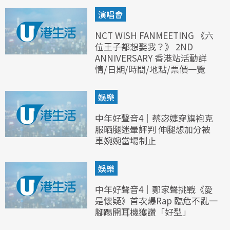
演唱會
NCT WISH FANMEETING 《六
位王子都想娶我？》 2ND
ANNIVERSARY 香港站活動詳
情/日期/時間/地點/票價一覽
娛樂
中年好聲音4｜蔡宓婕穿旗袍克
服晒腿迷暈評判 伸腿想加分被
車婉婉當場制止
娛樂
中年好聲音4｜鄭家聲挑戰《愛
是懷疑》首次爆Rap 臨危不亂一
腳踢開耳機獲讚「好型」