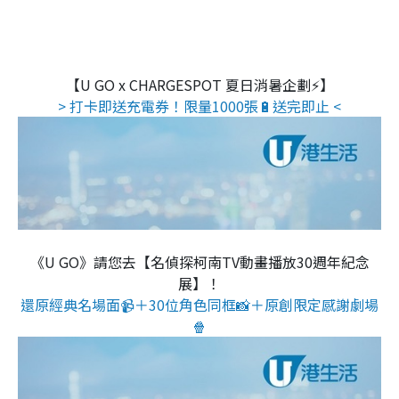
【U GO x CHARGESPOT 夏日消暑企劃⚡】
> 打卡即送充電券！限量1000張🔋送完即止 <
《U GO》請您去【名偵探柯南TV動畫播放30週年紀念
展】！
還原經典名場面📹＋30位角色同框📸＋原創限定感謝劇場
🍿