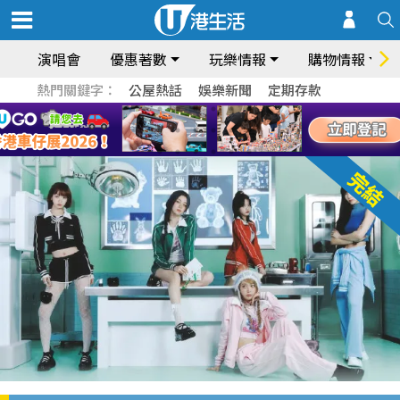
演唱會
優惠著數
玩樂情報
購物情報
熱門關鍵字：
公屋熱話
娛樂新聞
定期存款