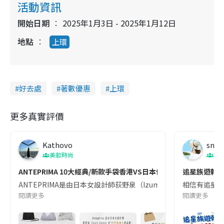
活動資訊
m
:
r
2
e
4
e
a
.
開始日期
2025年1月3日 - 2025年1月12日
n
0
0
i
%
地點
上環
n
i
n
好去處
著數優惠
上環
g
T
更多真實評價
i
m
Kathovo
smit
e
美妝時尚
吹
ANTEPRIMA 10大經典/新款手袋香港VS日本價錢比較 $1XXX
追星族遊韓必
ANTEPRIMA是由日本女設計師荻野泉（Izumi Ogino）於1993年創立的品牌
相信有追星嘅人
閱讀更多
閱讀更多