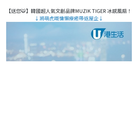
【送您🐯】韓國超人氣文創品牌MUZIK TIGER 冰感風扇！
↓將萌虎嘅慵懶療癒帶返屋企↓