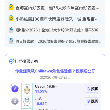
2
香港室內好去處｜逾35大歎冷氣室內好去處推介 室內活動免費避雨無懼落雨
3
小熊維尼100週年快閃店登陸又一城 重現百畝森林經典場景／獨家限定盲盒登場／專屬DIY香水
4
唱K推介2026︱全港13大卡啦OK好去處！最平$36起 日文K都有！(附地址+收費詳情)
5
假日好去處｜2026放假去邊好？逾20放假好去處郊外/秘景 休閒半日或一日遊