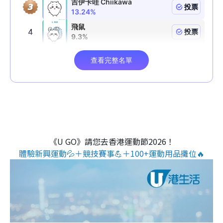
《U GO》請您去香港運動節2026！
體驗新興運動💦＋競技賽事💪＋100+運動用品攤位🔥