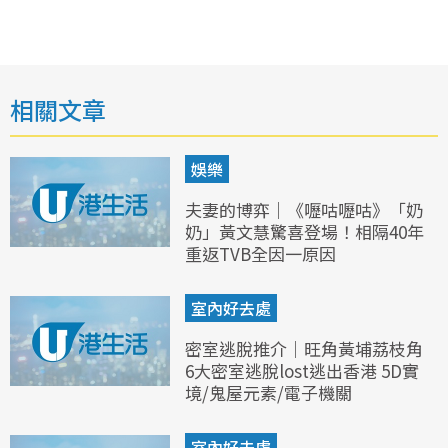
相關文章
娛樂
夫妻的博弈｜《嚦咕嚦咕》「奶
奶」黃文慧驚喜登場！相隔40年
重返TVB全因一原因
室內好去處
密室逃脫推介｜旺角黃埔荔枝角
6大密室逃脫lost逃出香港 5D實
境/鬼屋元素/電子機關
室內好去處