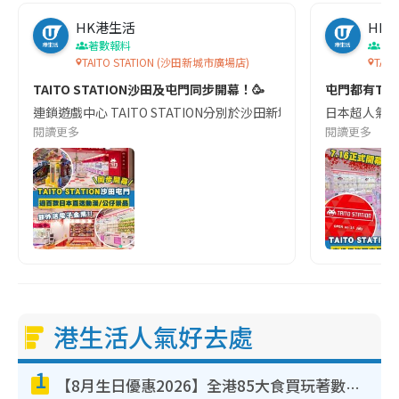
HK港生活
HK
著數報料
香
TAITO STATION (沙田新城市廣場店)
TAIT
TAITO STATION沙田及屯門同步開幕！🥳
屯門都有TAIT
連鎖遊戲中心 TAITO STATION分別於沙田新城市廣場及屯門 V
日本超人氣連鎖
閱讀更多
閱讀更多
港生活人氣好去處
1
【8月生日優惠2026】全港85大食買玩著數攻略 自助餐/火鍋放題同行免費＋誠品/DONKI送現金券