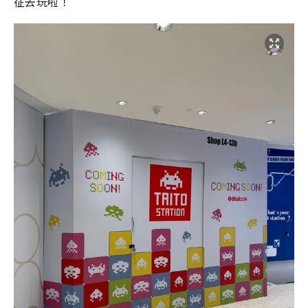
征去玩啦！