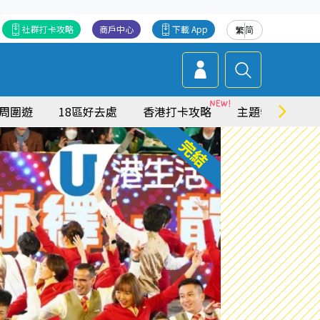
社群打卡攻略
商戶中心
下載 App
繁
简
周圍遊
18區好去處
香港打卡攻略
主題特集