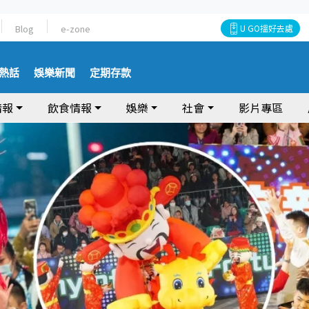
Blog
e-zone
U GO搵好去處
熱話
娛樂新聞
定期存款
情報
飲食情報
娛樂
社會
影片專區