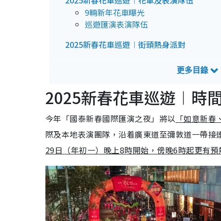
2025新春花車巡遊︱花車及表演隊伍
9輛新年花車曝光
巡遊匯演表演隊伍
2025新春花車巡遊︱街頭熱身派對
2025新春花車巡遊︱門票購票方法（已售罄
2025新春花車巡遊︱免費觀賞巡遊匯演方法
2025新春花車巡遊︱時
2025新春花車巡遊︱交通
今年「國泰新春國際匯演之夜」將以
「如意新春
1. 封路及改道安排
2. 巴士總站暫停使用
際及本地表演團隊，沿着廣東道至彌敦道一帶接
3. 跨境巴士服務暫停使用
29日（年初一）晚上8時開始，傍晚6時起更有預
4. 停車場暫停使用
5. 上落客區暫停使用
2025新春花車巡遊︱花車展覽及舞台表演