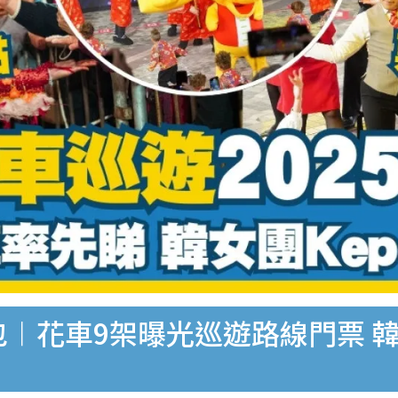
包︱花車9架曝光巡遊路線門票 韓