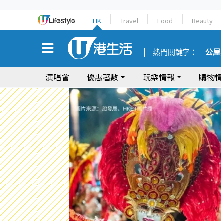
HK
Travel
Food
Beauty
熱門關鍵字：
公屋
演唱會
優惠著數
玩樂情報
購物