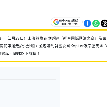
在Google追蹤
《UHK 港生活》
一（1月29日）上演賀歲花車巡遊「新春國際匯演之夜」及表
花車遊走於尖沙咀，並邀請到韓國女團Kep1er及泰國男團LY
觀眾席，即睇以下詳情！