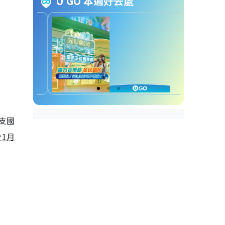
U GO 本週好去處
法（已售罄）
2025新春花車巡遊︱免費觀賞巡
遊匯演方法
2025新春花車巡遊︱交通
1. 封路及改道安排
2. 巴士總站暫停使用
3. 跨境巴士服務暫停使用
4. 停車場暫停使用
支國
5. 上落客區暫停使用
於1月
2025新春花車巡遊︱花車展覽及
舞台表演