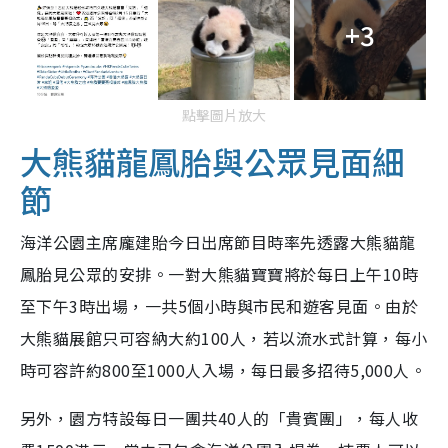
+3
點擊圖片放大
大熊貓龍鳳胎與公眾見面細
節
海洋公園主席龐建貽今日出席節目時率先透露
大熊貓
龍
鳳胎見公眾的安排。一對
大熊貓
寶寶將於每日上午10時
至下午3時出場，一共5個小時與市民和遊客見面。由於
大熊貓
展館只可容納大約100人，若以流水式計算，每小
時可容許約800至1000人入場，每日最多招待5,000人。
另外，園方特設每日一團共40人的「貴賓團」，每人收