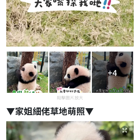
+4
點擊圖片放大
▼家姐細佬草地萌照▼