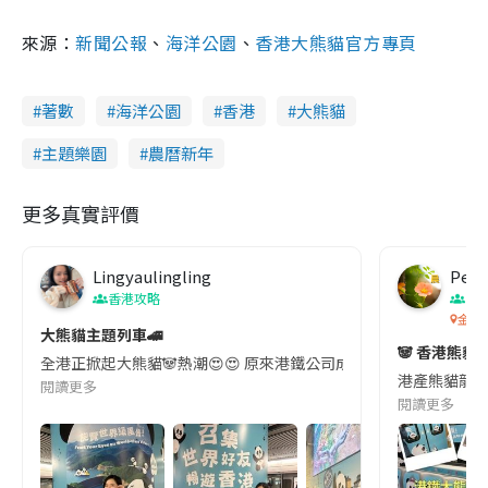
來源：
新聞公報
、
海洋公園
、
香港大熊貓官方專頁
著數
海洋公園
香港
大熊貓
主題樂園
農曆新年
更多真實評價
Lingyaulingling
Pete
香港攻略
香
金鐘
大熊貓主題列車🚄
🐼 香港熊
全港正掀起大熊貓🐼熱潮😍😍 原來港鐵公司成為了文化體育及旅
港產熊貓龍鳳
閱讀更多
閱讀更多