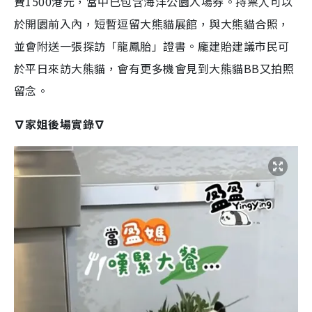
費1500港元，當中已包含海洋公園入場券。持票人可以
於開園前入內，短暫逗留
大熊貓
展館，與
大熊貓
合照，
並會附送一張探訪「龍鳳胎」證書。龐建貽建議市民可
於平日來訪大熊貓，會有更多機會見到大熊貓BB又拍照
留念。
∇家姐後場實錄∇