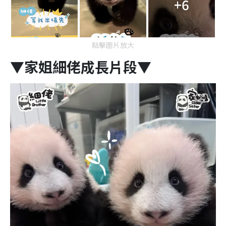
+6
點擊圖片放大
▼家姐細佬成長片段▼