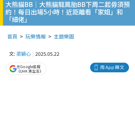
大熊貓BB｜大熊貓龍鳳胎BB下周二起毋須預
約！每日出場5小時！近距離看「家姐」和
「細佬」
首頁
玩樂情報
主題樂園
文:
梁穎心
2025.05.22
在Google追蹤
用 App 睇文
《UHK 港生活》