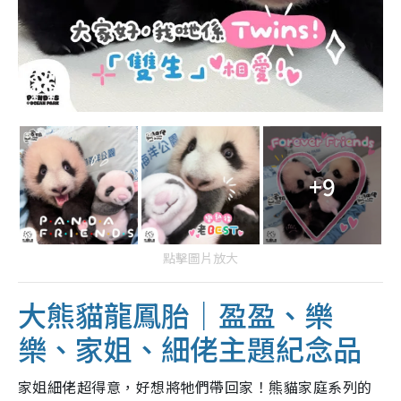
+9
點擊圖片放大
大熊貓龍鳳胎｜盈盈、樂
樂、家姐、細佬主題紀念品
家姐細佬超得意，好想將牠們帶回家！熊貓家庭系列的