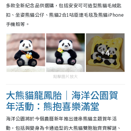
多款全新紀念品供選購，包括安安可可造型熊貓毛絨匙
扣、坐姿熊貓公仔、熊貓2合1咕臣連毛毯及熊貓iPhone
手機殼等。
+4
點擊圖片放大
大熊貓龍鳳胎｜海洋公園賀
年活動：熊抱喜樂滿堂
海洋公園將於今個農曆新年推出連串熊貓主題賀年活
動，包括與變身為卡通造型的大熊貓雙胞胎齊齊解謎、