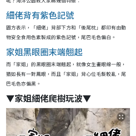
呢？海洋公園教大家睇幾個特徵︰
細佬背有紫色記號
園方表示，「細佬」背部下方和「後尾枕」都印有由動
物安全食用色素製成的紫色記號，尾巴毛色偏白。
家姐黑眼圈末端翹起
而「家姐」的黑眼圈末端翹起，就像女生畫眼線一般，
猶如長有一對鳳眼，而且「家姐」背心位毛髮較亂，尾
巴毛色亦偏黑。
▼家姐細佬爬樹玩波▼