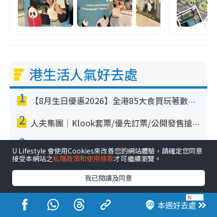
港生活人氣好去處
1
【8月生日優惠2026】全港85大食買玩著數攻略 自助餐/火鍋放題同行免費＋誠品/DONKI送現金券
2
人夫集團｜Klook套票/優先訂票/公開發售搶飛攻略！附票價.購票連結.場地座位表
3
BIGBANG演唱會2026｜11月香港啟德開3場！實名制VIP申請、優先購票攻略
U Lifestyle 會使用Cookies來改善您的網站體驗，請確定您同意
接受本網站之
私隱政策和使用條款
才可繼續瀏覽。
4
香港室內好去處｜逾35大歎冷氣室內好去處推介 室內活動免費避雨無懼落雨
我已閱讀及同意
5
唱K推介2026︱全港13大卡啦OK好去處！最平$36起 日文K都有！(附地址+收費詳情)
本週好去處