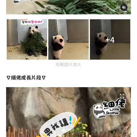
+4
點擊圖片放大
∇細佬成長片段∇