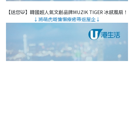
【送您🐯】韓國超人氣文創品牌MUZIK TIGER 冰感風扇！
↓將萌虎嘅慵懶療癒帶返屋企↓