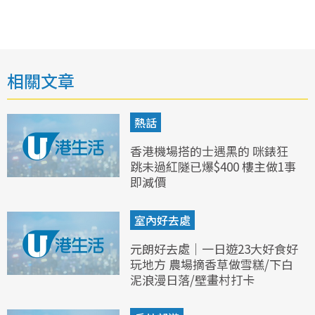
相關文章
熱話
香港機場搭的士遇黑的 咪錶狂
跳未過紅隧已爆$400 樓主做1事
即減價
室內好去處
元朗好去處｜一日遊23大好食好
玩地方 農場摘香草做雪糕/下白
泥浪漫日落/壁畫村打卡