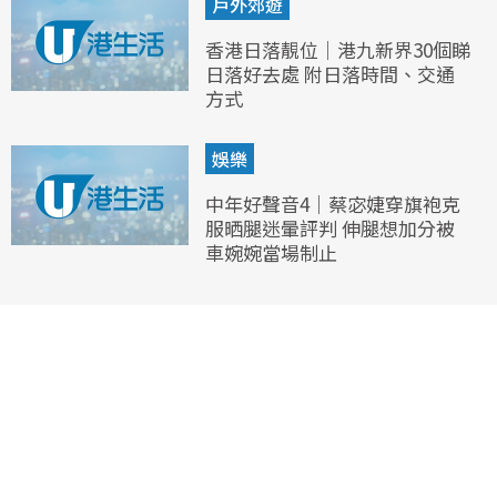
戶外郊遊
香港日落靚位｜港九新界30個睇
日落好去處 附日落時間、交通
方式
娛樂
中年好聲音4｜蔡宓婕穿旗袍克
服晒腿迷暈評判 伸腿想加分被
車婉婉當場制止