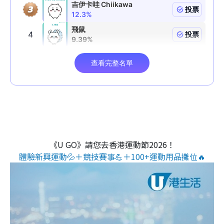
《U GO》請您去香港運動節2026！
體驗新興運動💦＋競技賽事💪＋100+運動用品攤位🔥