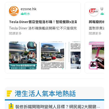
ezone.hk
U Ma
吹水
吹
Tesla Diner首店登陸洛杉磯！智能餐飲x巨幕影院！
將報廢的Ba
Tesla Diner 洛杉磯旗艦店開幕!它不只是個充電站,更是個有機會看到由
面對昂貴油費，
閱讀更多
閱讀更多
港生活人氣本地熱話
1
裝修拆鐵閘隨時變賊人目標？網民揭2大關鍵用途：裝新式等於白裝？附新舊鐵閘分別