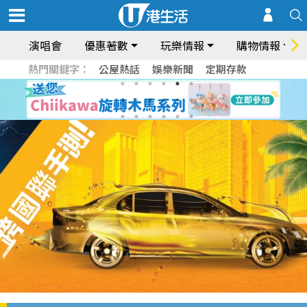
演唱會
優惠著數
玩樂情報
購物情報
熱門關鍵字：
公屋熱話
娛樂新聞
定期存款