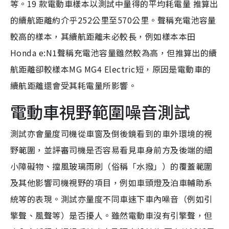
等。19 款電動車樣本以測試中量得的平均耗電量 推算出
的續航距離約介乎252公里至570公里。聲稱充電池容量
較高的樣本，其續航距離未必較長，例如樣本本田
Honda e:N1聲稱充電池容量雖然較為高，但推算出的續
航距離卻較樣本MG MG4 Electric短，原因是電動車的
續航距離還會受其耗電量所影響。
電動車視野範圍噪音測試
測試亦會量度司機從車窗及倒後鏡看到的車外環境的視
野範圍，並評審司機是否容易看見車身前方及後端的細
小障礙物、擋風玻璃雨刷（俗稱「水撥」）的覆蓋範圍
及其他影響司機視野的項目，例如車頭燈及泊車輔助系
統等的表現。測試亦量度不同車速下車內噪音（例如引
擎聲、風聲等）是否擾人。雖然電動車沒有引擎聲，但