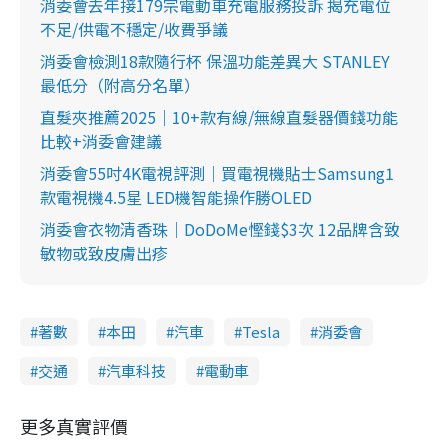
消委會去年接179宗電動車充電服務投訴 揭充電位
不足/供電不穩定/收費爭議
消委會檢測18款隨行杯 保溫功能差異大 STANLEY
最低分（附高分名單）
直髮夾推薦2025｜10+款有線/無線直髮器價錢功能
比較+消委會建議
消委會55吋4K電視評測｜買電視機貼士Samsung1
款電視機4.5星 LED機智能操作勝OLED
消委會衣物清香珠｜DoDoMe慳錢$3次 12品牌含致
敏物或致皮膚出疹
著數
本田
汽車
Tesla
消委會
交通
汽車科技
電動車
更多真實評價