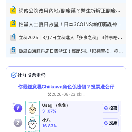
2
網傳公院改用內地/副廠藥？醫生拆解正副廠分別 揭4類人換藥隨時出事
3
怕蟲人士夏日救星！日本3COINS爆紅驅蟲神器$45起 1招「全程免觸碰」輕鬆搞定小強
4
立秋2026｜8月7日立秋進入「多事之秋」 3件事唔做得！專家教6招開運 清枱頭／銀包納氣接好運
5
颱風白海豚料周日襲浙江！經歷5次「眼牆置換」極罕見 成登陸內地最長途颱風