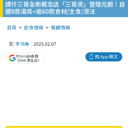
譚仔三哥全新概念店「三哥燙」登陸元朗！自
選8款湯底+逾60款食材/主食/燙法
首頁
飲食情報
餐廳情報
文:
李沛堯
2025.02.07
在Google追蹤
用 App 睇文
《UHK 港生活》