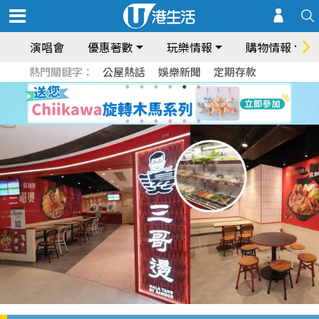
演唱會
優惠著數
玩樂情報
購物情報
熱門關鍵字：
公屋熱話
娛樂新聞
定期存款