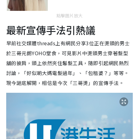
點擊圖片放大
最新宣傳手法引熱議
早前社交媒體threads上有網民分享3位正在燙頭的男士
於三哥元朗YOHO堂食，可見影片中燙頭男士穿著髮型
舖的披肩，頭上依然夾住鬈髮工具，隨即引起網民熱烈
討論，「好似啲大媽電髮過年」、「包租婆？」等等。
現今謎底解開，相信是今次「三哥燙」的宣傳手法。