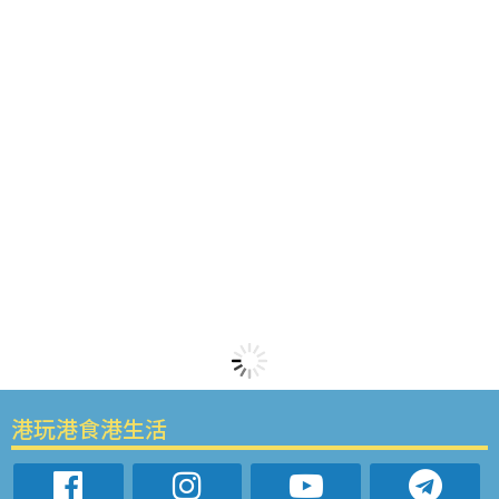
港玩港食港生活