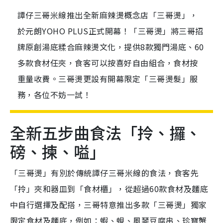
譚仔三哥米線推出全新麻辣燙概念店「三哥燙」，
於元朗YOHO PLUS正式開幕！「三哥燙」將三哥招
牌原創湯底糅合麻辣燙文化，提供8款獨門湯底、60
多款食材任夾，食客可以按喜好自由組合，食材按
重量收費。三哥燙更設有開幕限定「三哥燙髮」服
務，各位不妨一試！
全新五步曲食法「拎、攞、
磅、揀、嗌」
「三哥燙」有別於傳統譚仔三哥米線的食法，食客先
「拎」夾和器皿到「食材櫃」，從超過60款食材及麵底
中自行選擇及配搭，三哥特意推出多款「三哥燙」獨家
限定食材及麵底，例如：蝦、蜆、風琴豆腐串、珍寶蟹