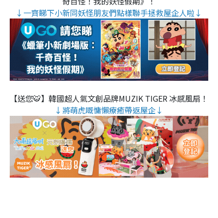
奇百怪！我的妖怪假期》！
↓一齊睇下小新同妖怪朋友們點樣聯手拯救屋企人啦↓
【送您🐯】韓國超人氣文創品牌MUZIK TIGER 冰感風扇！
↓將萌虎嘅慵懶療癒帶返屋企↓