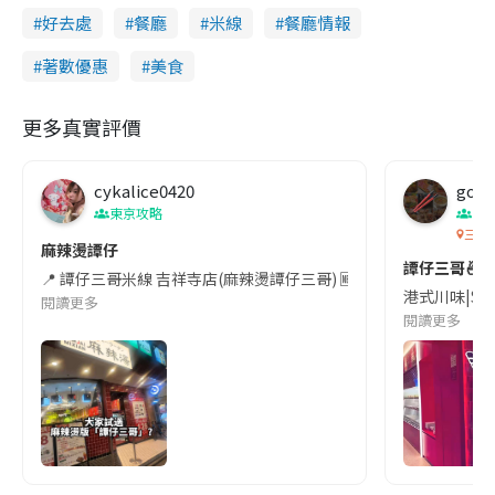
好去處
餐廳
米線
餐廳情報
著數優惠
美食
更多真實評價
cykalice0420
gou
東京攻略
香
三哥
麻辣燙譚仔
譚仔三哥🍜
📍 譚仔三哥米線 吉祥寺店(麻辣燙譚仔三哥) 🆕 2026年4
港式川味|$ 
閱讀更多
閱讀更多