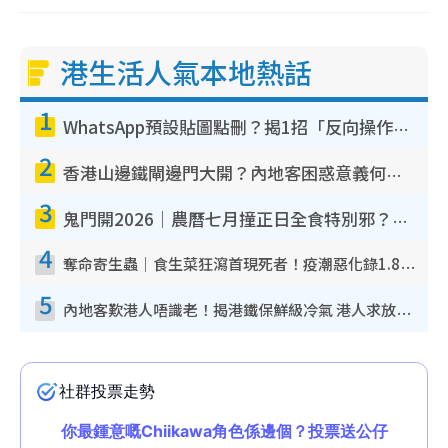
港生活人氣本地熱話
1
WhatsApp預設貼圖點刪？揭1招「反向操作」還原簡潔介面 附3步實測教學
2
香港山邊鐵閘邊門大開？內地客困惑意義何在！網民神回覆：呢種叫法理性防禦
3
鬼門開2026｜農曆七月撞正日全食特別邪？專家警告切忌做一事！揭4大禁忌+2招保平安
4
奪命寄生蟲｜食生菜狂瀉首現死者！疫潮惡化錄1.8萬宗病例 揭洗菜3大謬誤
5
內地客歎港人唔識老！揭港鐵保鮮級冷氣 港人求放過：咪投訴