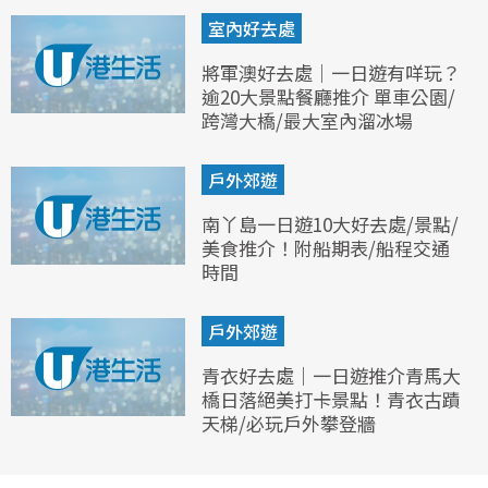
室內好去處
將軍澳好去處｜一日遊有咩玩？
逾20大景點餐廳推介 單車公園/
跨灣大橋/最大室內溜冰場
戶外郊遊
南丫島一日遊10大好去處/景點/
美食推介！附船期表/船程交通
時間
戶外郊遊
青衣好去處｜一日遊推介青馬大
橋日落絕美打卡景點！青衣古蹟
天梯/必玩戶外攀登牆