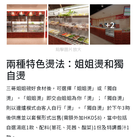
+2
點擊圖片放大
兩種特色燙法：姐姐燙和獨
自燙
三哥姐姐磅好食材後，可選擇「姐姐燙」或「獨自
燙」。「姐姐燙」即交由姐姐為你「燙」；「獨自燙」
則以邊爐模式由客人自行「燙」。「獨自燙」於下午3時
後供應並以套餐形式出售(需額外加HKD$8)，當中包括
自選湯底1款、配料(蔥花、芫茜、酸菜)1份及特調醬汁1