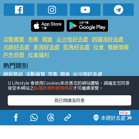
活動展覽
市集
開倉
尖沙咀好去處
銅鑼灣好去處
元朗好去處
荃灣好去處
旺角好去處
社會
餐廳情報
戶外郊遊
社會福利
熱門類別
網民熱話
活動展覽
市集
開倉
尖沙咀好去處
銅鑼灣好去處
元朗好去處
荃灣好去處
旺角好去處
社會
U Lifestyle 會使用Cookies來改善您的網站體驗，請確定您同意
接受本網站之
私隱政策和使用條款
才可繼續瀏覽。
餐廳情報
戶外郊遊
熱門標籤
我已閱讀及同意
#UGO搵好去處
#人氣活動推介
#美食社群熱話
#親子玩樂好去處
#ULifestyle應用程式
#限時搶
本週好去處
#UJetso禮物放送
#ULifestyle商戶中心
#著數
#網絡熱話
香港經濟日報版權所有©2026