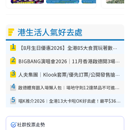
港生活人氣好去處
1
【8月生日優惠2026】全港85大食買玩著數攻略 自助餐/火鍋放題同行免費＋誠品/DONKI送現金券
2
BIGBANG演唱會2026｜11月香港啟德開3場！實名制VIP申請、優先購票攻略
3
人夫集團｜Klook套票/優先訂票/公開發售搶飛攻略！附票價.購票連結.場地座位表
4
啟德體育園入場懶人包︱場地守則12違禁品不可進場准帶細水樽但全場禁樽蓋！應援牌有限制！
5
唱K推介2026︱全港13大卡啦OK好去處！最平$36起 日文K都有！(附地址+收費詳情)