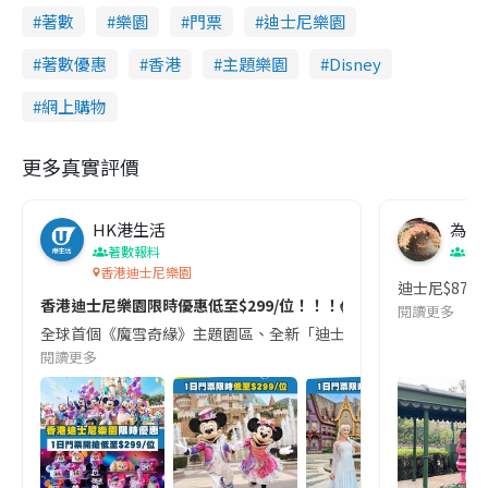
著數
樂園
門票
迪士尼樂園
著數優惠
香港
主題樂園
Disney
網上購物
更多真實評價
HK港生活
為食f
著數報料
親
香港迪士尼樂園
迪士尼$87
香港迪士尼樂園限時優惠低至$299/位！！！😱😱😱
閱讀更多
全球首個《魔雪奇緣》主題園區、全新「迪士尼好友巡遊派對」、歷來最盛
閱讀更多