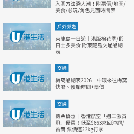
入園方法避人潮！附票價/地圖/
美食/必玩/角色見面時間表
戶外郊遊
東龍島一日遊｜港版棉花堡/假
日士多美食 附東龍島交通船期
表
交通
梅窩船期表2026｜中環來往梅窩
快船、慢船時間+票價
交通
機票優惠｜香港航空「週二激賞
飛」優惠！低至$663來回沖繩/
首爾 票價連23kg行李