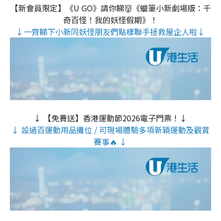
【新會員限定】《U GO》請你睇👹《蠟筆小新劇場版：千
奇百怪！我的妖怪假期》！
↓一齊睇下小新同妖怪朋友們點樣聯手拯救屋企人啦↓
↓ 【免費送】香港運動節2026電子門票！↓
↓ 設過百運動用品攤位 / 可現場體驗多項新穎運動及觀賞
賽事🔥 ↓