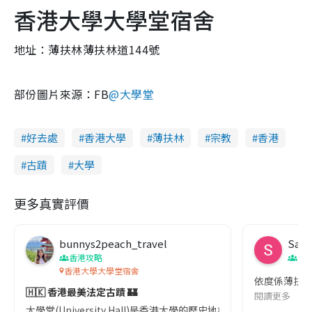
香港大學大學堂宿舍
地址：薄扶林薄扶林道144號
部份圖片來源：FB
@大學堂
好去處
香港大學
薄扶林
宗教
香港
古蹟
大學
更多真實評價
bunnys2peach_travel
Sall
香港攻略
香
香港大學大學堂宿舍
依度係薄扶林
🇭🇰 香港最美法定古蹟 🏰
閱讀更多
大學堂(University Hall)是香港大學的歷史地標,更在1995