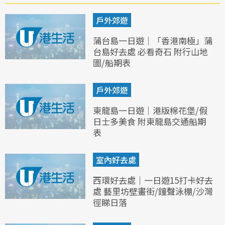
戶外郊遊
蒲台島一日遊｜「香港南極」蒲
台島好去處 必看奇石 附行山地
圖/船期表
戶外郊遊
東龍島一日遊｜港版棉花堡/假
日士多美食 附東龍島交通船期
表
室內好去處
西環好去處｜一日遊15打卡好去
處 藝里坊壁畫街/鐘聲泳棚/沙灣
徑睇日落