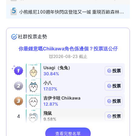
5
小熊維尼100週年快閃店登陸又一城 重現百畝森林經典場景／獨家限定盲盒登場／專屬DIY香水