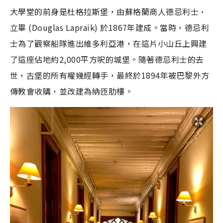
大學堂的前身是
杜格拉斯堡
，由蘇格蘭商人德忌利士·
立畢 (Douglas Lapraik) 於1867年建成。當時，德忌利
士為了觀察船隊進出維多利亞港，在這片小山丘上興建
了這座佔地約2,000平方呎的城堡。隨著德忌利士的去
世，古堡的所有權幾經轉手，最終於1894年被巴黎外方
傳教會收購，並改建為納匝肋樓。