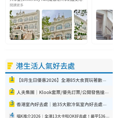
閱讀更多
港生活人氣好去處
1
【8月生日優惠2026】全港85大食買玩著數攻略 自助餐/火鍋放題同行免費＋誠品/DONKI送現金券
2
人夫集團｜Klook套票/優先訂票/公開發售搶飛攻略！附票價.購票連結.場地座位表
3
香港室內好去處｜逾35大歎冷氣室內好去處推介 室內活動免費避雨無懼落雨
4
唱K推介2026︱全港13大卡啦OK好去處！最平$36起 日文K都有！(附地址+收費詳情)