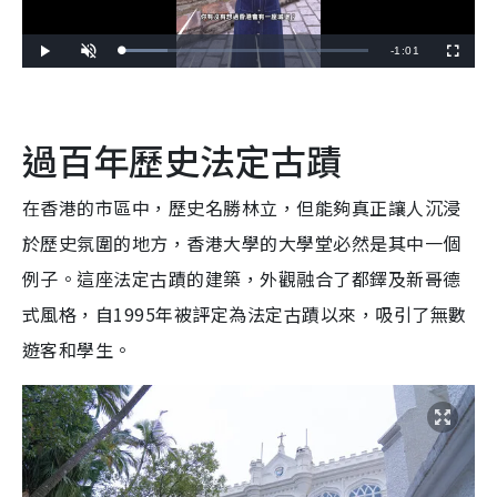
R
-
1:01
L
P
U
F
o
l
n
u
a
a
m
l
e
d
y
u
l
e
t
s
d
e
c
m
:
r
1
e
過百年歷史法定古蹟
8
e
a
.
n
4
6
i
%
在香港的市區中，歷史名勝林立，但能夠真正讓人沉浸
n
於歷史氛圍的地方，香港大學的大學堂必然是其中一個
i
例子。這座法定古蹟的建築，外觀融合了都鐸及新哥德
n
式風格，自1995年被評定為法定古蹟以來，吸引了無數
g
遊客和學生。
T
i
m
e