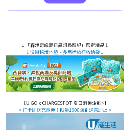
↓「森境奇緣夏日異想尋龍記」限定精品↓
↓漫遊秘境地墊、多用途旅行收納袋↓
【U GO x CHARGESPOT 夏日消暑企劃⚡】
> 打卡即送充電券！限量1000張🔋送完即止 <