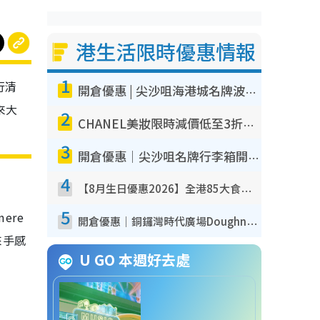
港生活限時優惠情報
1
行清
開倉優惠 | 尖沙咀海港城名牌波鞋開倉低至1折！On鞋$899起／Joy&Peace鞋履$98起
來大
2
CHANEL美妝限時減價低至3折！人氣粉底/唇膏/精華液低至$275！COCO香水都有平
3
開倉優惠｜尖沙咀名牌行李箱開倉低至4折！一連5日 American Tourister/ace./Hallmark $200起！
4
【8月生日優惠2026】全港85大食買玩著數攻略 自助餐/火鍋放題同行免費＋誠品/DONKI送現金券
5
ere
開倉優惠｜銅鑼灣時代廣場Doughnut/Campo Marzio開倉低至1折！背囊、書包、手袋劈價$200起
來手感
U GO 本週好去處