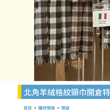
北角羊絨格紋頸巾開倉特賣
首頁
購物情報
開倉