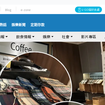
Blog
e-zone
U GO搵好去處
熱話
娛樂新聞
定期存款
情報
飲食情報
娛樂
社會
影片專區