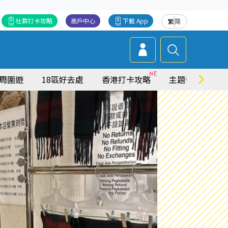
社群打卡攻略
商戶中心
下載 App
繁
简
周圍遊
18區好去處
香港打卡攻略
主題特集