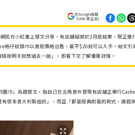
在Google追蹤
《UHK 港生活》
有網民在小紅書上發文分享，有店舖疑將於2月底結業，現正進
ere格仔紋頸巾以激抵價格出售，最平$20就可以入手。帖文引
價錢我明天就想過去一趟」，即看下文了解優惠詳情。
圍巾」為題發文，指自己在北角意外發現有店舖正舉行Cashm
還有很多意大利製造的」，而且「都是經典耐看的款式，摸起