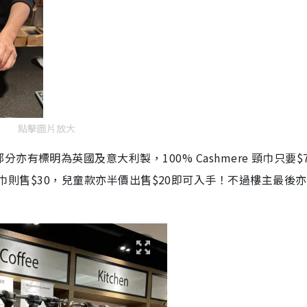
點擊圖片放大
有標明為英國及意大利製，100% Cashmere 頸巾只要$
mere 頸巾則售$30，兒童款亦半價出售$20即可入手！不過樓主最後