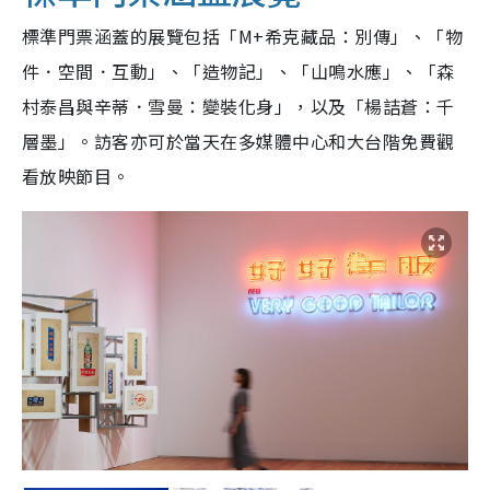
標準門票涵蓋的展覽包括「M+希克藏品：別傳」、「物
件．空間．互動」、「造物記」、「山鳴水應」、「森
村泰昌與辛蒂．雪曼：變裝化身」，以及「楊詰蒼：千
層墨」。訪客亦可於當天在多媒體中心和大台階免費觀
看放映節目。