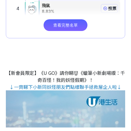
【新會員限定】《U GO》請你睇👹《蠟筆小新劇場版：千
奇百怪！我的妖怪假期》！
↓一齊睇下小新同妖怪朋友們點樣聯手拯救屋企人啦↓