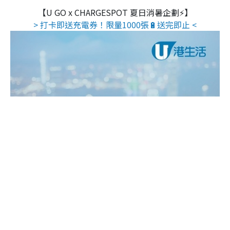
【U GO x CHARGESPOT 夏日消暑企劃⚡】
> 打卡即送充電券！限量1000張🔋送完即止 <