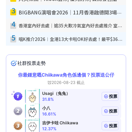
3
BIGBANG演唱會2026｜11月香港啟德開3場！實名制VIP申請、優先購票攻略
4
香港室內好去處｜逾35大歎冷氣室內好去處推介 室內活動免費避雨無懼落雨
5
唱K推介2026︱全港13大卡啦OK好去處！最平$36起 日文K都有！(附地址+收費詳情)