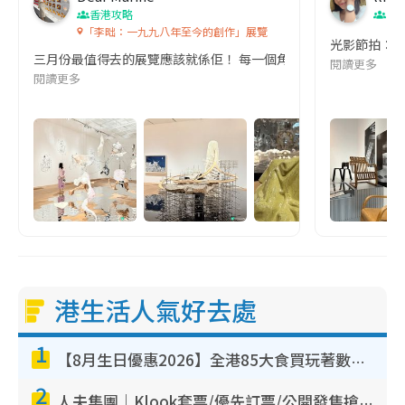
香港攻略
香
「李昢：一九九八年至今的創作」展覽
光影節拍：於
三月份最值得去的展覽應該就係佢！ 每一個角落拍攝都像明信片一樣！ M+博物
閱讀更多
閱讀更多
港生活人氣好去處
1
【8月生日優惠2026】全港85大食買玩著數攻略 自助餐/火鍋放題同行免費＋誠品/DONKI送現金券
2
人夫集團｜Klook套票/優先訂票/公開發售搶飛攻略！附票價.購票連結.場地座位表