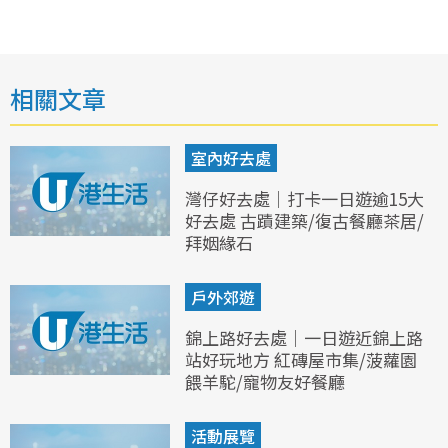
相關文章
室內好去處
灣仔好去處｜打卡一日遊逾15大
好去處 古蹟建築/復古餐廳茶居/
拜姻緣石
戶外郊遊
錦上路好去處｜一日遊近錦上路
站好玩地方 紅磚屋市集/菠蘿園
餵羊駝/寵物友好餐廳
活動展覽