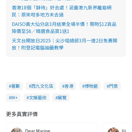
香港18個「靜待」好去處！涵蓋港九新界離島網
n
民：原來咁多地方未去過
g
DAISO黃大仙分店3月結業全場半價！限時$12貨品
T
降價至$6／精選食品買1送1
i
天文台開放日2025｜尖沙咀總部3月一連2日免費開
m
放！附登記電腦抽籤教學
e
著數
西九文化區
香港
博物館
門票
M+
文娛藝術
展覽
更多真實評價
Dear Marine
lling