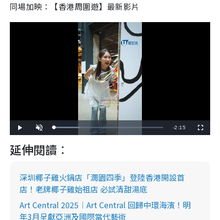
同場加映：【香港周圍遊】最新影片
R
-
2:15
L
P
U
F
o
l
n
u
a
a
m
l
e
延伸閱讀︰
d
y
u
l
e
t
s
d
e
c
m
:
r
2
e
4
e
a
.
深圳椰子雞火鍋店「潤園四季」登陸香港開設首
n
0
0
店！老牌椰子雞始祖店 必試清甜湯底
i
%
n
Art Central 2025︱Art Central 回歸中環海濱！明
年3月呈獻亞洲及國際當代藝術
i