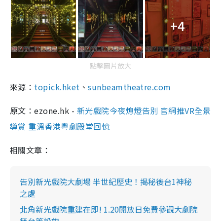
+4
點擊圖片放大
來源：
topick.hket
、
sunbeamtheatre.com
原文：ezone.hk -
新光戲院今夜熄燈告別 官網推VR全景
導賞 重溫香港粵劇殿堂回憶
相關文章：
告別新光戲院大劇場 半世紀歷史！揭秘後台1神秘
之處
北角新光戲院重建在即! 1.20開放日免費參觀大劇院
舞台等設施