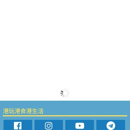
港玩港食港生活