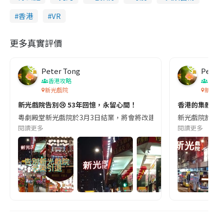
香港
VR
更多真實評價
Peter Tong
Pete
香港攻略
香
新光戲院
新光
新光戲院告別😢 53年回憶，永留心間！
香港的集體回
粵劇殿堂新光戲院於3月3日結業，將會將改建為教堂和社區會堂，本人
新光戲院於1
閱讀更多
閱讀更多