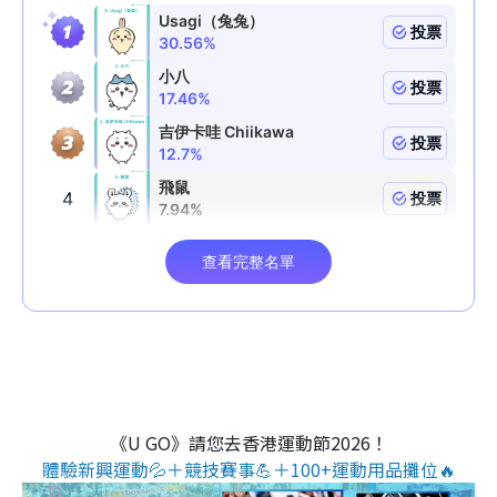
《U GO》請您去香港運動節2026！
體驗新興運動💦＋競技賽事💪＋100+運動用品攤位🔥