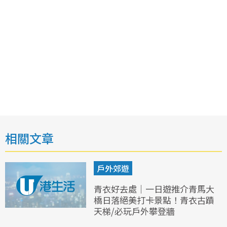
相關文章
戶外郊遊
青衣好去處｜一日遊推介青馬大
橋日落絕美打卡景點！青衣古蹟
天梯/必玩戶外攀登牆