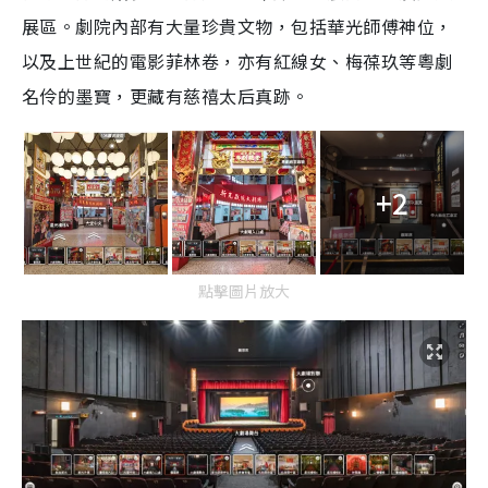
展區。劇院內部有大量珍貴文物，包括華光師傅神位，
以及上世紀的電影菲林卷，亦有紅線女、梅葆玖等粵劇
名伶的墨寶，更藏有慈禧太后真跡。
+2
點擊圖片放大