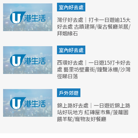
室內好去處
灣仔好去處｜打卡一日遊逾15大
好去處 古蹟建築/復古餐廳茶居/
拜姻緣石
室內好去處
西環好去處｜一日遊15打卡好去
處 藝里坊壁畫街/鐘聲泳棚/沙灣
徑睇日落
戶外郊遊
錦上路好去處｜一日遊近錦上路
站好玩地方 紅磚屋市集/菠蘿園
餵羊駝/寵物友好餐廳