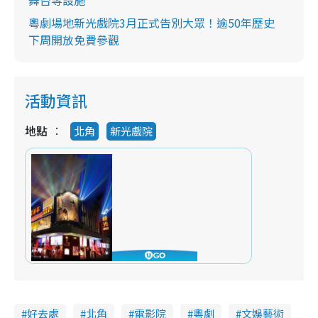
粵劇場地新光戲院3月正式告別大眾！逾50年歷史
下周開放免費參觀
活動資訊
地點
北角
新光戲院
好去處
北角
電影院
粵劇
文娛藝術