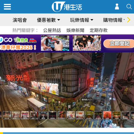
演唱會
優惠著數
玩樂情報
購物情報
熱門關鍵字：
公屋熱話
娛樂新聞
定期存款