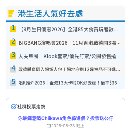
港生活人氣好去處
1
【8月生日優惠2026】全港85大食買玩著數攻略 自助餐/火鍋放題同行免費＋誠品/DONKI送現金券
2
BIGBANG演唱會2026｜11月香港啟德開3場！實名制VIP申請、優先購票攻略
3
人夫集團｜Klook套票/優先訂票/公開發售搶飛攻略！附票價.購票連結.場地座位表
4
啟德體育園入場懶人包︱場地守則12違禁品不可進場准帶細水樽但全場禁樽蓋！應援牌有限制！
5
唱K推介2026︱全港13大卡啦OK好去處！最平$36起 日文K都有！(附地址+收費詳情)