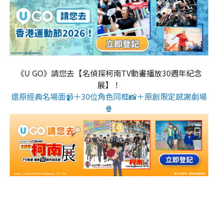
《U GO》請您去【名偵探柯南TV動畫播放30週年紀念
展】！
還原經典名場面📹＋30位角色同框📸＋原創限定感謝劇場
🍿