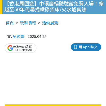
【香港周圍遊】中環唐樓體驗館免費入場！穿
越至50年代尋找鐵碌架床/火水爐真跡
首頁
玩樂情報
活動展覽
文:
吳穎寶
2025.04.25
在Google追蹤
用 App 睇文
《UHK 港生活》