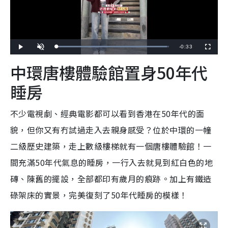
R
-
0:33
L
P
U
F
o
l
n
u
a
a
m
l
e
中環唐樓體驗館置身50年代
d
y
u
l
e
t
s
d
e
c
m
:
r
睡房
9
e
8
e
a
.
n
1
8
i
%
不少電視劇、經典電影都可以看到香港在50年代的面
n
貌，但你又有冇試過走入去親身感受？位於中環的一幢
i
二級歷史建築，走上數級樓梯就有一個
唐樓體驗館！一
n
間充滿50年代氣息的睡房，一行入去就見到紅白色的地
g
磚、陳舊的擺設，全部都印有歲月的痕跡。加上有鐵造
T
碌架床的實景，完美復刻了50年代睡房的模樣！
i
m