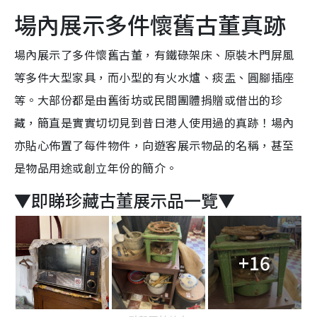
場內展示多件懷舊古董真跡
場內展示了多件懷舊古董，有鐵碌架床、原裝木門屏風
等多件大型家具，而小型的有火水爐、痰盂、圓腳插座
等。大部份都是由舊街坊或民間團體捐贈或借出的珍
藏，簡直是實實切切見到昔日港人使用過的真跡！場內
亦貼心佈置了每件物件，向遊客展示物品的名稱，甚至
是物品用途或創立年份的簡介。
▼即睇珍藏古董展示品一覽▼
+16