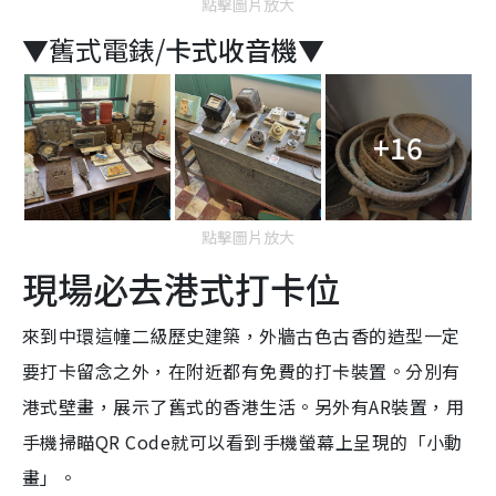
點擊圖片放大
▼
舊式電錶/
卡式收音機▼
+16
點擊圖片放大
現場必去港式打卡位
來到中環這幢
二級歷史建築，外牆古色古香的造型一定
要打卡留念之外，在附近都有免費的打卡裝置。分別有
港式壁畫，展示了舊式的香港生活。另外有AR裝置，用
手機掃瞄QR Code就可以看到手機螢幕上呈現的「小動
畫」。