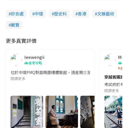
好去處
中環
歷史科
香港
文娛藝術
展覽
更多真實評價
leewengii
Mrs1
香港攻略
香
香港
位於中環PMQ對面嘅唐樓體驗館，逢星期三至日免費向公眾開放，需
穿越舊鐵路
閱讀更多
考試終於考完
閱讀更多