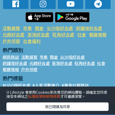
活動展覽
市集
開倉
尖沙咀好去處
銅鑼灣好去處
元朗好去處
荃灣好去處
旺角好去處
社會
餐廳情報
戶外郊遊
社會福利
熱門類別
網民熱話
活動展覽
市集
開倉
尖沙咀好去處
銅鑼灣好去處
元朗好去處
荃灣好去處
旺角好去處
社會
餐廳情報
戶外郊遊
熱門標籤
#UGO搵好去處
#人氣活動推介
#美食社群熱話
#親子玩樂好去處
#ULifestyle應用程式
#限時搶
U Lifestyle 會使用Cookies來改善您的網站體驗，請確定您同意
接受本網站之
私隱政策和使用條款
才可繼續瀏覽。
#UJetso禮物放送
#ULifestyle商戶中心
#著數
#網絡熱話
我已閱讀及同意
香港經濟日報版權所有©2026