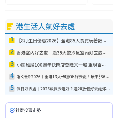
港生活人氣好去處
1
【8月生日優惠2026】全港85大食買玩著數攻略 自助餐/火鍋放題同行免費＋誠品/DONKI送現金券
2
香港室內好去處｜逾35大歎冷氣室內好去處推介 室內活動免費避雨無懼落雨
3
小熊維尼100週年快閃店登陸又一城 重現百畝森林經典場景／獨家限定盲盒登場／專屬DIY香水
4
唱K推介2026︱全港13大卡啦OK好去處！最平$36起 日文K都有！(附地址+收費詳情)
5
假日好去處｜2026放假去邊好？逾20放假好去處郊外/秘景 休閒半日或一日遊