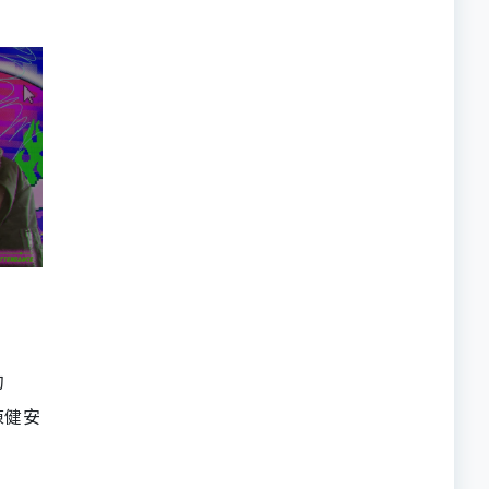
的
陳健安