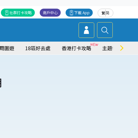
社群打卡攻略
商戶中心
下載 App
繁
简
周圍遊
18區好去處
香港打卡攻略
主題特集
期