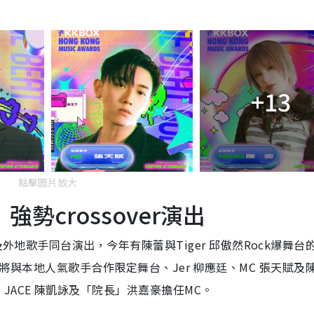
+13
點擊圖片放大
強勢crossover演出
地及外地歌手同台演出，今年有
陳蕾與Tiger 邱傲然Rock爆舞台
cici 將與本地人氣歌手合作限定舞台、Jer 柳應廷、MC 張天賦及
JACE 陳凱詠及「院長」洪嘉豪擔任MC。