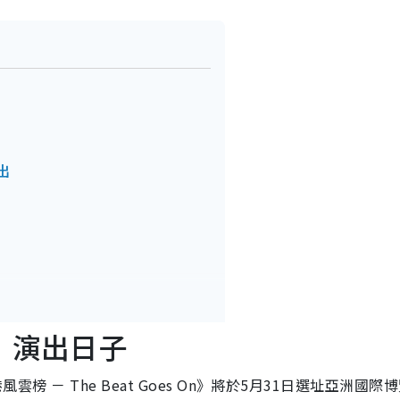
出
Goes On》詳情
5｜演出日子
風雲榜 － The Beat Goes On》將於5月31日選址亞洲國際