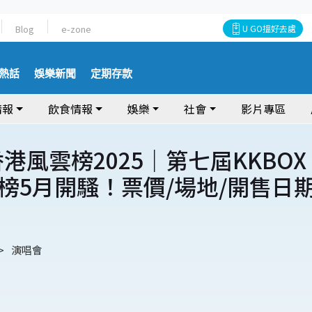
Blog
e-zone
U GO搵好去處
熱話
娛樂新聞
定期存款
情報
飲食情報
娛樂
社會
影片專區
香港風雲榜2025｜第七屆KKBOX
榜5月開騷！票價/場地/開售日
演唱會