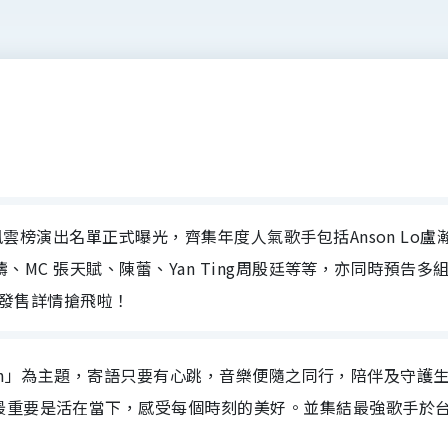
港風雲榜演出名單正式曝光，齊集年度人氣歌手包括Anson Lo盧
o姜濤、MC 張天賦、陳蕾、Yan Ting周殷廷等等，亦同時預告多
即睇發售詳情搶飛啦！
oes On」為主題，寄語只要有心跳，音樂便隨之同行，陪伴及守護
最重要是活在當下，感受每個時刻的美好。並
集結最強歌手於