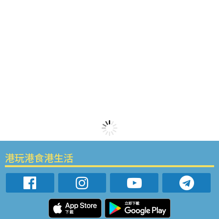
港玩港食港生活