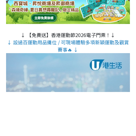
↓ 【免費送】香港運動節2026電子門票！↓
↓ 設過百運動用品攤位 / 可現場體驗多項新穎運動及觀賞
賽事🔥 ↓