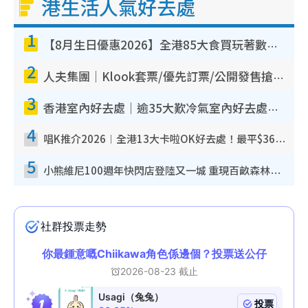
港生活人氣好去處
1
【8月生日優惠2026】全港85大食買玩著數攻略 自助餐/火鍋放題同行免費＋誠品/DONKI送現金券
2
人夫集團｜Klook套票/優先訂票/公開發售搶飛攻略！附票價.購票連結.場地座位表
3
香港室內好去處｜逾35大歎冷氣室內好去處推介 室內活動免費避雨無懼落雨
4
唱K推介2026︱全港13大卡啦OK好去處！最平$36起 日文K都有！(附地址+收費詳情)
5
小熊維尼100週年快閃店登陸又一城 重現百畝森林經典場景／獨家限定盲盒登場／專屬DIY香水