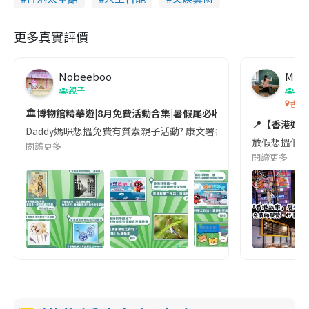
更多真實評價
Nobeeboo
Mis
親子
香
香港
🏛️博物館精華遊|8月免費活動合集|暑假尾必收藏
📍【香港好
Daddy媽咪想搵免費有質素親子活動? 康文署各大博物館展覽､講座
放假想搵個舒服
閱讀更多
閱讀更多