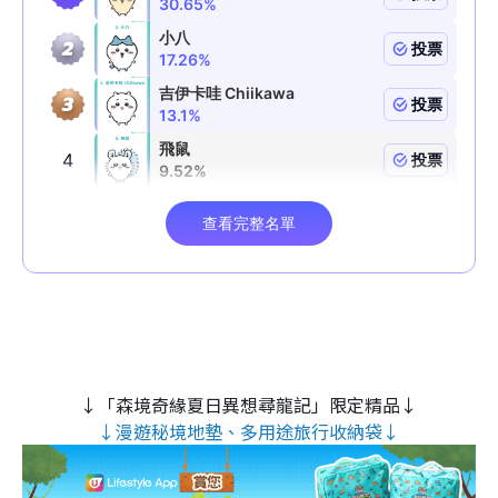
↓「森境奇緣夏日異想尋龍記」限定精品↓
↓漫遊秘境地墊、多用途旅行收納袋↓