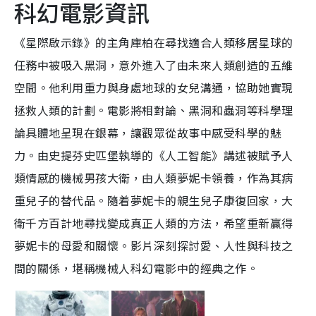
科幻電影資訊
《星際啟示錄》的主角庫柏在尋找適合人類移居星球的
任務中被吸入黑洞，意外進入了由未來人類創造的五維
空間。他利用重力與身處地球的女兒溝通，協助她實現
拯救人類的計劃。電影將相對論、黑洞和蟲洞等科學理
論具體地呈現在銀幕，讓觀眾從故事中感受科學的魅
力。由史提芬史匹堡執導的《人工智能》講述被賦予人
類情感的機械男孩大衛，由人類夢妮卡領養，作為其病
重兒子的替代品。隨着夢妮卡的親生兒子康復回家，大
衛千方百計地尋找變成真正人類的方法，希望重新贏得
夢妮卡的母愛和關懷。影片深刻探討愛、人性與科技之
間的關係，堪稱機械人科幻電影中的經典之作。