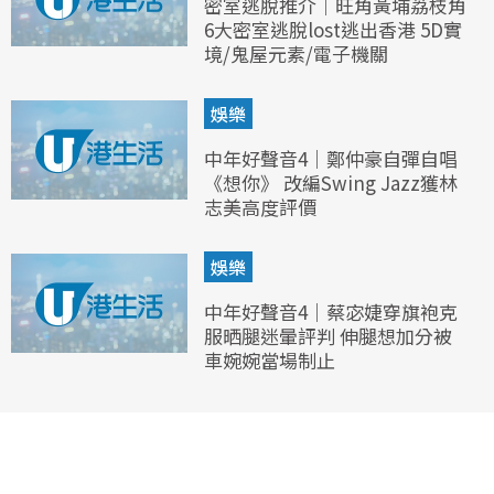
密室逃脫推介｜旺角黃埔荔枝角
6大密室逃脫lost逃出香港 5D實
境/鬼屋元素/電子機關
娛樂
中年好聲音4｜鄭仲豪自彈自唱
《想你》 改編Swing Jazz獲林
志美高度評價
娛樂
中年好聲音4｜蔡宓婕穿旗袍克
服晒腿迷暈評判 伸腿想加分被
車婉婉當場制止