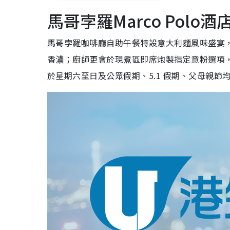
馬哥孛羅Marco Pol
馬哥孛羅咖啡廳自助午餐特設意大利麵風味盛宴
香濃；廚師更會於現煮區即席炮製指定意粉選項
於星期六至日及公眾假期、5.1 假期、父母親節