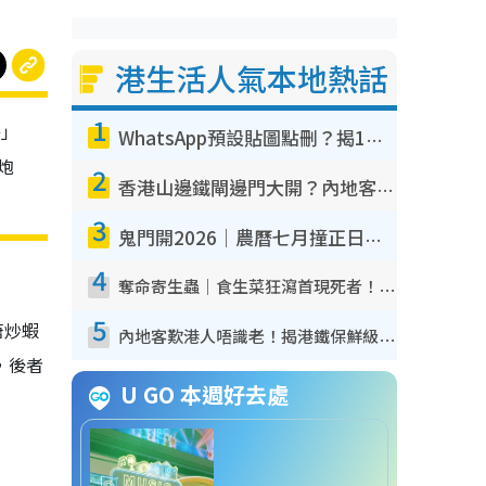
港生活人氣本地熱話
1
餐」
WhatsApp預設貼圖點刪？揭1招「反向操作」還原簡潔介面 附3步實測教學
炮
2
香港山邊鐵閘邊門大開？內地客困惑意義何在！網民神回覆：呢種叫法理性防禦
3
鬼門開2026｜農曆七月撞正日全食特別邪？專家警告切忌做一事！揭4大禁忌+2招保平安
4
奪命寄生蟲｜食生菜狂瀉首現死者！疫潮惡化錄1.8萬宗病例 揭洗菜3大謬誤
5
塘炒蝦
內地客歎港人唔識老！揭港鐵保鮮級冷氣 港人求放過：咪投訴
，後者
U GO 本週好去處