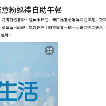
o酒店意粉巡禮自助午餐
，特備龍蝦意粉、經典卡邦尼、青口扁意粉及鮮蝦闊條麵，款
，菜單每日輪轉，驚喜連連！同樣設買一送一及買二送二優惠
均適用。