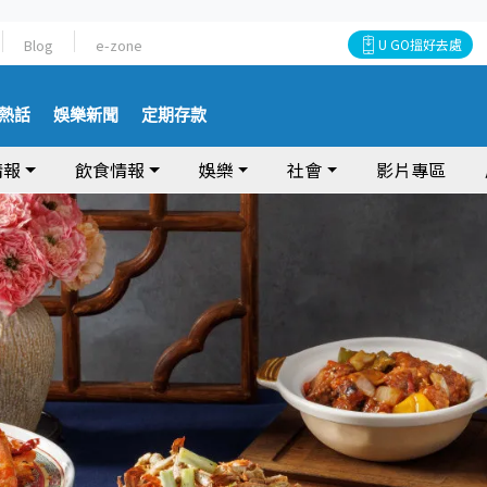
Blog
e-zone
U GO搵好去處
熱話
娛樂新聞
定期存款
情報
飲食情報
娛樂
社會
影片專區