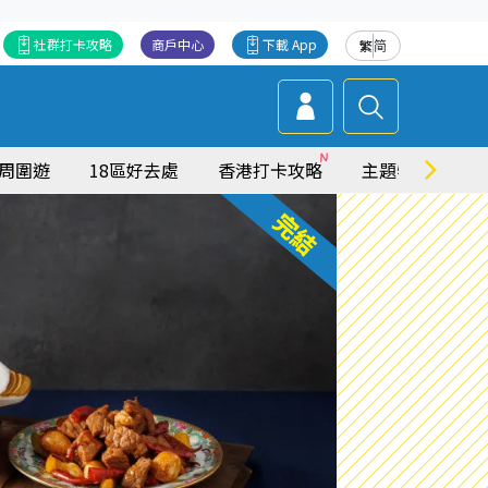
社群打卡攻略
商戶中心
下載 App
繁
简
周圍遊
18區好去處
香港打卡攻略
主題特集