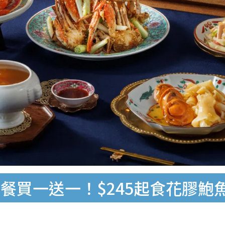
買一送一！$245起食花膠鮑魚/