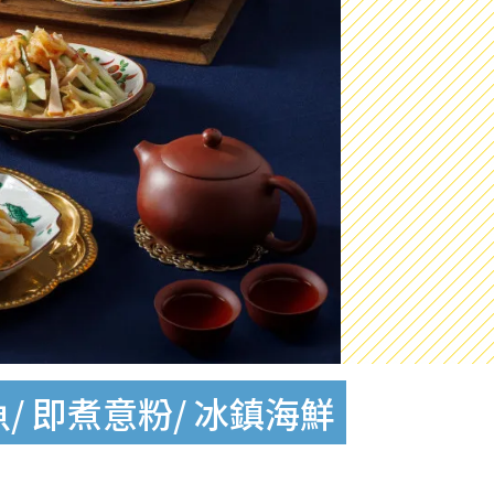
 即煮意粉/ 冰鎮海鮮