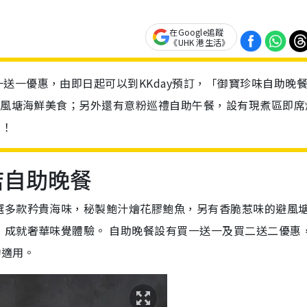
在Google追蹤
《UHK 港生活》
送一優惠，由即日起可以到KKday預訂，「御寶珍味自助晚
括避風塘海鮮美食；另外還有意粉巡禮自助午餐，設有現煮區即席
位！
酒店自助晚餐
選多款矜貴海味，秘製鮑汁燴花膠鮑魚，另有香脆惹味的避風
，成就奢華味覺體驗。 自助晚餐設有買一送一及買二送二優惠
均適用。