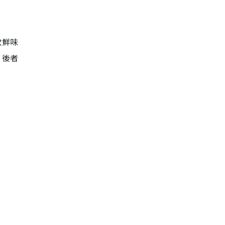
款鮮味
，後者