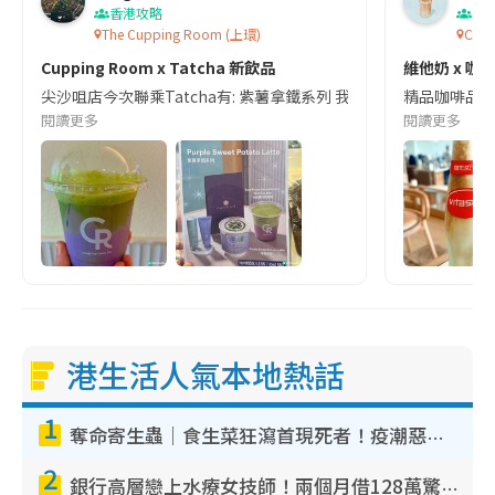
香港攻略
香
The Cupping Room (上環)
Cupp
Cupping Room x Tatcha 新飲品
維他奶 x 咖
尖沙咀店今次聯乘Tatcha有: 紫薯拿鐵系列 我呢杯｢冰紫薯抹茶拿鐵｣🍵
精品咖啡品牌 
閱讀更多
閱讀更多
港生活人氣本地熱話
1
奪命寄生蟲｜食生菜狂瀉首現死者！疫潮惡化錄1.8萬宗病例 揭洗菜3大謬誤
2
銀行高層戀上水療女技師！兩個月借128萬驚覺「沉船」沉落火海 揭背後疑似邪教操控賣淫