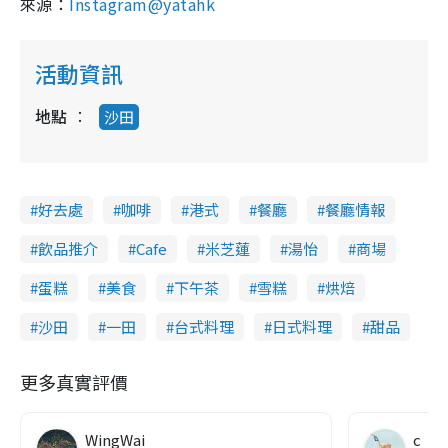
來源：
Instagram@yatahk
活動資訊
地點
沙田
好去處
咖啡
港式
餐廳
餐廳情報
飲品推介
Cafe
米芝蓮
湯怡
商場
蛋糕
美食
下午茶
雪糕
烘焙
沙田
一田
台式料理
日式料理
甜品
更多真實評價
WingWai
c