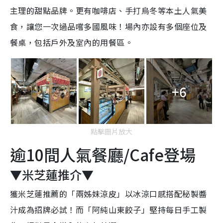
主理的甜點品牌。更有咖啡店、手打烏冬等本土人氣美
食，讓您一次過品嚐多國風味！場內亦設有多個座位及
餐桌，包括戶外及室內的用餐區。
+6
點擊圖片放大
逾10間人氣餐廳/Cafe登場
▼米芝蓮推介▼
獲米芝蓮推薦的「兩姊妹涼皮」以冰涼口感搭配秘製醬
汁成為招牌必試！而「阿純山東餃子」堅持每日手工製