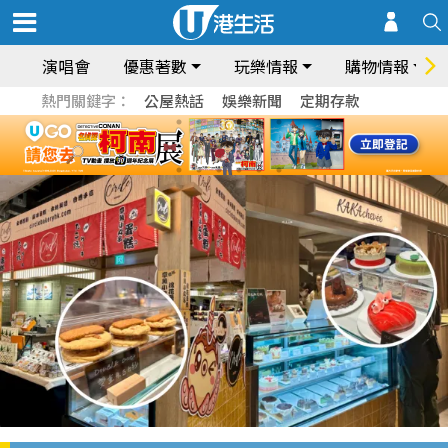
演唱會
優惠著數
玩樂情報
購物情報
熱門關鍵字：
公屋熱話
娛樂新聞
定期存款