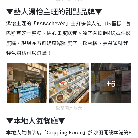
▼藝人湯怡主理的甜點品牌▼
湯怡主理的「KAKAchevée」主打多款人氣口味蛋糕，如
巴斯克芝士蛋糕、開心果蛋糕等。除了有原個4呎或件裝
蛋糕，現場亦有鮮奶麻糬雞蛋仔、軟雪糕、雲朵咖啡等
特色甜點可以選購！
+6
點擊圖片放大
▼本地人氣餐廳▼
本地人氣咖啡店「Cupping Room」於沙田開設本港第8