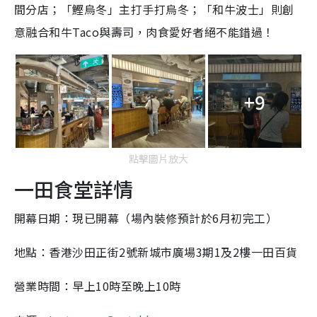
間分店；「鰹烏冬」主打手打烏冬；「和牛波⼠」則創
意融合和牛Taco與壽司，肉食愛好者絕不能錯過！
+9
點擊圖片放大
一田食堂詳情
開幕日期：現已開幕（場內裝修預計於6月初完工）
地點：香港沙田正街2號新城市廣場3期1及2樓一田百貨
營業時間：早上10時至晚上10時