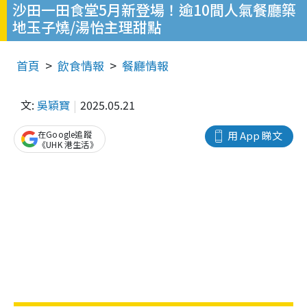
沙田一田食堂5月新登場！逾10間人氣餐廳築
地玉子燒/湯怡主理甜點
首頁
飲食情報
餐廳情報
文:
吳穎寶
2025.05.21
在Google追蹤
用 App 睇文
《UHK 港生活》