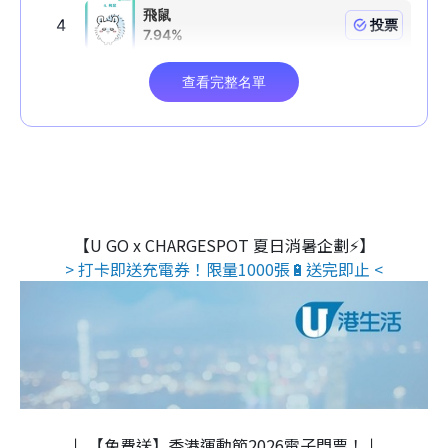
【U GO x CHARGESPOT 夏日消暑企劃⚡】
> 打卡即送充電券！限量1000張🔋送完即止 <
↓ 【免費送】香港運動節2026電子門票！↓