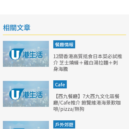
相關文章
餐廳情報
12間香港高質抵食日本菜必試推
介 芝士燒蠔＋雞白湯拉麵＋刺
身海膽
Cafe
【西九餐廳】7大西九文化區餐
廳/Cafe推介 飽覽維港海景歎咖
啡/pizza/熱狗
戶外郊遊