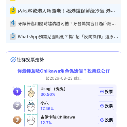
3
內地客歎港人唔識老！揭港鐵保鮮級冷氣 港人求放過：咪投訴
4
牙線棒亂用隨時越清越污糟！牙醫驚揭盲目過戶細菌恐致蛀牙：呢種先係日常真保養
5
WhatsApp預設貼圖點刪？揭1招「反向操作」還原簡潔介面 附3步實測教學