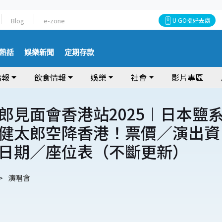
Blog
e-zone
U GO搵好去處
熱話
娛樂新聞
定期存款
情報
飲食情報
娛樂
社會
影片專區
郎見面會香港站2025︱日本鹽
健太郎空降香港！票價／演出資
日期／座位表（不斷更新）
演唱會