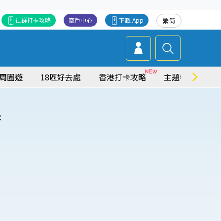
社群打卡攻略
商戶中心
下載 App
繁
简
周圍遊
18區好去處
香港打卡攻略
主題特集
系