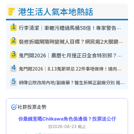
港生活人氣本地熱話
1
行李清潔｜車轆污糟過馬桶58倍！專家警告忌用酒精抹 教1招免污手除菌
2
裝修拆鐵閘隨時變賊人目標？網民揭2大關鍵用途：裝新式等於白裝？附新舊鐵閘分別
3
鬼門開2026｜農曆七月撞正日全食特別邪？專家警告切忌做一事！揭4大禁忌+2招保平安
4
鬼門開2026｜8.13鬼節禁忌 22件事唔做得！燒肉、刺身要少食？半夜勿吹口哨/打呢個電話
5
網傳公院改用內地/副廠藥？醫生拆解正副廠分別 揭4類人換藥隨時出事