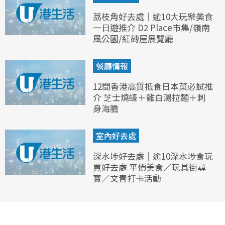
荔枝角好去處｜逾10大玩樂美食
一日遊推介 D2 Place市集/嶺南
風公園/紅磚屋展覽廳
餐廳情報
12間香港高質抵食日本菜必試推
介 芝士燒蠔＋雞白湯拉麵＋刺
身海膽
室內好去處
深水埗好去處｜逾10深水埗食玩
買好去處 平價美食／玩具街尋
寶／文青打卡活動