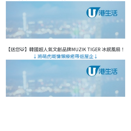
【送您🐯】韓國超人氣文創品牌MUZIK TIGER 冰感風扇！
↓將萌虎嘅慵懶療癒帶返屋企↓