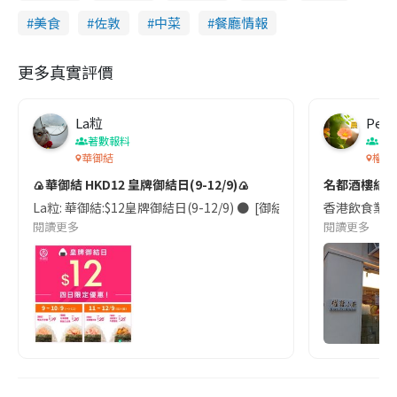
美食
佐敦
中菜
餐廳情報
更多真實評價
La粒
Pete
著數報料
香
華御結
權發
🍙華御結 HKD12 皇牌御結日(9-12/9)🍙
名都酒樓結業
La粒: 華御結:$12皇牌御結日(9-12/9) ● ​ [御結]明太子沙律( 9 月
香港飲食業步
閱讀更多
閱讀更多