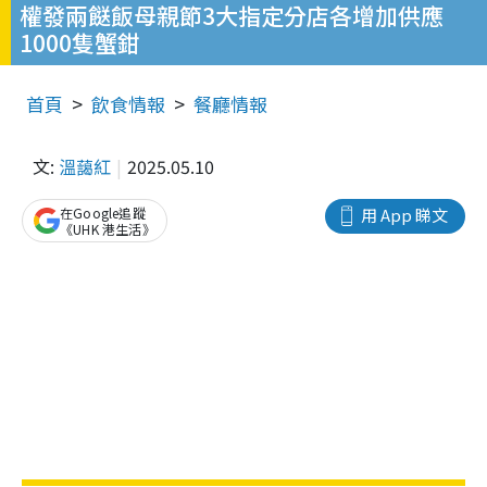
權發兩餸飯母親節3大指定分店各增加供應
1000隻蟹鉗
首頁
飲食情報
餐廳情報
文:
溫藹紅
2025.05.10
在Google追蹤
用 App 睇文
《UHK 港生活》