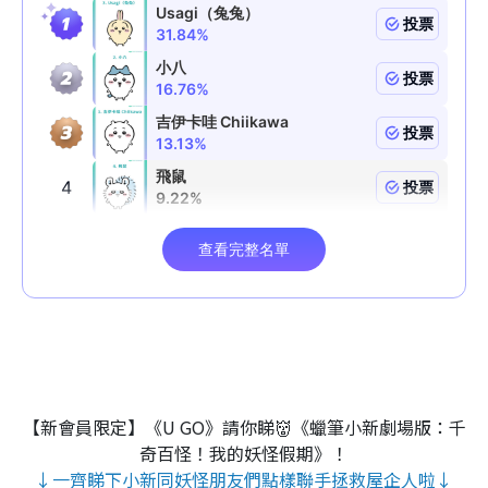
【新會員限定】《U GO》請你睇👹《蠟筆小新劇場版：千
奇百怪！我的妖怪假期》！
↓一齊睇下小新同妖怪朋友們點樣聯手拯救屋企人啦↓