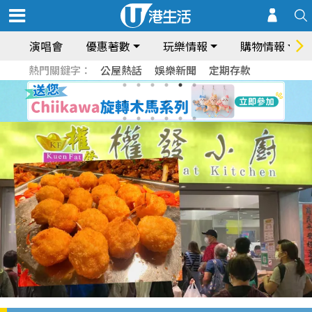
演唱會
優惠著數
玩樂情報
購物情報
熱門關鍵字：
公屋熱話
娛樂新聞
定期存款