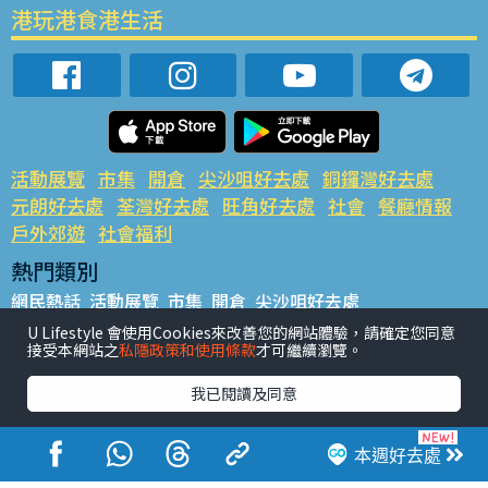
港玩港食港生活
活動展覽
市集
開倉
尖沙咀好去處
銅鑼灣好去處
元朗好去處
荃灣好去處
旺角好去處
社會
餐廳情報
戶外郊遊
社會福利
熱門類別
網民熱話
活動展覽
市集
開倉
尖沙咀好去處
銅鑼灣好去處
元朗好去處
荃灣好去處
旺角好去處
社會
U Lifestyle 會使用Cookies來改善您的網站體驗，請確定您同意
接受本網站之
私隱政策和使用條款
才可繼續瀏覽。
餐廳情報
戶外郊遊
熱門標籤
我已閱讀及同意
#UGO搵好去處
#人氣活動推介
#美食社群熱話
#親子玩樂好去處
#ULifestyle應用程式
#限時搶
本週好去處
#UJetso禮物放送
#ULifestyle商戶中心
#著數
#網絡熱話