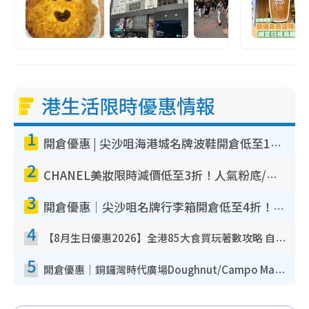
港生活限時優惠情報
1
開倉優惠 | 尖沙咀海港城名牌波鞋開倉低至1折！On鞋$899起／Joy&Peace鞋履$98起
2
CHANEL美妝限時減價低至3折！人氣粉底/唇膏/精華液低至$275！COCO香水都有平
3
開倉優惠｜尖沙咀名牌行李箱開倉低至4折！一連5日 American Tourister/ace./Hallmark $200起！
4
【8月生日優惠2026】全港85大食買玩著數攻略 自助餐/火鍋放題同行免費＋誠品/DONKI送現金券
5
開倉優惠｜銅鑼灣時代廣場Doughnut/Campo Marzio開倉低至1折！背囊、書包、手袋劈價$200起