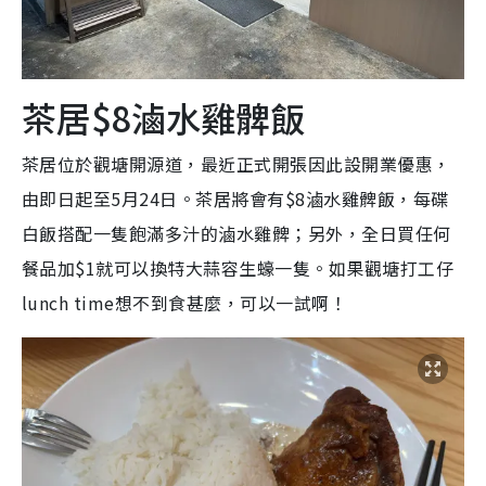
茶居$8滷水雞髀飯
茶居位於觀塘開源道，最近正式開張因此設開業優惠，
由即日起至5月24日。茶居將會有$8滷水雞髀飯，每碟
白飯搭配一隻飽滿多汁的滷水雞髀；另外，全日買任何
餐品加$1就可以換特大蒜容生蠔一隻。如果觀塘打工仔
lunch time想不到食甚麼，可以一試啊！