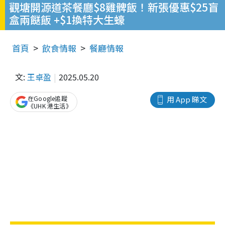
觀塘開源道茶餐廳$8雞髀飯！新張優惠$25盲
盒兩餸飯 +$1換特大生蠔
首頁
飲食情報
餐廳情報
文:
王卓盈
2025.05.20
在Google追蹤
用 App 睇文
《UHK 港生活》