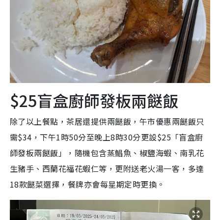
$25盲盒廚師發板兩餸飯
除了以上餐點，茶居還提供兩餸飯，午市優惠兩餸飯只
需$34，下午1時50分至晚上8時30分更設$25「盲盒廚
師發板兩餸飯」，隨機包含蒸鯧魚、椒鹽海蝦、南乳花
生豬手、西蘭花福花蝦仁等，更附送老火湯一客，多達
18款餸菜選擇，餐牌亦會每星期定時更換。