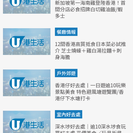
新加坡第一海南雞登陸香港！首
間分店必食招牌白切雞油飯/蝦
多士
餐廳情報
12間香港高質抵食日本菜必試推
介 芝士燒蠔＋雞白湯拉麵＋刺
身海膽
戶外郊遊
香港仔好去處丨一日遊逾10玩樂
景點美食 特色避風塘遊覽團/香
港仔下水塘打卡
室內好去處
深水埗好去處｜逾10深水埗食玩
買好去處 平價美食／玩具街尋