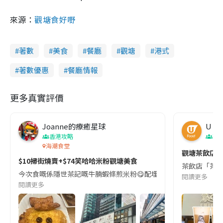
來源：
觀塘食好嘢
著數
美食
餐廳
觀塘
港式
著數優惠
餐廳情報
更多真實評價
Joanne的療癒星球
U Fo
香港攻略
著
海潮食堂
觀塘茶飲店限
$10掃街燒賣+$74笑哈哈米粉觀塘美食
茶飲店「茶痴
今次食嘅係隱世茶記嘅牛腩蝦條煎米粉😋配埋杯凍檸茶總共 $74 雖然
閱讀更多
閱讀更多