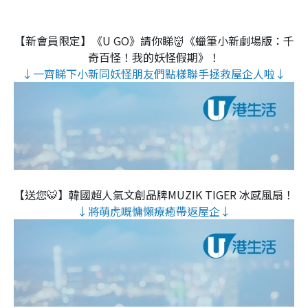
【新會員限定】《U GO》請你睇👹《蠟筆小新劇場版：千
奇百怪！我的妖怪假期》！
↓一齊睇下小新同妖怪朋友們點樣聯手拯救屋企人啦↓
【送您🐯】韓國超人氣文創品牌MUZIK TIGER 冰感風扇！
↓將萌虎嘅慵懶療癒帶返屋企↓