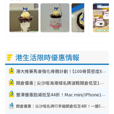
港生活限時優惠情報
1
港大推賽馬會強化骨骼計劃！$100骨質密度X光檢查 完成免費運動訓練送超市禮券！附參加資格
2
開倉優惠 | 尖沙咀海港城名牌波鞋開倉低至1折！On鞋$899起／Joy&Peace鞋履$98起
3
豐澤優惠勁減低至44折！Mac mini/iPhone17Pro大減價！廚房家電$220起
4
開倉優惠｜尖沙咀名牌行李箱開倉低至4折！一連5日 American Tourister/ace./Hallmark $200起！