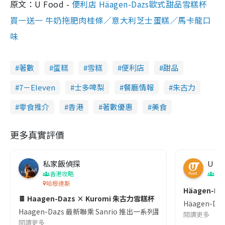
原文：U Food -
便利店 Häagen-Dazs歐式甜品雪糕杯
買一送一 牛奶拖肥肉桂條／意大利芝士蛋糕／馬卡龍口
味
著數
蛋糕
雪糕
便利店
甜品
7－Eleven
士多啤梨
餐廳情報
朱古力
零食推介
香港
著數優惠
美食
更多真實評價
私家飯偵探
U Fo
香港攻略
西
哈根達斯
Häage
🍫 Haagen-Dazs × Kuromi 朱古力雪糕杯
Häagen-
Haagen-Dazs 最新聯乘 Sanrio 推出一系列甜品雪糕杯｡🖤
閱讀更多
閱讀更多