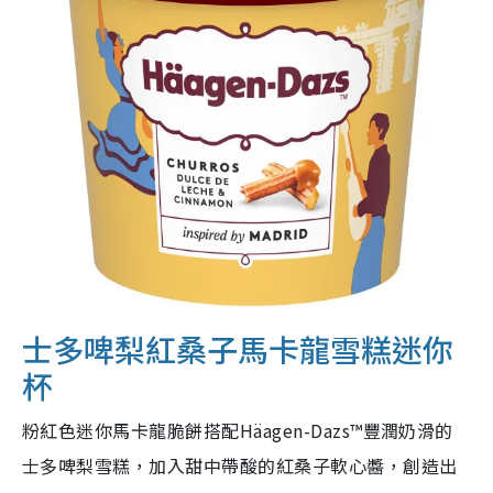
士多啤梨紅桑子馬卡龍雪糕迷你
杯
粉紅色迷你馬卡龍脆餅搭配Häagen-Dazs™豐潤奶滑的
士多啤梨雪糕，加入甜中帶酸的紅桑子軟心醬，創造出