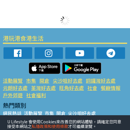
港玩港食港生活
活動展覽
市集
開倉
尖沙咀好去處
銅鑼灣好去處
元朗好去處
荃灣好去處
旺角好去處
社會
餐廳情報
戶外郊遊
社會福利
熱門類別
網民熱話
活動展覽
市集
開倉
尖沙咀好去處
銅鑼灣好去處
元朗好去處
荃灣好去處
旺角好去處
社會
U Lifestyle 會使用Cookies來改善您的網站體驗，請確定您同意
接受本網站之
私隱政策和使用條款
才可繼續瀏覽。
餐廳情報
戶外郊遊