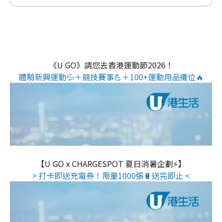
《U GO》請您去香港運動節2026！
體驗新興運動💦＋競技賽事💪＋100+運動用品攤位🔥
【U GO x CHARGESPOT 夏日消暑企劃⚡】
> 打卡即送充電券！限量1000張🔋送完即止 <