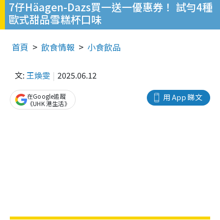
7仔Häagen-Dazs買一送一優惠券！ 試勻4種
歐式甜品雪糕杯口味
首頁
飲食情報
小食飲品
文:
王煥雯
2025.06.12
在Google追蹤
用 App 睇文
《UHK 港生活》