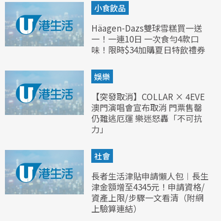
小食飲品
Häagen-Dazs雙球雪糕買一送
一！一連10日 一次食勻4款口
味！限時$34加購夏日特飲禮券
娛樂
【突發取消】COLLAR × 4EVE
澳門演唱會宣布取消 門票售罄
仍難逃厄運 樂迷怒轟「不可抗
力」
社會
長者生活津貼申請懶人包︱長生
津金額增至4345元！申請資格/
資產上限/步驟一文看清（附網
上驗算連結）