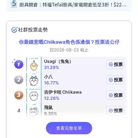
5
廚具開倉｜特福Tefal廚具/家電開倉低至3折！$220起買平底鍋/炒鑊/湯煲！電飯煲/吸塵機/燙斗$418起