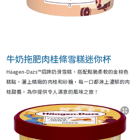
牛奶拖肥肉桂條雪糕迷你杯
Häagen-Dazs™招牌奶滑雪糕，搭配鬆脆柔軟的金棕色
糕點，灑上精緻的肉桂和砂糖，每一口都淋上濃郁的肉
桂甜醬，為你提供令人滿意的風味之旅！