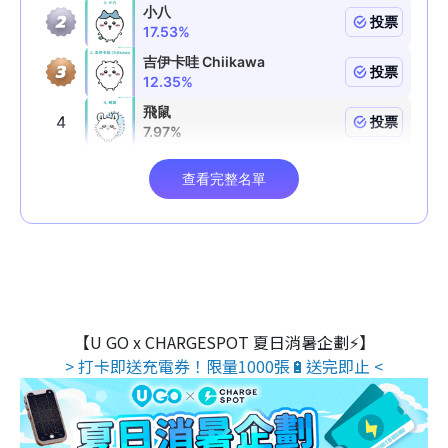
【U GO x CHARGESPOT 夏日消暑企劃⚡】
> 打卡即送充電券！限量1000張🔋送完即止 <