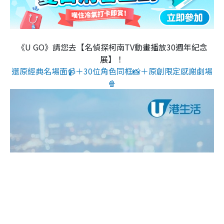
《U GO》請您去【名偵探柯南TV動畫播放30週年紀念
展】！
還原經典名場面📹＋30位角色同框📸＋原創限定感謝劇場
🍿