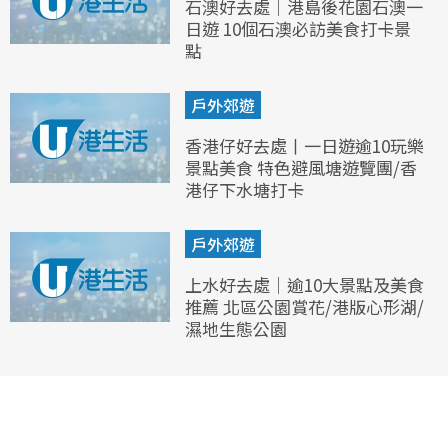
石澳好去處｜港島後花園石澳一
日遊 10個石澳必訪美食打卡景
點
戶外郊遊
香港仔好去處丨一日遊逾10玩樂
景點美食 特色避風塘遊覽團/香
港仔下水塘打卡
戶外郊遊
上水好去處｜逾10大景點及美食
推薦 北區公園賞花/港版心形湖/
濕地生態公園