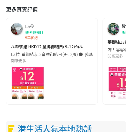
更多真實評價
La粒
敗家
著數報料
著
華御結
華御結13週年
🍙華御結 HKD12 皇牌御結日(9-12/9)🍙
嘩！🤩🤩
La粒: 華御結:$12皇牌御結日(9-12/9) ● ​ [御結]明太子沙律( 9 月
閱讀更多
閱讀更多
港生活人氣本地熱話