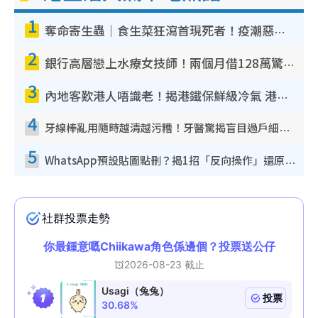
1
奪命寄生蟲｜食生菜狂瀉首現死者！疫潮惡化錄1.8萬宗病例 揭洗菜3大謬誤
2
銀行高層戀上水療女技師！兩個月借128萬驚覺「沉船」沉落火海 揭背後疑似邪教操控賣淫
3
內地客歎港人唔識老！揭港鐵保鮮級冷氣 港人求放過：咪投訴
4
牙線棒亂用隨時越清越污糟！牙醫驚揭盲目過戶細菌恐致蛀牙：呢種先係日常真保養
5
WhatsApp預設貼圖點刪？揭1招「反向操作」還原簡潔介面 附3步實測教學