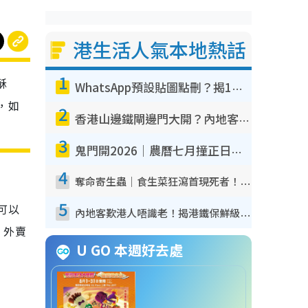
港生活人氣本地熱話
1
酥
WhatsApp預設貼圖點刪？揭1招「反向操作」還原簡潔介面 附3步實測教學
，如
2
香港山邊鐵閘邊門大開？內地客困惑意義何在！網民神回覆：呢種叫法理性防禦
3
鬼門開2026｜農曆七月撞正日全食特別邪？專家警告切忌做一事！揭4大禁忌+2招保平安
4
奪命寄生蟲｜食生菜狂瀉首現死者！疫潮惡化錄1.8萬宗病例 揭洗菜3大謬誤
5
可以
內地客歎港人唔識老！揭港鐵保鮮級冷氣 港人求放過：咪投訴
！外賣
U GO 本週好去處