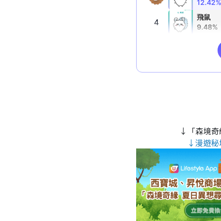
↓「森境奇
↓漫遊秘