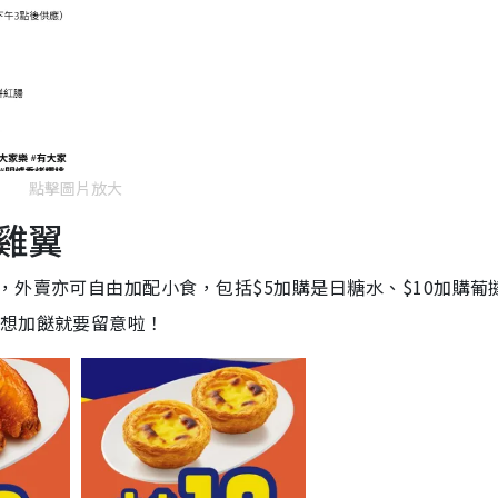
點擊圖片放大
水雞翼
，外賣亦可自由加配小食，包括$5加購是日糖水、$10加購葡
位想加餸就要留意啦！