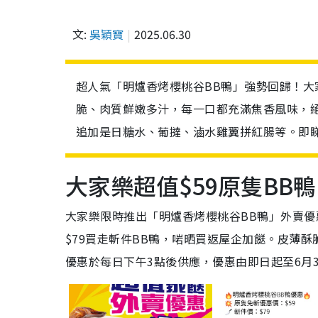
文:
吳穎寶
2025.06.30
超人氣「明爐香烤櫻桃谷BB鴨」強勢回歸！大
脆、肉質鮮嫩多汁，每一口都充滿焦香風味，
追加是日糖水、葡撻、滷水雞翼拼紅腸等。即
大家樂超值$59原隻BB鴨
大家樂限時推出「明爐香烤櫻桃谷BB鴨」外賣優惠
$79買走斬件BB鴨，啱晒買返屋企加餸。皮薄
優惠於每日下午3點後供應，優惠由即日起至6月