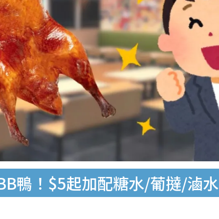
BB鴨！$5起加配糖水/葡撻/滷