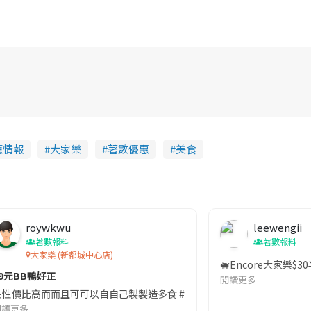
廳情報
大家樂
著數優惠
美食
roywkwu
leewengii
著數報料
著數報料
大家樂 (新都城中心店)
🐖Encore大家樂
59元BB鴨好正
閱讀更多
|4月14號–4月20號 ⏰ 每日下午3點後先有|外賣限定 💰$32 淨半斤蜜汁
性性價比高而而且可可以自自己製製造多食 #BB鸭
閱讀更多