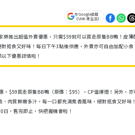
在Google追蹤
《UHK 港生活》
家樂推出超值外賣優惠，只需$59就可以買走原隻BB鴨！皮薄
絕對抵食又好味！每日下午3點後供應，外賣亦可自由加配小食
睇以下優惠詳情啦！
，$59買走原隻BB鴨（原價：$95），CP值爆燈！另外，亦
酥脆、肉質鮮嫩多汁，每一口都充滿焦香風味，絕對抵食又好味
30日，售完即止，快把握機會啦！