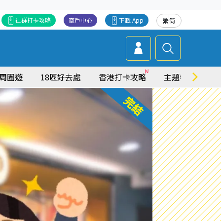
社群打卡攻略
商戶中心
下載 App
繁
简
周圍遊
18區好去處
香港打卡攻略
主題特集