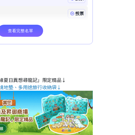
緣夏日異想尋龍記」限定精品↓
境地墊、多用途旅行收納袋↓