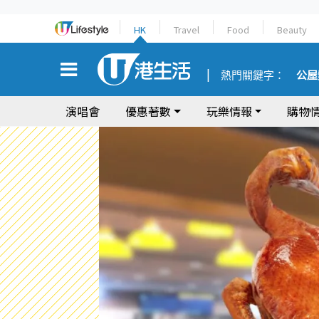
HK
Travel
Food
Beauty
熱門關鍵字：
公屋
演唱會
優惠著數
玩樂情報
購物