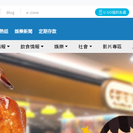
Blog
e-zone
U GO搵好去處
熱話
娛樂新聞
定期存款
情報
飲食情報
娛樂
社會
影片專區