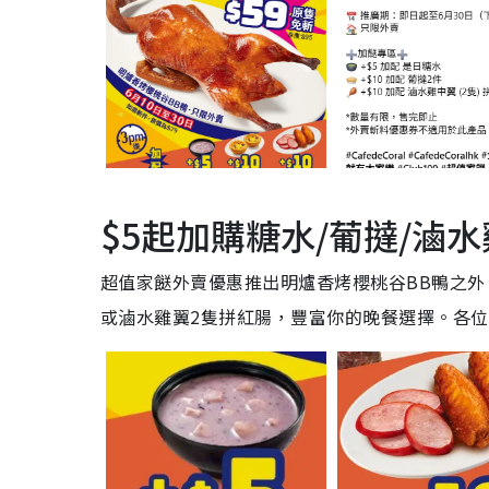
$5起加購糖水/葡撻/滷
超值家餸外賣優惠推出明爐香烤櫻桃谷BB鴨之外
或滷水雞翼2隻拼紅腸，豐富你的晚餐選擇。各