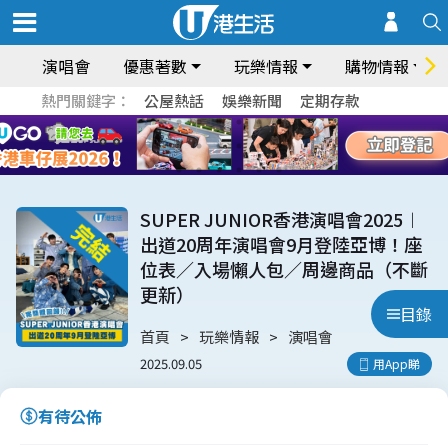
演唱會
優惠著數
玩樂情報
購物情報
熱門關鍵字：
公屋熱話
娛樂新聞
定期存款
SUPER JUNIOR香港演唱會2025︱
出道20周年演唱會9月登陸亞博！座
位表／入場懶人包／周邊商品（不斷
更新）
目錄
首頁
玩樂情報
演唱會
2025.09.05
用App睇
有待公佈