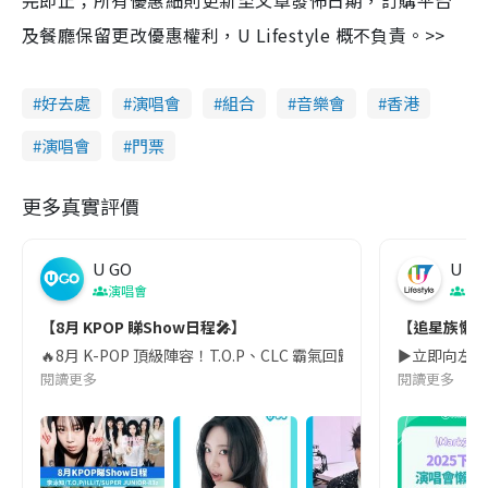
完即止；所有優惠細則更新至文章發佈日期，訂購平台
及餐廳保留更改優惠權利，U Lifestyle 概不負責。>>
好去處
演唱會
組合
音樂會
香港
演唱會
門票
更多真實評價
U GO
U Lif
演唱會
演
【8月 KPOP 睇Show日程🎤】
【追星族懶人
🔥8月 K-POP 頂級陣容！T.O.P、CLC 霸氣回歸，ILLIT甜美現身💝 
►立即向左掃睇詳
閱讀更多
閱讀更多