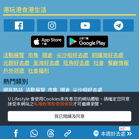
港玩港食港生活
活動展覽
市集
開倉
尖沙咀好去處
銅鑼灣好去處
元朗好去處
荃灣好去處
旺角好去處
社會
餐廳情報
戶外郊遊
社會福利
熱門類別
網民熱話
活動展覽
市集
開倉
尖沙咀好去處
銅鑼灣好去處
元朗好去處
荃灣好去處
旺角好去處
社會
U Lifestyle 會使用Cookies來改善您的網站體驗，請確定您同意
接受本網站之
私隱政策和使用條款
才可繼續瀏覽。
餐廳情報
戶外郊遊
熱門標籤
我已閱讀及同意
#UGO搵好去處
#人氣活動推介
#美食社群熱話
#親子玩樂好去處
#ULifestyle應用程式
#限時搶
本週好去處
#UJetso禮物放送
#ULifestyle商戶中心
#著數
#網絡熱話