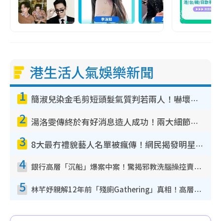
港生活人氣娛樂新聞
1
簡淑兒染金毛剪短頭髮氣質判若兩人！嚇壞老公麥大力都認唔出：「你做咩事？」
2
湯洛雯傳終於有好消息造人成功！兩大細節曝孕味極濃惹猜測：大肚婆先會咁！
3
8大最冇禮貌藝人名單被瘋傳！網民揭發明星真面目 一致數臭呢位係無品天花板？
4
銀行高層「沉船」爆案中案！驚揭邪教洗腦操控賣淫被吞600萬 幕後黑手講多錯多
5
林芊妤親解12年前「殘廁Gathering」真相！高層解約一句話重創尊嚴至今拒返TVB