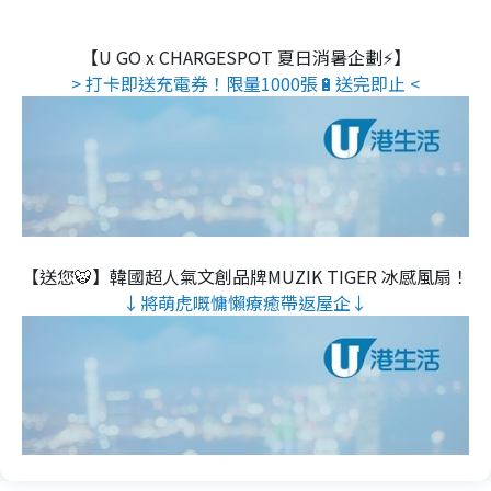
【U GO x CHARGESPOT 夏日消暑企劃⚡】
> 打卡即送充電券！限量1000張🔋送完即止 <
【送您🐯】韓國超人氣文創品牌MUZIK TIGER 冰感風扇！
↓將萌虎嘅慵懶療癒帶返屋企↓