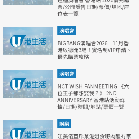
票/公開發售日期/票價/場地/座
位表一覽
演唱會
BIGBANG演唱會2026｜11月香
港啟德開3場！實名制VIP申請、
優先購票攻略
演唱會
NCT WISH FANMEETING 《六
位王子都想娶我？》 2ND
ANNIVERSARY 香港站活動詳
情/日期/時間/地點/票價一覽
娛樂
江美儀直斥某港姐食嘢肉酸冇家