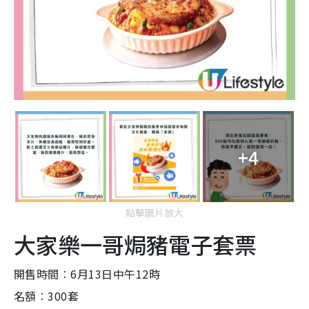
+4
點擊圖片放大
大家樂一哥焗豬電子套票
開售時間︰6月13日中午12時
名額︰300套