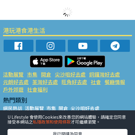
港玩港食港生活
活動展覽
市集
開倉
尖沙咀好去處
銅鑼灣好去處
元朗好去處
荃灣好去處
旺角好去處
社會
餐廳情報
戶外郊遊
社會福利
熱門類別
網民熱話
活動展覽
市集
開倉
尖沙咀好去處
銅鑼灣好去處
元朗好去處
荃灣好去處
旺角好去處
社會
U Lifestyle 會使用Cookies來改善您的網站體驗，請確定您同意
接受本網站之
私隱政策和使用條款
才可繼續瀏覽。
餐廳情報
戶外郊遊
熱門標籤
我已閱讀及同意