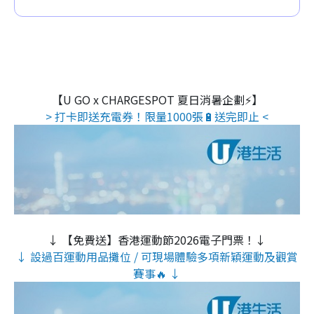
【U GO x CHARGESPOT 夏日消暑企劃⚡】
> 打卡即送充電券！限量1000張🔋送完即止 <
↓ 【免費送】香港運動節2026電子門票！↓
↓ 設過百運動用品攤位 / 可現場體驗多項新穎運動及觀賞
賽事🔥 ↓