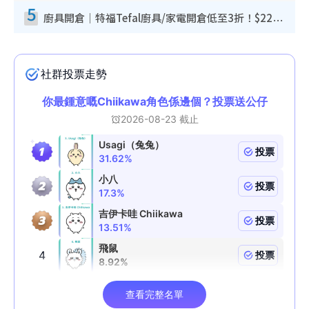
5
廚具開倉｜特福Tefal廚具/家電開倉低至3折！$220起買平底鍋/炒鑊/湯煲！電飯煲/吸塵機/燙斗$418起