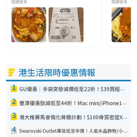
閱讀更多
閱讀更多
港生活限時優惠情報
1
GU優惠｜手袋突發減價低至22折！$39買經典波士頓包/餃子袋！飾物同步減價$29起！
2
豐澤優惠勁減低至44折！Mac mini/iPhone17Pro大減價！廚房家電$220起
3
港大推賽馬會強化骨骼計劃！$100骨質密度X光檢查 完成免費運動訓練送超市禮券！附參加資格
4
Swarovski Outlet專區低至半價！人氣水晶飾物/小擺設$138起！迪士尼款/水晶高跟鞋都有平