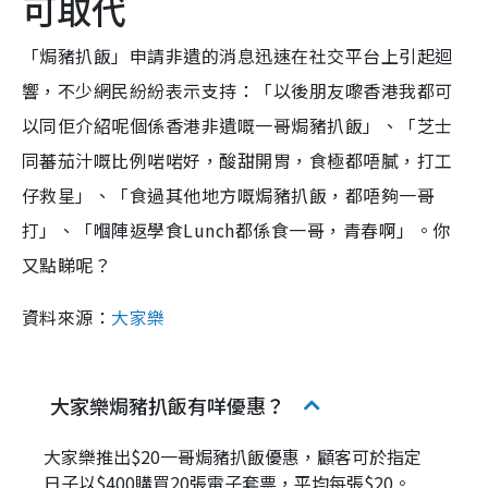
可取代
「焗豬扒飯」申請非遺的消息迅速在社交平台上引起迴
響，不少網民紛紛表示支持：「以後朋友嚟香港我都可
以同佢介紹呢個係香港非遺嘅一哥焗豬扒飯」、「芝士
同蕃茄汁嘅比例啱啱好，酸甜開胃，食極都唔膩，打工
仔救星」、「食過其他地方嘅焗豬扒飯，都唔夠一哥
打」、「嗰陣返學食Lunch都係食一哥，青春啊」。你
又點睇呢？
資料來源：
大家樂
大家樂焗豬扒飯有咩優惠？
大家樂推出$20一哥焗豬扒飯優惠，顧客可於指定
日子以$400購買20張電子套票，平均每張$20。