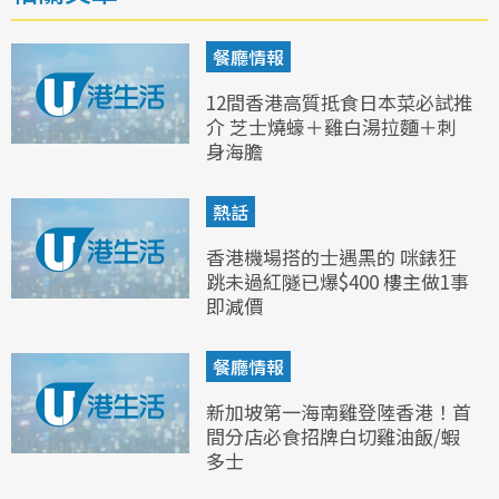
餐廳情報
12間香港高質抵食日本菜必試推
介 芝士燒蠔＋雞白湯拉麵＋刺
身海膽
熱話
香港機場搭的士遇黑的 咪錶狂
跳未過紅隧已爆$400 樓主做1事
即減價
餐廳情報
新加坡第一海南雞登陸香港！首
間分店必食招牌白切雞油飯/蝦
多士