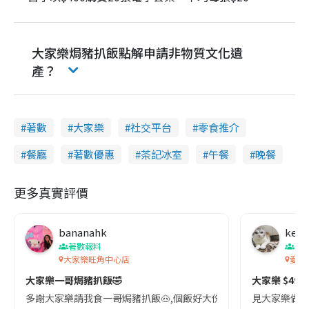
大家樂焗豬扒飯點解申請非物質文化遺
產？
著數
大家樂
社交平台
零食推介
餐廳
著數優惠
茶記冰室
午餐
晚餐
更多真實評價
bananahk
keni
著數報料
著
大家樂旺角中心店
愛定商
大家樂一哥焗豬扒飯🤣
大家樂 $49
多謝大家樂請我食一哥焗豬扒飯🐽,個飯好大份,好juicy! 兩個人都夠
見大家樂做特