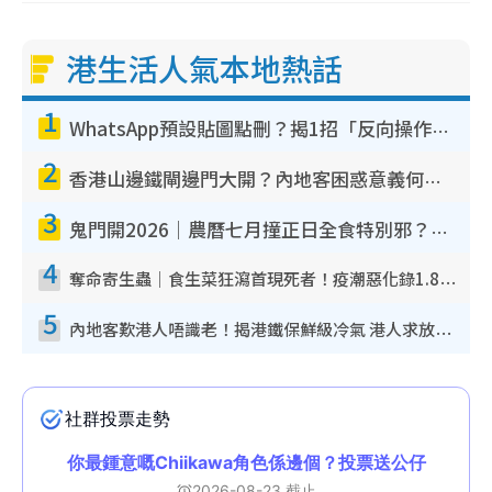
港生活人氣本地熱話
1
WhatsApp預設貼圖點刪？揭1招「反向操作」還原簡潔介面 附3步實測教學
2
香港山邊鐵閘邊門大開？內地客困惑意義何在！網民神回覆：呢種叫法理性防禦
3
鬼門開2026｜農曆七月撞正日全食特別邪？專家警告切忌做一事！揭4大禁忌+2招保平安
4
奪命寄生蟲｜食生菜狂瀉首現死者！疫潮惡化錄1.8萬宗病例 揭洗菜3大謬誤
5
內地客歎港人唔識老！揭港鐵保鮮級冷氣 港人求放過：咪投訴