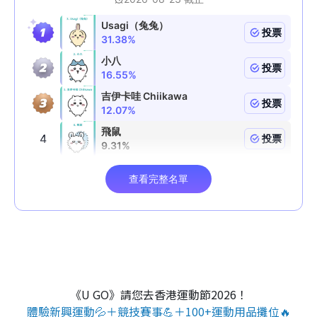
《U GO》請您去香港運動節2026！
體驗新興運動💦＋競技賽事💪＋100+運動用品攤位🔥