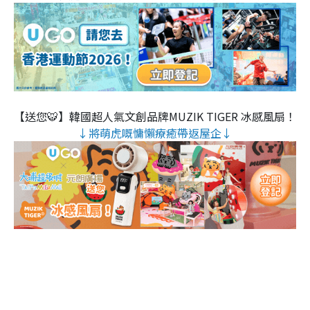
【送您🐯】韓國超人氣文創品牌MUZIK TIGER 冰感風扇！
↓將萌虎嘅慵懶療癒帶返屋企↓