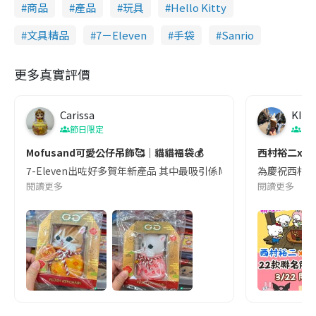
商品
產品
玩具
Hello Kitty
文具精品
7－Eleven
手袋
Sanrio
更多真實評價
Carissa
KIKI
節日限定
日
Mofusand可愛公仔吊飾🥰｜貓貓福袋💰
西村裕二x Sa
7-Eleven出咗好多賀年新產品 其中最吸引係Mofusand嘅精品 
為慶祝西村裕二出
閱讀更多
閱讀更多