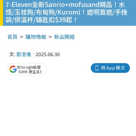
7-Eleven全新Sanrio+mofusand精品！水
怪/玉桂狗/布甸狗/Kuromi！遮明直遮/手挽
袋/保溫杯/鑰匙扣$39起！
首頁
購物情報
新品開箱
文:
劉澄儀
2025.06.30
在Google追蹤
用 App 睇文
《UHK 港生活》