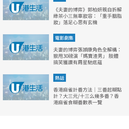
《夫妻的博弈》郭柏妍親自拆解
綠茶小三無辜妝容：「重手胭脂
妝」落足心思有玄機
電影劇集
夫妻的博弈張頴康角色全解構：
狠甩30磅演「媽寶渣男」 肢體
搞笑獲讚有周星馳底蘊
熱話
香港麻雀計番方法｜三番起糊點
計？大三元/十三么幾多番？香
港麻雀食糊番數表一覽