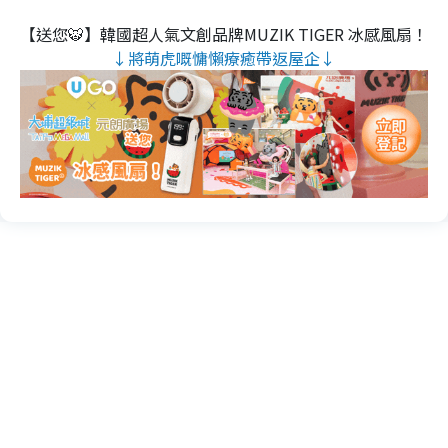
【送您🐯】韓國超人氣文創品牌MUZIK TIGER 冰感風扇！
↓將萌虎嘅慵懶療癒帶返屋企↓