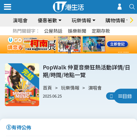
演唱會
優惠著數
玩樂情報
購物情報
熱門關鍵字：
公屋熱話
娛樂新聞
定期存款
PopWalk 仲夏音樂狂熱活動詳情/日
期/時間/地點一覽
首頁
玩樂情報
演唱會
目錄
2025.06.25
用App睇
有待公佈