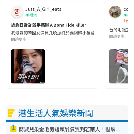
Just_A_Girl_eats
co c
娛樂
吹
台灣
追劇日常🎬 殺手媽咪 A Bona Fide Killer
台灣地鐵宣
我最愛的韓國女演員孔曉振終於要回歸小螢幕啦!這次的劇本改編自同名
閱讀更多
閱讀更多
港生活人氣娛樂新聞
1
簡淑兒染金毛剪短頭髮氣質判若兩人！嚇壞老公麥大力都認唔出：「你做咩事？」