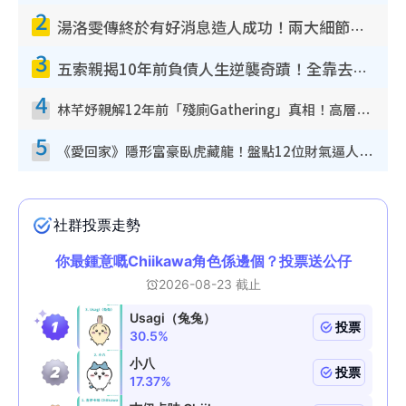
2
湯洛雯傳終於有好消息造人成功！兩大細節曝孕味極濃惹猜測：大肚婆先會咁！
3
五索親揭10年前負債人生逆襲奇蹟！全靠去一地方轉運後即遇上馬先生
4
林芊妤親解12年前「殘廁Gathering」真相！高層解約一句話重創尊嚴至今拒返TVB
5
《愛回家》隱形富豪臥虎藏龍！盤點12位財氣逼人的有錢藝人：呢位靚女3億身家唔憂做