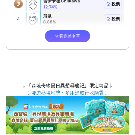
↓「森境奇緣夏日異想尋龍記」限定精品↓
↓漫遊秘境地墊、多用途旅行收納袋↓