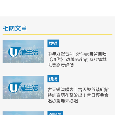
相關文章
娛樂
中年好聲音4｜鄭仲豪自彈自唱
《想你》 改編Swing Jazz獲林
志美高度評價
娛樂
古天樂演唱會｜古天樂首踏紅館
特訓賣萌花絮流出！昔日經典合
唱歌驚爆未必唱
演唱會