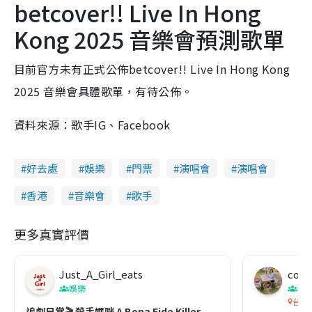
betcover!! Live In Hong
Kong 2025 音樂會預測歌單
目前官方未有正式公佈betcover!! Live In Hong Kong
2025 音樂會具體歌單，有待公佈。
資料來源：歌手IG、Facebook
好去處
娛樂
門票
演唱會
演唱會
香港
音樂會
歌手
更多真實評價
Just_A_Girl_eats
co c
娛樂
吹
台灣
追劇日常🎬 殺手媽咪 A Bona Fide Killer