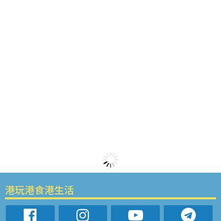
港玩港食港生活