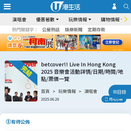
演唱會
優惠著數
玩樂情報
購物情報
熱門關鍵字：
公屋熱話
娛樂新聞
定期存款
betcover!! Live In Hong Kong
2025 音樂會活動詳情/日期/時間/地
點/票價一覽
首頁
玩樂情報
演唱會
目錄
2025.06.26
用App睇
有待公佈