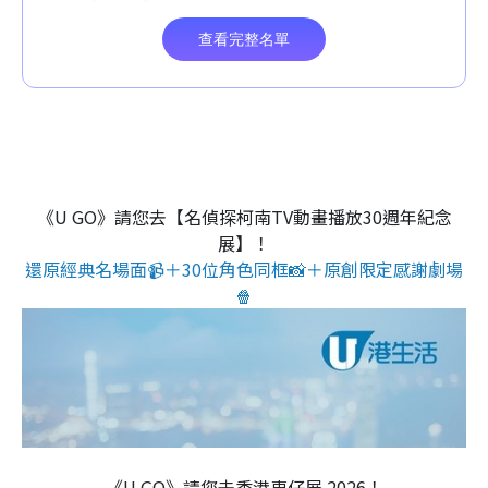
《U GO》請您去【名偵探柯南TV動畫播放30週年紀念
展】！
還原經典名場面📹＋30位角色同框📸＋原創限定感謝劇場
🍿
《U GO》請您去香港車仔展 2026！