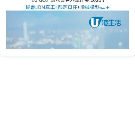
睇盡JDM真車+限定車仔+飛機模型🏎️✈️