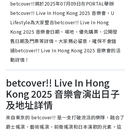
betcover!!將於2025年07月09日在PORTAL舉辦
betcover!! Live In Hong Kong 2025 音樂會，U
Lifestyle為大家整合betcover!! Live In Hong
Kong 2025 音樂會日期、場地、優先購票、公開發
售日期及門票等詳情。大家務必留意，確保不會錯
過betcover!! Live In Hong Kong 2025 音樂會的活
動詳情！
betcover!! Live In Hong
Kong 2025 音樂會演出日子
及地址詳情
來自東京的 betcover!! 是一支打破流派的樂隊，融合了
爵士搖滾、藝術搖滾、前衛搖滾和日本演歌的元素。這