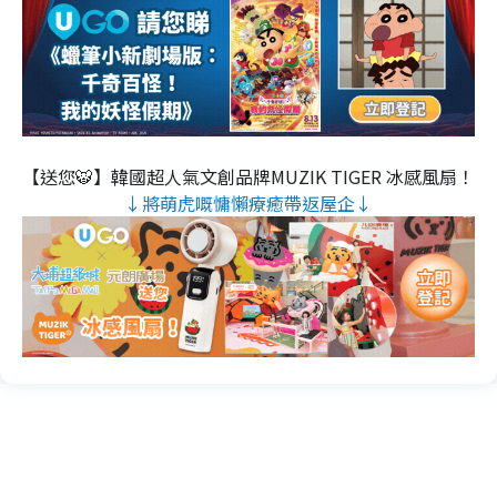
【送您🐯】韓國超人氣文創品牌MUZIK TIGER 冰感風扇！
↓將萌虎嘅慵懶療癒帶返屋企↓