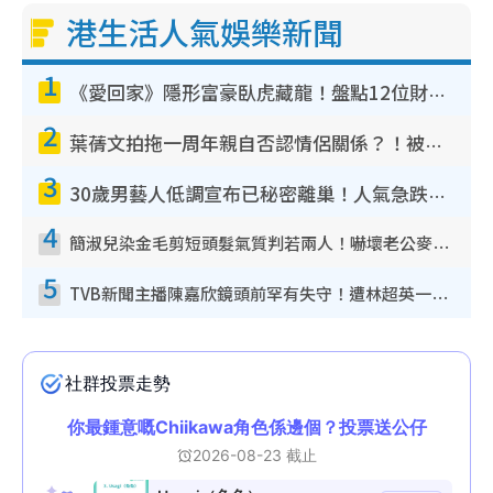
港生活人氣娛樂新聞
1
《愛回家》隱形富豪臥虎藏龍！盤點12位財氣逼人的有錢藝人：呢位靚女3億身家唔憂做
2
葉蒨文拍拖一周年親自否認情侶關係？！被質疑感情造假竟稱GM「普通同事」
3
30歲男藝人低調宣布已秘密離巢！人氣急跌變失蹤人口︰「這幾年過得並不容易」
4
簡淑兒染金毛剪短頭髮氣質判若兩人！嚇壞老公麥大力都認唔出：「你做咩事？」
5
TVB新聞主播陳嘉欣鏡頭前罕有失守！遭林超英一句說話突襲嚇親當場大笑