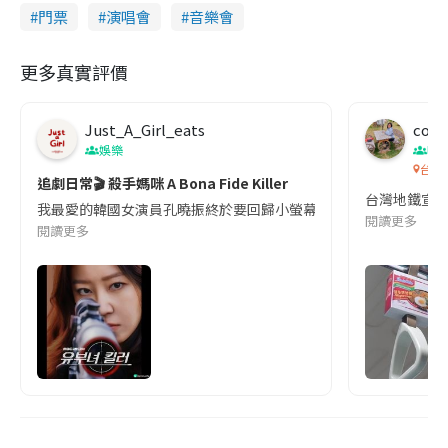
門票
演唱會
音樂會
更多真實評價
Just_A_Girl_eats
co c
娛樂
吹
台灣
追劇日常🎬 殺手媽咪 A Bona Fide Killer
台灣地鐵宣
我最愛的韓國女演員孔曉振終於要回歸小螢幕啦!這次的劇本改編自同名
閱讀更多
閱讀更多