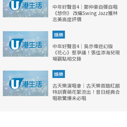
中年好聲音4｜鄭仲豪自彈自唱
《想你》 改編Swing Jazz獲林
志美高度評價
娛樂
中年好聲音4｜吳亦偉迷幻版
《花心》惹爭議！張佳添海兒現
場觀點相交鋒
娛樂
古天樂演唱會｜古天樂首踏紅館
特訓賣萌花絮流出！昔日經典合
唱歌驚爆未必唱