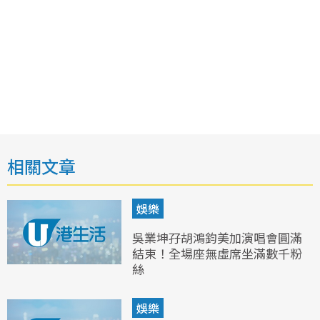
相關文章
娛樂
吳業坤孖胡鴻鈞美加演唱會圓滿
結束！全場座無虛席坐滿數千粉
絲
娛樂