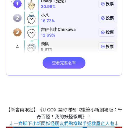
【新會員限定】《U GO》請你睇👹《蠟筆小新劇場版：千
奇百怪！我的妖怪假期》！
↓一齊睇下小新同妖怪朋友們點樣聯手拯救屋企人啦↓