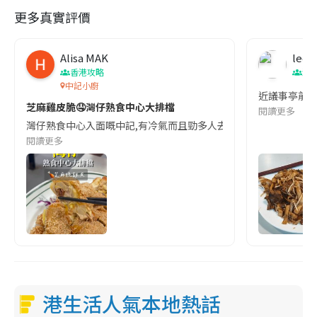
更多真實評價
Alisa MAK
leew
香港攻略
澳
中記小廚
近議事亭前地
芝麻雞皮脆🤤灣仔熟食中心大排檔
閱讀更多
灣仔熟食中心入面嘅中記,有冷氣而且勁多人去｡今次試咗佢哋兩款招牌,同大
閱讀更多
港生活人氣本地熱話