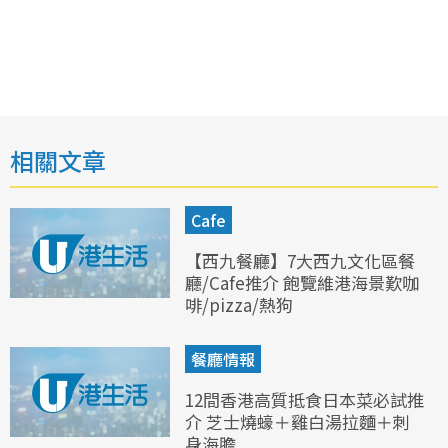
相關文章
Cafe
【西九餐廳】7大西九文化區餐
廳/Cafe推介 飽覽維港海景歎咖
啡/pizza/熱狗
餐廳情報
12間香港高質抵食日本菜必試推
介 芝士燒蠔＋雞白湯拉麵＋刺
身海膽