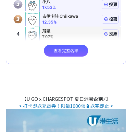
【U GO x CHARGESPOT 夏日消暑企劃⚡】
> 打卡即送充電券！限量1000張🔋送完即止 <