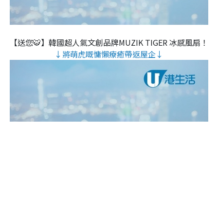
【送您🐯】韓國超人氣文創品牌MUZIK TIGER 冰感風扇！
↓將萌虎嘅慵懶療癒帶返屋企↓