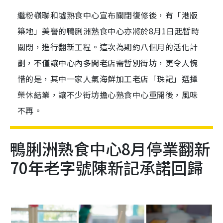
繼粉嶺聯和墟熟食中心宣布關閉復修後，有「港版
築地」美譽的鴨脷洲熟食中心亦將於8月1日起暫時
關閉，進行翻新工程。這次為期約八個月的活化計
劃，不僅讓中心內多間老店需暫別街坊，更令人惋
惜的是，其中一家人氣海鮮加工老店「珠記」選擇
榮休結業，讓不少街坊擔心熟食中心重開後，風味
不再。
鴨脷洲熟食中心8月停業翻新
70年老字號陳新記承諾回歸