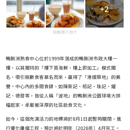
+2
點擊圖片放大
鴨脷洲熟食中心位於1999年落成的鴨脷洲市政大樓一
樓，以其獨特的「樓下買海鮮、樓上即加工」模式聞
名，吸引無數食客慕名而來，贏得了「港版築地」的美
譽。中心內的多間食肆，如陳新記、栢記、珠記、耀
記、德發等，皆從人稱「波地」的鴨脷洲公園球場大排
檔起家，承載著深厚的社區飲食文化。
如今，這個充滿活力的地標將於8月1日起暫時關閉，進
行優化攤檔工程，預計將於明年（2026年）4月完工。