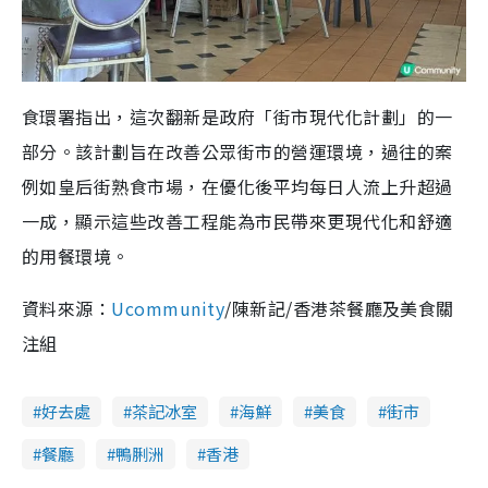
食環署指出，這次翻新是政府「街市現代化計劃」的一
部分。該計劃旨在改善公眾街市的營運環境，過往的案
例如皇后街熟食市場，在優化後平均每日人流上升超過
一成，顯示這些改善工程能為市民帶來更現代化和舒適
的用餐環境。
資料來源：
Ucommunity
/陳新記/香港茶餐廳及美食關
注組
好去處
茶記冰室
海鮮
美食
街市
餐廳
鴨脷洲
香港