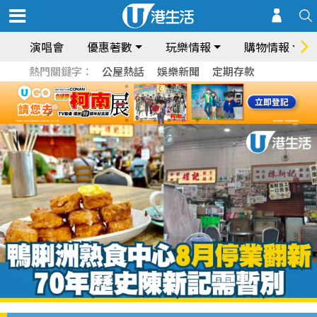
演唱會
優惠著數
玩樂情報
購物情報
熱門關鍵字：
公屋熱話
娛樂新聞
定期存款