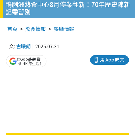
鴨脷洲熟食中心8月停業翻新！70年歷史陳新
記需暫別
首頁
飲食情報
餐廳情報
文:
古曦朗
2025.07.31
在Google追蹤
用 App 睇文
《UHK 港生活》