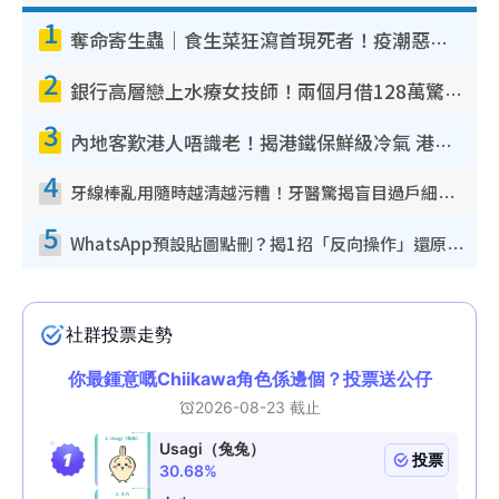
1
奪命寄生蟲｜食生菜狂瀉首現死者！疫潮惡化錄1.8萬宗病例 揭洗菜3大謬誤
2
銀行高層戀上水療女技師！兩個月借128萬驚覺「沉船」沉落火海 揭背後疑似邪教操控賣淫
3
內地客歎港人唔識老！揭港鐵保鮮級冷氣 港人求放過：咪投訴
4
牙線棒亂用隨時越清越污糟！牙醫驚揭盲目過戶細菌恐致蛀牙：呢種先係日常真保養
5
WhatsApp預設貼圖點刪？揭1招「反向操作」還原簡潔介面 附3步實測教學