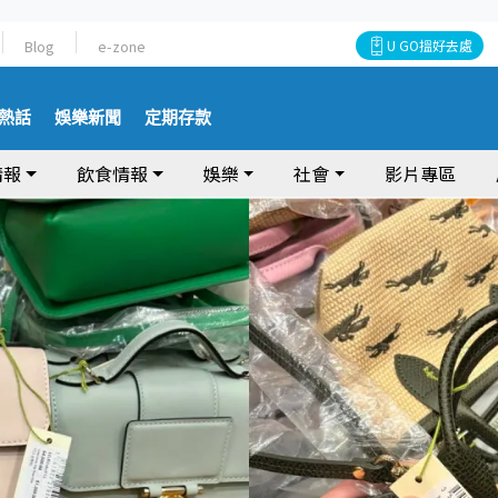
Blog
e-zone
U GO搵好去處
熱話
娛樂新聞
定期存款
情報
飲食情報
娛樂
社會
影片專區