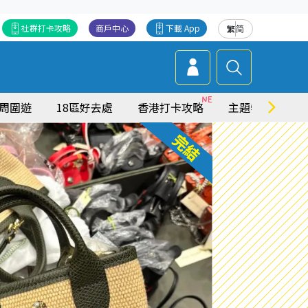
社群打卡攻略
商戶中心
下載 App
繁
简
周圍遊
18區好去處
香港打卡攻略
主題特集