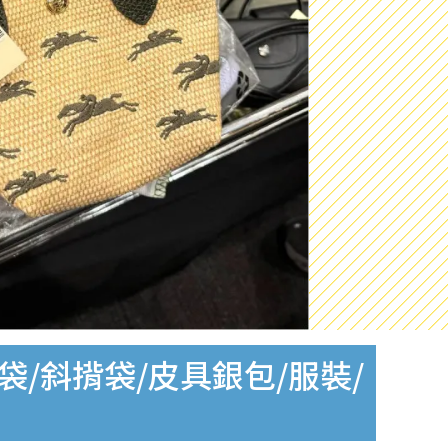
手袋/斜揹袋/皮具銀包/服裝/