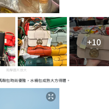
+10
點擊圖片放大
，馬鞍包時尚優雅，水桶包成熟大方得體。