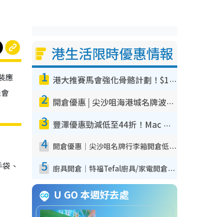
港生活限時優惠情報
1
裝應
港大推賽馬會強化骨骼計劃！$100骨質密度X光檢查 完成免費運動訓練送超市禮券！附參加資格
機會
2
開倉優惠 | 尖沙咀海港城名牌波鞋開倉低至1折！On鞋$899起／Joy&Peace鞋履$98起
3
豐澤優惠勁減低至44折！Mac mini/iPhone17Pro大減價！廚房家電$220起
4
開倉優惠｜尖沙咀名牌行李箱開倉低至4折！一連5日 American Tourister/ace./Hallmark $200起！
5
手袋、
廚具開倉｜特福Tefal廚具/家電開倉低至3折！$220起買平底鍋/炒鑊/湯煲！電飯煲/吸塵機/燙斗$418起
U GO 本週好去處