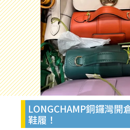
LONGCHAMP銅鑼灣開
鞋履！